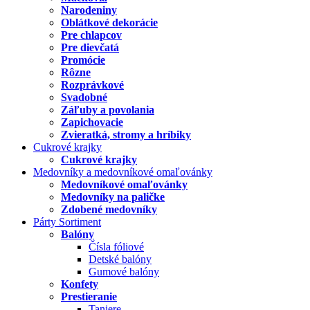
Narodeniny
Oblátkové dekorácie
Pre chlapcov
Pre dievčatá
Promócie
Rôzne
Rozprávkové
Svadobné
Záľuby a povolania
Zapichovacie
Zvieratká, stromy a hríbiky
Cukrové krajky
Cukrové krajky
Medovníky a medovníkové omaľovánky
Medovníkové omaľovánky
Medovníky na paličke
Zdobené medovníky
Párty Sortiment
Balóny
Čísla fóliové
Detské balóny
Gumové balóny
Konfety
Prestieranie
Taniere