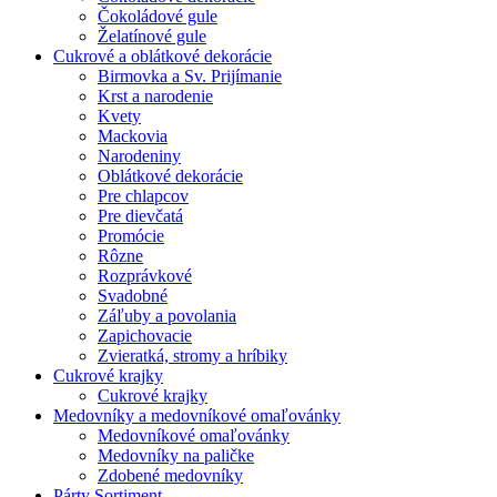
Čokoládové gule
Želatínové gule
Cukrové a oblátkové dekorácie
Birmovka a Sv. Prijímanie
Krst a narodenie
Kvety
Mackovia
Narodeniny
Oblátkové dekorácie
Pre chlapcov
Pre dievčatá
Promócie
Rôzne
Rozprávkové
Svadobné
Záľuby a povolania
Zapichovacie
Zvieratká, stromy a hríbiky
Cukrové krajky
Cukrové krajky
Medovníky a medovníkové omaľovánky
Medovníkové omaľovánky
Medovníky na paličke
Zdobené medovníky
Párty Sortiment