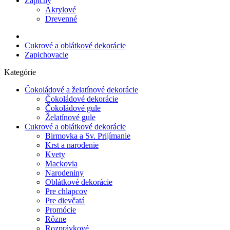
Zápichy
Akrylové
Drevenné
Cukrové a oblátkové dekorácie
Zapichovacie
Kategórie
Čokoládové a želatínové dekorácie
Čokoládové dekorácie
Čokoládové gule
Želatínové gule
Cukrové a oblátkové dekorácie
Birmovka a Sv. Prijímanie
Krst a narodenie
Kvety
Mackovia
Narodeniny
Oblátkové dekorácie
Pre chlapcov
Pre dievčatá
Promócie
Rôzne
Rozprávkové