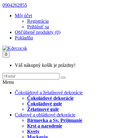
0904262855
Môj účet
Registrácia
Prihlásiť sa
Obľúbené produkty (0)
Pokladňa
0
Váš nákupný košík je prázdny!
Menu
Čokoládové a želatínové dekorácie
Čokoládové dekorácie
Čokoládové gule
Želatínové gule
Cukrové a oblátkové dekorácie
Birmovka a Sv. Prijímanie
Krst a narodenie
Kvety
Mackovia