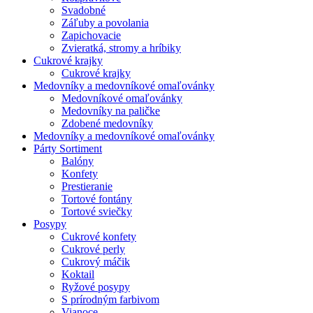
Svadobné
Záľuby a povolania
Zapichovacie
Zvieratká, stromy a hríbiky
Cukrové krajky
Cukrové krajky
Medovníky a medovníkové omaľovánky
Medovníkové omaľovánky
Medovníky na paličke
Zdobené medovníky
Medovníky a medovníkové omaľovánky
Párty Sortiment
Balóny
Konfety
Prestieranie
Tortové fontány
Tortové sviečky
Posypy
Cukrové konfety
Cukrové perly
Cukrový máčik
Koktail
Ryžové posypy
S prírodným farbivom
Vianoce