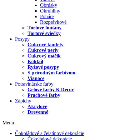
Obrúsky
Okrúhliny
Poháre
Rozprávkové
Tortové fontány
Tortové sviečky
Posypy
Cukrové konfety
Cukrové perly
Cukrový máčik
Koktail
Ryžové posypy
S prírodným farbivom
Vianoce
Potravinárske farby
Gelové farby K Decor
Prachové farby
Zápichy
Akrylové
Drevenné
Menu
Čokoládové a želatínové dekorácie
Čokoládové dekorácie