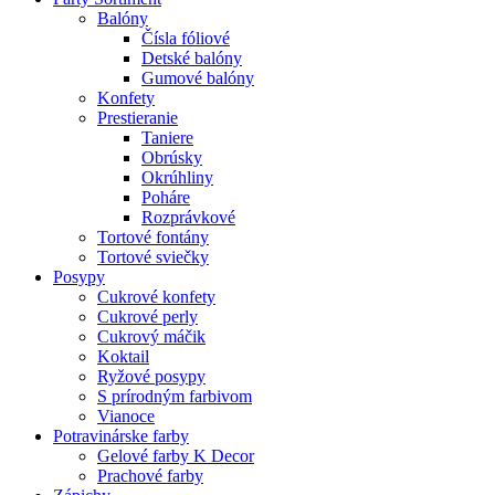
Balóny
Čísla fóliové
Detské balóny
Gumové balóny
Konfety
Prestieranie
Taniere
Obrúsky
Okrúhliny
Poháre
Rozprávkové
Tortové fontány
Tortové sviečky
Posypy
Cukrové konfety
Cukrové perly
Cukrový máčik
Koktail
Ryžové posypy
S prírodným farbivom
Vianoce
Potravinárske farby
Gelové farby K Decor
Prachové farby