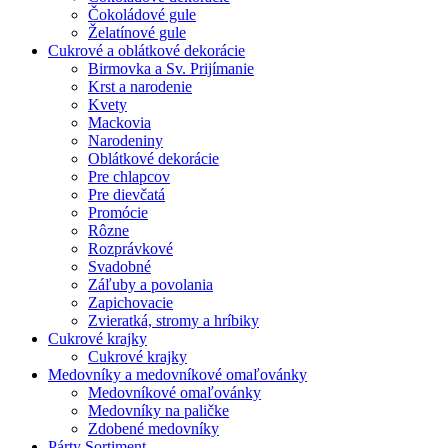
Čokoládové gule
Želatínové gule
Cukrové a oblátkové dekorácie
Birmovka a Sv. Prijímanie
Krst a narodenie
Kvety
Mackovia
Narodeniny
Oblátkové dekorácie
Pre chlapcov
Pre dievčatá
Promócie
Rôzne
Rozprávkové
Svadobné
Záľuby a povolania
Zapichovacie
Zvieratká, stromy a hríbiky
Cukrové krajky
Cukrové krajky
Medovníky a medovníkové omaľovánky
Medovníkové omaľovánky
Medovníky na paličke
Zdobené medovníky
Párty Sortiment