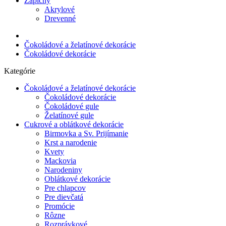
Zápichy
Akrylové
Drevenné
Čokoládové a želatínové dekorácie
Čokoládové dekorácie
Kategórie
Čokoládové a želatínové dekorácie
Čokoládové dekorácie
Čokoládové gule
Želatínové gule
Cukrové a oblátkové dekorácie
Birmovka a Sv. Prijímanie
Krst a narodenie
Kvety
Mackovia
Narodeniny
Oblátkové dekorácie
Pre chlapcov
Pre dievčatá
Promócie
Rôzne
Rozprávkové