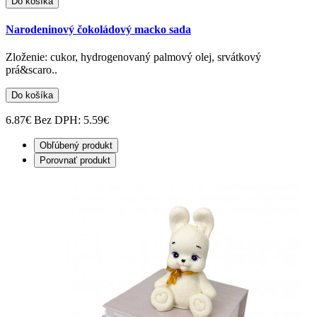
Do košíka
Narodeninový čokoládový macko sada
Zloženie: cukor, hydrogenovaný palmový olej, srvátkový
prá&scaro..
Do košíka
6.87€
Bez DPH: 5.59€
Obľúbený produkt
Porovnať produkt