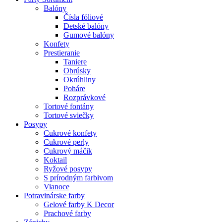
Balóny
Čísla fóliové
Detské balóny
Gumové balóny
Konfety
Prestieranie
Taniere
Obrúsky
Okrúhliny
Poháre
Rozprávkové
Tortové fontány
Tortové sviečky
Posypy
Cukrové konfety
Cukrové perly
Cukrový máčik
Koktail
Ryžové posypy
S prírodným farbivom
Vianoce
Potravinárske farby
Gelové farby K Decor
Prachové farby