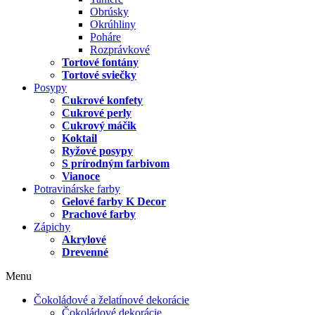
Obrúsky
Okrúhliny
Poháre
Rozprávkové
Tortové fontány
Tortové sviečky
Posypy
Cukrové konfety
Cukrové perly
Cukrový máčik
Koktail
Ryžové posypy
S prírodným farbivom
Vianoce
Potravinárske farby
Gelové farby K Decor
Prachové farby
Zápichy
Akrylové
Drevenné
Menu
Čokoládové a želatínové dekorácie
Čokoládové dekorácie