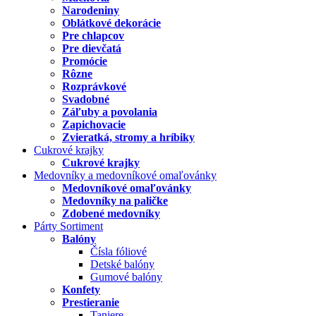
Narodeniny
Oblátkové dekorácie
Pre chlapcov
Pre dievčatá
Promócie
Rôzne
Rozprávkové
Svadobné
Záľuby a povolania
Zapichovacie
Zvieratká, stromy a hríbiky
Cukrové krajky
Cukrové krajky
Medovníky a medovníkové omaľovánky
Medovníkové omaľovánky
Medovníky na paličke
Zdobené medovníky
Párty Sortiment
Balóny
Čísla fóliové
Detské balóny
Gumové balóny
Konfety
Prestieranie
Taniere