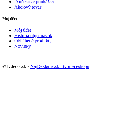
Darčekové poukážky
Akciový tovar
Môj účet
Môj účet
História objednávok
Obľúbené produkty
Novinky
© Kdecor.sk •
NajReklama.sk - tvorba eshopu