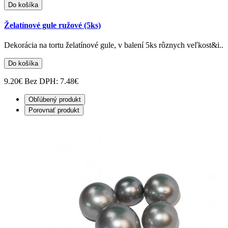
Do košíka
Želatínové gule ružové (5ks)
Dekorácia na tortu želatínové gule, v balení 5ks rôznych veľkost&i..
Do košíka
9.20€
Bez DPH: 7.48€
Obľúbený produkt
Porovnať produkt