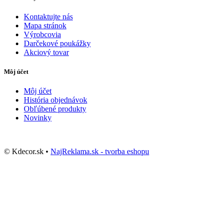
Kontaktujte nás
Mapa stránok
Výrobcovia
Darčekové poukážky
Akciový tovar
Môj účet
Môj účet
História objednávok
Obľúbené produkty
Novinky
© Kdecor.sk •
NajReklama.sk - tvorba eshopu