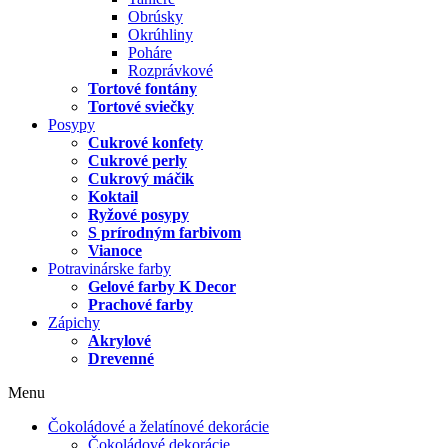
Obrúsky
Okrúhliny
Poháre
Rozprávkové
Tortové fontány
Tortové sviečky
Posypy
Cukrové konfety
Cukrové perly
Cukrový máčik
Koktail
Ryžové posypy
S prírodným farbivom
Vianoce
Potravinárske farby
Gelové farby K Decor
Prachové farby
Zápichy
Akrylové
Drevenné
Menu
Čokoládové a želatínové dekorácie
Čokoládové dekorácie