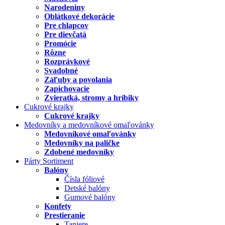
Narodeniny
Oblátkové dekorácie
Pre chlapcov
Pre dievčatá
Promócie
Rôzne
Rozprávkové
Svadobné
Záľuby a povolania
Zapichovacie
Zvieratká, stromy a hríbiky
Cukrové krajky
Cukrové krajky
Medovníky a medovníkové omaľovánky
Medovníkové omaľovánky
Medovníky na paličke
Zdobené medovníky
Párty Sortiment
Balóny
Čísla fóliové
Detské balóny
Gumové balóny
Konfety
Prestieranie
Taniere