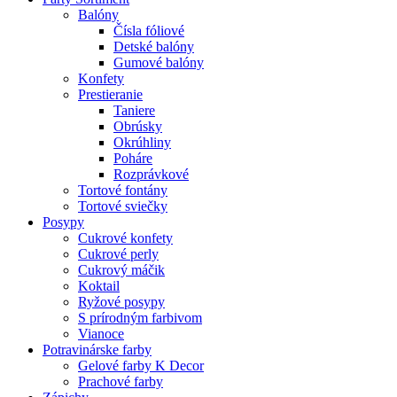
Balóny
Čísla fóliové
Detské balóny
Gumové balóny
Konfety
Prestieranie
Taniere
Obrúsky
Okrúhliny
Poháre
Rozprávkové
Tortové fontány
Tortové sviečky
Posypy
Cukrové konfety
Cukrové perly
Cukrový máčik
Koktail
Ryžové posypy
S prírodným farbivom
Vianoce
Potravinárske farby
Gelové farby K Decor
Prachové farby