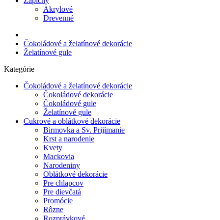
Zápichy
Akrylové
Drevenné
Čokoládové a želatínové dekorácie
Želatínové gule
Kategórie
Čokoládové a želatínové dekorácie
Čokoládové dekorácie
Čokoládové gule
Želatínové gule
Cukrové a oblátkové dekorácie
Birmovka a Sv. Prijímanie
Krst a narodenie
Kvety
Mackovia
Narodeniny
Oblátkové dekorácie
Pre chlapcov
Pre dievčatá
Promócie
Rôzne
Rozprávkové