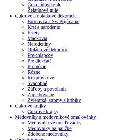
Čokoládové gule
Želatínové gule
Cukrové a oblátkové dekorácie
Birmovka a Sv. Prijímanie
Krst a narodenie
Kvety
Mackovia
Narodeniny
Oblátkové dekorácie
Pre chlapcov
Pre dievčatá
Promócie
Rôzne
Rozprávkové
Svadobné
Záľuby a povolania
Zapichovacie
Zvieratká, stromy a hríbiky
Cukrové krajky
Cukrové krajky
Medovníky a medovníkové omaľovánky
Medovníkové omaľovánky
Medovníky na paličke
Zdobené medovníky
Párty Sortiment