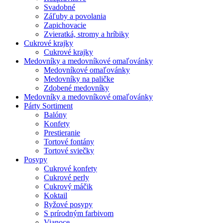
Svadobné
Záľuby a povolania
Zapichovacie
Zvieratká, stromy a hríbiky
Cukrové krajky
Cukrové krajky
Medovníky a medovníkové omaľovánky
Medovníkové omaľovánky
Medovníky na paličke
Zdobené medovníky
Medovníky a medovníkové omaľovánky
Párty Sortiment
Balóny
Konfety
Prestieranie
Tortové fontány
Tortové sviečky
Posypy
Cukrové konfety
Cukrové perly
Cukrový máčik
Koktail
Ryžové posypy
S prírodným farbivom
Vianoce