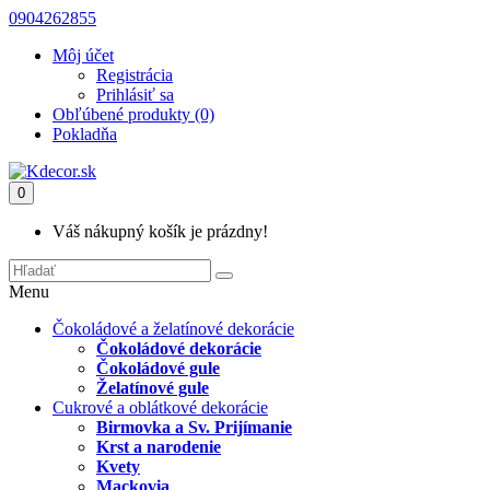
0904262855
Môj účet
Registrácia
Prihlásiť sa
Obľúbené produkty (0)
Pokladňa
0
Váš nákupný košík je prázdny!
Menu
Čokoládové a želatínové dekorácie
Čokoládové dekorácie
Čokoládové gule
Želatínové gule
Cukrové a oblátkové dekorácie
Birmovka a Sv. Prijímanie
Krst a narodenie
Kvety
Mackovia