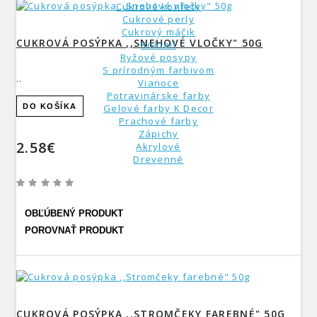
Cukrové konfety
Cukrové perly
Cukrový máčik
CUKROVÁ POSÝPKA ,,SNEHOVÉ VLOČKY" 50G
Koktail
Ryžové posypy
S prírodným farbivom
..
Vianoce
Potravinárske farby
DO KOŠÍKA
Gelové farby K Decor
Prachové farby
Zápichy
2.58€
Akrylové
Drevenné
OBĽÚBENÝ PRODUKT
POROVNAŤ PRODUKT
CUKROVÁ POSÝPKA ,,STROMČEKY FAREBNÉ" 50G