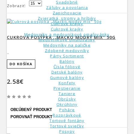
Svadobné
Zobraziť:
Záľuby a povolania
Zapichovacie
Zvieratká, stromy a hríbiky
Cukrové krajky
Cukrové krajky
Medovníky a medovníkové omaľovánky
CUKROVÁ POSÝPKA ,,MACKO MODRÝ MIX" 50G
Medovníkové omaľovánky
Medovníky na paličke
Zdobené medovníky
..
Párty Sortiment
Balóny
DO KOŠÍKA
Čísla fóliové
Detské balóny
Gumové balóny
2.58€
Konfety
Prestieranie
Taniere
Obrúsky
Okrúhliny
Poháre
OBĽÚBENÝ PRODUKT
Rozprávkové
POROVNAŤ PRODUKT
Tortové fontány
Tortové sviečky
Posypy