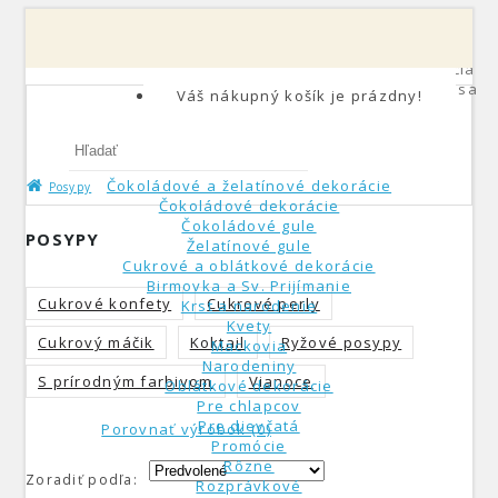
Môj účet
0
Registrácia
Prihlásiť sa
Váš nákupný košík je prázdny!
Čokoládové a želatínové dekorácie
Posypy
Čokoládové dekorácie
Čokoládové gule
POSYPY
Želatínové gule
Cukrové a oblátkové dekorácie
Birmovka a Sv. Prijímanie
Cukrové konfety
Cukrové perly
Krst a narodenie
Kvety
Cukrový máčik
Koktail
Ryžové posypy
Mackovia
Narodeniny
S prírodným farbivom
Vianoce
Oblátkové dekorácie
Pre chlapcov
Pre dievčatá
Porovnať výrobok (0)
Promócie
Rôzne
Zoradiť podľa:
Rozprávkové