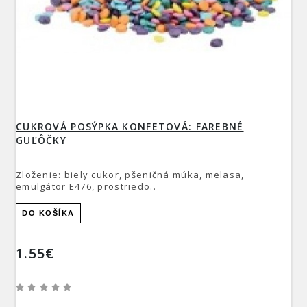
CUKROVÁ POSÝPKA KONFETOVÁ: FAREBNÉ
GUĽÔČKY
Zloženie: biely cukor, pšeničná múka, melasa,
emulgátor E476, prostriedo..
DO KOŠÍKA
1.55€