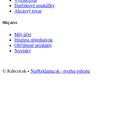
Výrobcovia
Darčekové poukážky
Akciový tovar
Môj účet
Môj účet
História objednávok
Obľúbené produkty
Novinky
© Kdecor.sk •
NajReklama.sk - tvorba eshopu