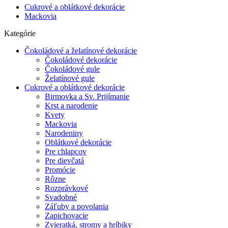
Cukrové a oblátkové dekorácie
Mackovia
Kategórie
Čokoládové a želatínové dekorácie
Čokoládové dekorácie
Čokoládové gule
Želatínové gule
Cukrové a oblátkové dekorácie
Birmovka a Sv. Prijímanie
Krst a narodenie
Kvety
Mackovia
Narodeniny
Oblátkové dekorácie
Pre chlapcov
Pre dievčatá
Promócie
Rôzne
Rozprávkové
Svadobné
Záľuby a povolania
Zapichovacie
Zvieratká, stromy a hríbiky