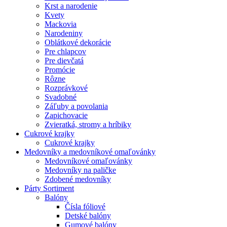
Krst a narodenie
Kvety
Mackovia
Narodeniny
Oblátkové dekorácie
Pre chlapcov
Pre dievčatá
Promócie
Rôzne
Rozprávkové
Svadobné
Záľuby a povolania
Zapichovacie
Zvieratká, stromy a hríbiky
Cukrové krajky
Cukrové krajky
Medovníky a medovníkové omaľovánky
Medovníkové omaľovánky
Medovníky na paličke
Zdobené medovníky
Párty Sortiment
Balóny
Čísla fóliové
Detské balóny
Gumové balóny