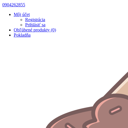
0904262855
Môj účet
Registrácia
Prihlásiť sa
Obľúbené produkty (0)
Pokladňa