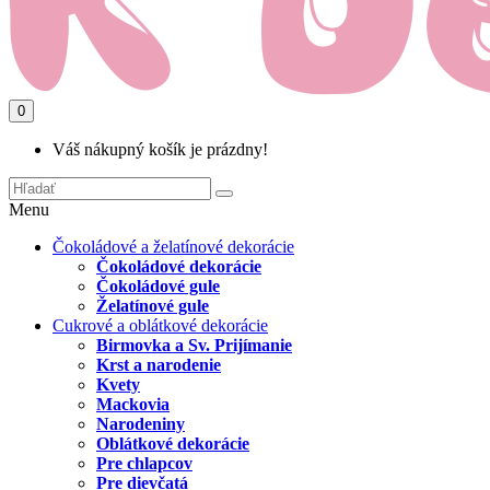
0
Váš nákupný košík je prázdny!
Menu
Čokoládové a želatínové dekorácie
Čokoládové dekorácie
Čokoládové gule
Želatínové gule
Cukrové a oblátkové dekorácie
Birmovka a Sv. Prijímanie
Krst a narodenie
Kvety
Mackovia
Narodeniny
Oblátkové dekorácie
Pre chlapcov
Pre dievčatá