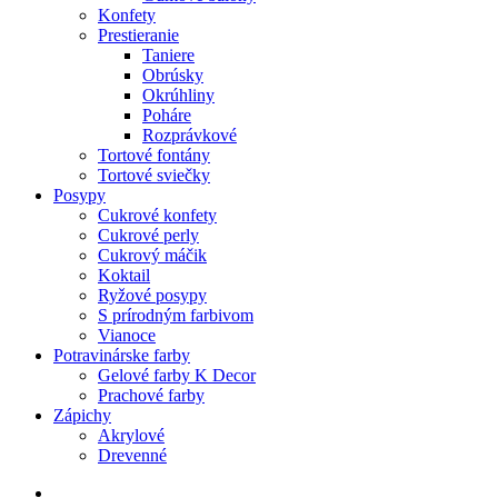
Konfety
Prestieranie
Taniere
Obrúsky
Okrúhliny
Poháre
Rozprávkové
Tortové fontány
Tortové sviečky
Posypy
Cukrové konfety
Cukrové perly
Cukrový máčik
Koktail
Ryžové posypy
S prírodným farbivom
Vianoce
Potravinárske farby
Gelové farby K Decor
Prachové farby
Zápichy
Akrylové
Drevenné