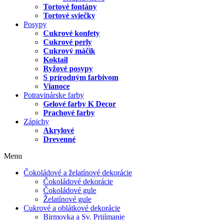
Tortové fontány
Tortové sviečky
Posypy
Cukrové konfety
Cukrové perly
Cukrový máčik
Koktail
Ryžové posypy
S prírodným farbivom
Vianoce
Potravinárske farby
Gelové farby K Decor
Prachové farby
Zápichy
Akrylové
Drevenné
Menu
Čokoládové a želatínové dekorácie
Čokoládové dekorácie
Čokoládové gule
Želatínové gule
Cukrové a oblátkové dekorácie
Birmovka a Sv. Prijímanie