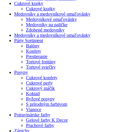
Cukrové krajky
Cukrové krajky
Medovníky a medovníkové omaľovánky
Medovníkové omaľovánky
Medovníky na paličke
Zdobené medovníky
Medovníky a medovníkové omaľovánky
Párty Sortiment
Balóny
Konfety
Prestieranie
Tortové fontány
Tortové sviečky
Posypy
Cukrové konfety
Cukrové perly
Cukrový máčik
Koktail
Ryžové posypy
S prírodným farbivom
Vianoce
Potravinárske farby
Gelové farby K Decor
Prachové farby
Zápichy