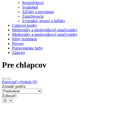
Rozprávkové
Svadobné
Záľuby a povolania
Zapichovacie
Zvieratká, stromy a hríbiky
Cukrové krajky
Medovníky a medovníkové omaľovánky
Medovníky a medovníkové omaľovánky
Párty Sortiment
Posypy
Potravinárske farby
Zápichy
Pre chlapcov
Porovnať výrobok (0)
Zoradiť podľa:
Zobraziť: