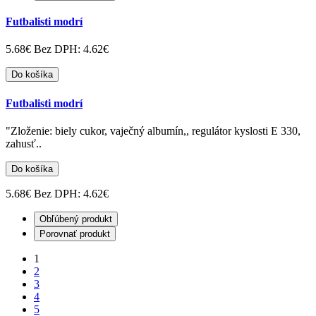
Futbalisti modrí
5.68€
Bez DPH: 4.62€
Do košíka
Futbalisti modrí
"Zloženie: biely cukor, vaječný albumín,, regulátor kyslosti E 330,
zahusť..
Do košíka
5.68€
Bez DPH: 4.62€
Obľúbený produkt
Porovnať produkt
1
2
3
4
5