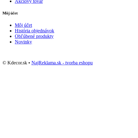
Akciový tovar
Môj účet
Môj účet
História objednávok
Obľúbené produkty
Novinky
© Kdecor.sk •
NajReklama.sk - tvorba eshopu