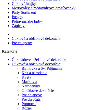
Cukrové krajky
Medovníky a medovníkové omaľovánky
Párty Sortiment
Posypy
Potravinárske farby
Zápichy
Cukrové a oblátkové dekorácie
Pre chlapcov
Kategórie
Čokoládové a želatínové dekorácie
Cukrové a oblátkové dekorácie
Birmovka a Sv. Prijímanie
Krst a narodenie
Kvety
Mackovia
Narodeniny
Oblátkové dekorácie
Pre chlapcov
Pre dievčatá
Promócie
Rôzne