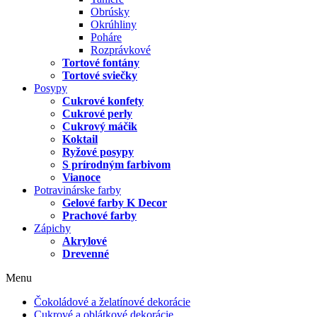
Obrúsky
Okrúhliny
Poháre
Rozprávkové
Tortové fontány
Tortové sviečky
Posypy
Cukrové konfety
Cukrové perly
Cukrový máčik
Koktail
Ryžové posypy
S prírodným farbivom
Vianoce
Potravinárske farby
Gelové farby K Decor
Prachové farby
Zápichy
Akrylové
Drevenné
Menu
Čokoládové a želatínové dekorácie
Cukrové a oblátkové dekorácie