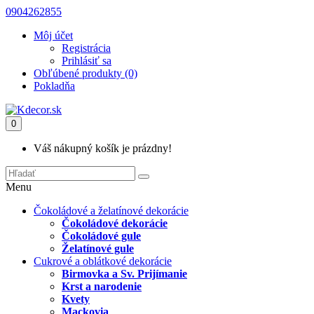
0904262855
Môj účet
Registrácia
Prihlásiť sa
Obľúbené produkty (0)
Pokladňa
0
Váš nákupný košík je prázdny!
Menu
Čokoládové a želatínové dekorácie
Čokoládové dekorácie
Čokoládové gule
Želatínové gule
Cukrové a oblátkové dekorácie
Birmovka a Sv. Prijímanie
Krst a narodenie
Kvety
Mackovia