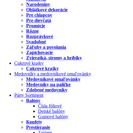
Narodeniny
Oblátkové dekorácie
Pre chlapcov
Pre dievčatá
Promócie
Rôzne
Rozprávkové
Svadobné
Záľuby a povolania
Zapichovacie
Zvieratká, stromy a hríbiky
Cukrové krajky
Cukrové krajky
Medovníky a medovníkové omaľovánky
Medovníkové omaľovánky
Medovníky na paličke
Zdobené medovníky
Párty Sortiment
Balóny
Čísla fóliové
Detské balóny
Gumové balóny
Konfety
Prestieranie
Taniere