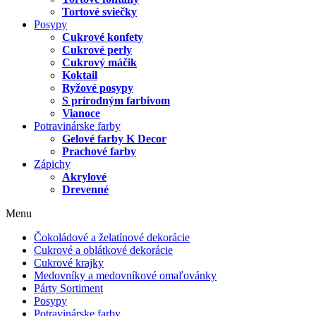
Tortové sviečky
Posypy
Cukrové konfety
Cukrové perly
Cukrový máčik
Koktail
Ryžové posypy
S prírodným farbivom
Vianoce
Potravinárske farby
Gelové farby K Decor
Prachové farby
Zápichy
Akrylové
Drevenné
Menu
Čokoládové a želatínové dekorácie
Cukrové a oblátkové dekorácie
Cukrové krajky
Medovníky a medovníkové omaľovánky
Párty Sortiment
Posypy
Potravinárske farby