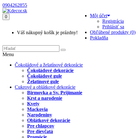
0904262855
Môj účet
0
Registrácia
Prihlásiť sa
Obľúbené produkty (0)
Váš nákupný košík je prázdny!
Pokladňa
Menu
Čokoládové a želatínové dekorácie
Čokoládové dekorácie
Čokoládové gule
Želatínové gule
Cukrové a oblátkové dekorácie
Birmovka a Sv. Prijímanie
Krst a narodenie
Kvety
Mackovia
Narodeniny
Oblátkové dekorácie
Pre chlapcov
Pre dievčatá
Promócie