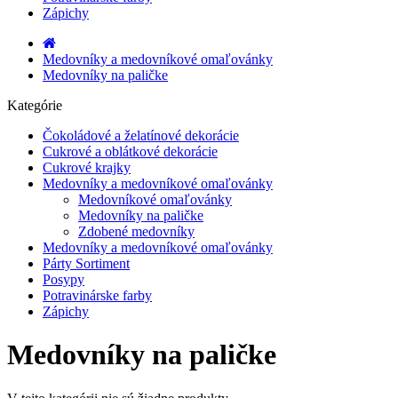
Zápichy
Medovníky a medovníkové omaľovánky
Medovníky na paličke
Kategórie
Čokoládové a želatínové dekorácie
Cukrové a oblátkové dekorácie
Cukrové krajky
Medovníky a medovníkové omaľovánky
Medovníkové omaľovánky
Medovníky na paličke
Zdobené medovníky
Medovníky a medovníkové omaľovánky
Párty Sortiment
Posypy
Potravinárske farby
Zápichy
Medovníky na paličke