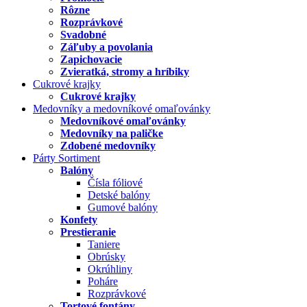
Rôzne
Rozprávkové
Svadobné
Záľuby a povolania
Zapichovacie
Zvieratká, stromy a hríbiky
Cukrové krajky
Cukrové krajky
Medovníky a medovníkové omaľovánky
Medovníkové omaľovánky
Medovníky na paličke
Zdobené medovníky
Párty Sortiment
Balóny
Čísla fóliové
Detské balóny
Gumové balóny
Konfety
Prestieranie
Taniere
Obrúsky
Okrúhliny
Poháre
Rozprávkové
Tortové fontány