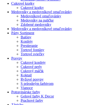
Cukrové krajky
Cukrové krajky
Medovníky a medovníkové omaľovánky
Medovníkové omaľovánky
Medovníky na paličke
Zdobené medovníky
Medovníky a medovníkové omaľovánky
Párty Sortiment
Balóny
Konfety
Prestieranie
Tortové fontány
Tortové sviečky
Posypy
Cukrové konfety
Cukrové perly
Cukrový máčik
Koktail
Ryžové posypy
S prírodným farbivom
Vianoce
Potravinárske farby
Gelové farby K Decor
Prachové farby
Zápichy