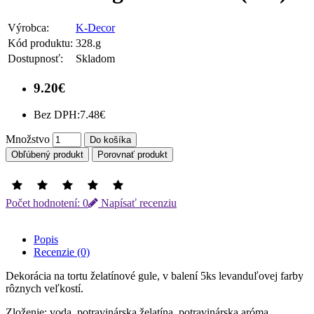
Výrobca:
K-Decor
Kód produktu:
328.g
Dostupnosť:
Skladom
9.20€
Bez DPH:
7.48€
Množstvo
Do košíka
Obľúbený produkt
Porovnať produkt
Počet hodnotení: 0
Napísať recenziu
Popis
Recenzie (0)
Dekorácia na tortu želatínové gule, v balení 5ks levanduľovej farby
rôznych veľkostí.
Zloženie: voda, potravinárska želatína, potravinárska aróma