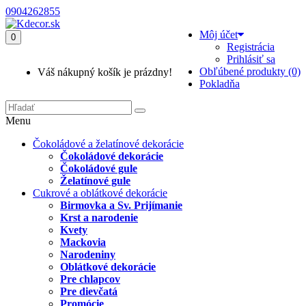
0904262855
Môj účet
0
Registrácia
Prihlásiť sa
Obľúbené produkty (0)
Váš nákupný košík je prázdny!
Pokladňa
Menu
Čokoládové a želatínové dekorácie
Čokoládové dekorácie
Čokoládové gule
Želatínové gule
Cukrové a oblátkové dekorácie
Birmovka a Sv. Prijímanie
Krst a narodenie
Kvety
Mackovia
Narodeniny
Oblátkové dekorácie
Pre chlapcov
Pre dievčatá
Promócie