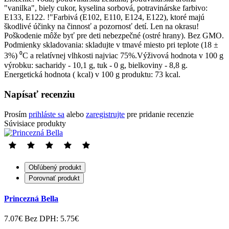
"vanilka", biely cukor, kyselina sorbová, potravinárske farbivo:
Е133, Е122. !"Farbivá (Е102, Е110, Е124, Е122), ktoré majú
škodlivé účinky na činnosť a pozornosť detí. Len na okrasu!
Poškodenie môže byť pre deti nebezpečné (ostré hrany). Bez GMO.
Podmienky skladovania: skladujte v tmavé miesto pri teplote (18 ±
3%) ⁰С a relatívnej vlhkosti najviac 75%.Výživová hodnota v 100 g
výrobku: sacharidy - 10,1 g, tuk - 0 g, bielkoviny - 8,8 g.
Energetická hodnota ( kcal) v 100 g produktu: 73 kcal.
Napísať recenziu
Prosím
prihláste sa
alebo
zaregistrujte
pre pridanie recenzie
Súvisiace produkty
Obľúbený produkt
Porovnať produkt
Princezná Bella
7.07€
Bez DPH: 5.75€