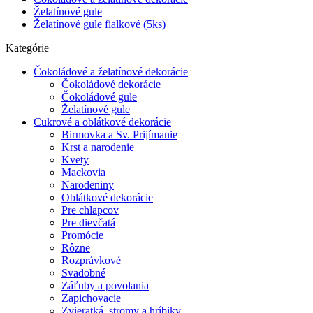
Želatínové gule
Želatínové gule fialkové (5ks)
Kategórie
Čokoládové a želatínové dekorácie
Čokoládové dekorácie
Čokoládové gule
Želatínové gule
Cukrové a oblátkové dekorácie
Birmovka a Sv. Prijímanie
Krst a narodenie
Kvety
Mackovia
Narodeniny
Oblátkové dekorácie
Pre chlapcov
Pre dievčatá
Promócie
Rôzne
Rozprávkové
Svadobné
Záľuby a povolania
Zapichovacie
Zvieratká, stromy a hríbiky