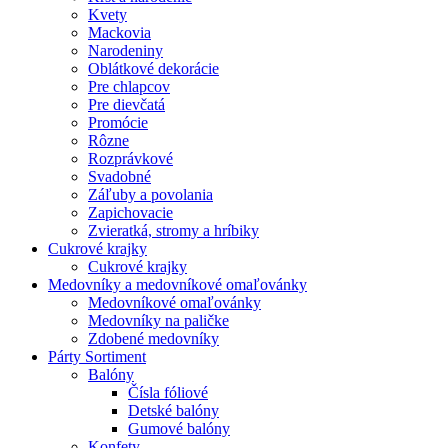
Kvety
Mackovia
Narodeniny
Oblátkové dekorácie
Pre chlapcov
Pre dievčatá
Promócie
Rôzne
Rozprávkové
Svadobné
Záľuby a povolania
Zapichovacie
Zvieratká, stromy a hríbiky
Cukrové krajky
Cukrové krajky
Medovníky a medovníkové omaľovánky
Medovníkové omaľovánky
Medovníky na paličke
Zdobené medovníky
Párty Sortiment
Balóny
Čísla fóliové
Detské balóny
Gumové balóny
Konfety