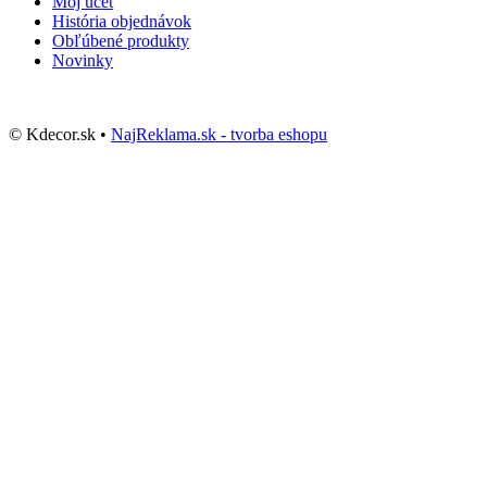
Môj účet
História objednávok
Obľúbené produkty
Novinky
© Kdecor.sk •
NajReklama.sk - tvorba eshopu