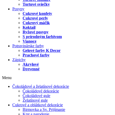
Tortové sviečky
Posypy
Cukrové konfety
Cukrové perly
Cukrový máčik
Koktail
Ryžové posypy
S prírodným farbivom
Vianoce
Potravinárske farby
Gelové farby K Decor
Prachové farby
Zápichy
Akrylové
Drevenné
Menu
Čokoládové a želatínové dekorácie
Čokoládové dekorácie
Čokoládové gule
Želatínové gule
Cukrové a oblátkové dekorácie
Birmovka a Sv. Prijímanie
Krst a narodenie