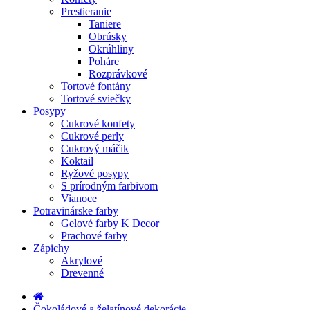
Prestieranie
Taniere
Obrúsky
Okrúhliny
Poháre
Rozprávkové
Tortové fontány
Tortové sviečky
Posypy
Cukrové konfety
Cukrové perly
Cukrový máčik
Koktail
Ryžové posypy
S prírodným farbivom
Vianoce
Potravinárske farby
Gelové farby K Decor
Prachové farby
Zápichy
Akrylové
Drevenné
Čokoládové a želatínové dekorácie