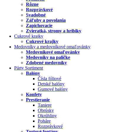
Rôzne
Rozprávkové
Svadobné
Záľuby a povolania
Zapichovacie
Zvieratká, stromy a hríbiky
Cukrové krajky
Cukrové krajky
Medovníky a medovníkové omaľovánky
Medovníkové omaľovánky
Medovníky na paličke
Zdobené medovníky
Párty Sortiment
Balóny
Čísla fóliové
Detské balóny
Gumové balóny
Konfety
Prestieranie
Taniere
Obrúsky
Okrúhliny
Poháre
Rozprávkové
Tortové fontány