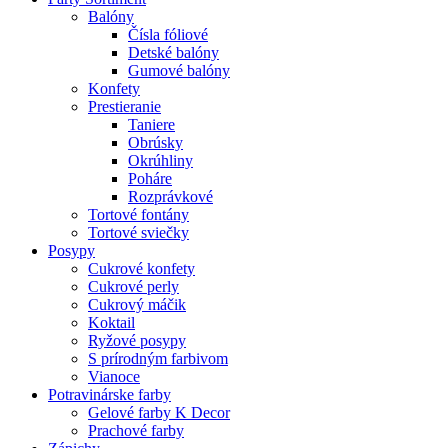
Balóny
Čísla fóliové
Detské balóny
Gumové balóny
Konfety
Prestieranie
Taniere
Obrúsky
Okrúhliny
Poháre
Rozprávkové
Tortové fontány
Tortové sviečky
Posypy
Cukrové konfety
Cukrové perly
Cukrový máčik
Koktail
Ryžové posypy
S prírodným farbivom
Vianoce
Potravinárske farby
Gelové farby K Decor
Prachové farby