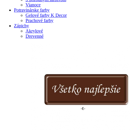
Vianoce
Potravinárske farby
Gelové farby K Decor
Prachové farby
Zápichy
Akrylové
Drevenné