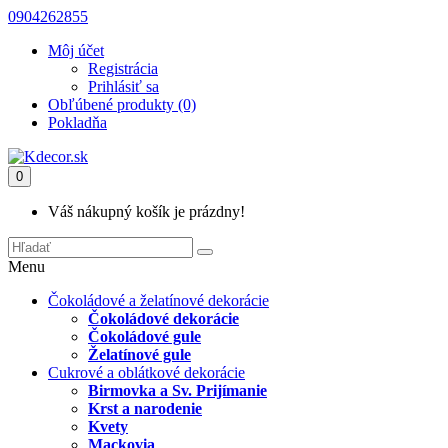
0904262855
Môj účet
Registrácia
Prihlásiť sa
Obľúbené produkty (0)
Pokladňa
0
Váš nákupný košík je prázdny!
Menu
Čokoládové a želatínové dekorácie
Čokoládové dekorácie
Čokoládové gule
Želatínové gule
Cukrové a oblátkové dekorácie
Birmovka a Sv. Prijímanie
Krst a narodenie
Kvety
Mackovia