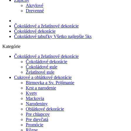
Zápichy
Akrylové
Drevenné
Čokoládové a želatínové dekorácie
Čokoládové dekorácie
Čokoládové tabuľky Všetko najlepšie 5ks
Kategórie
Čokoládové a želatínové dekorácie
Čokoládové dekorácie
Čokoládové gule
Želatínové gule
Cukrové a oblátkové dekorácie
Birmovka a Sv. Prijímanie
Krst a narodenie
Kvety
Mackovia
Narodeniny
Oblátkové dekorácie
Pre chlapcov
Pre dievčatá
Promócie
Rôzne