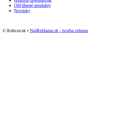
História objednávok
Obľúbené produkty
Novinky
© Kdecor.sk •
NajReklama.sk - tvorba eshopu