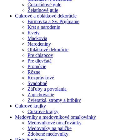
Čokoládové gule
Želatínové gule
Cukrové a oblátkové dekorácie
Birmovka a Sv. Prijímanie
Krst a narodenie
Kvety
Mackovia
Narodeniny
Oblátkové dekorácie
Pre chlapcov
Pre dievčatá
Promócie
Rôzne
Rozprávkové
Svadobné
Záľuby a povolania
Zapichovacie
Zvieratká, stromy a hríbiky
Cukrové krajky
Cukrové krajky
Medovníky a medovníkové omaľovánky
Medovníkové omaľovánky
Medovníky na paličke
Zdobené medovníky
Párty Sortiment