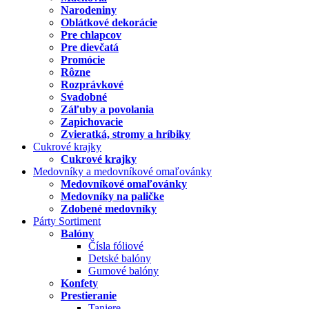
Narodeniny
Oblátkové dekorácie
Pre chlapcov
Pre dievčatá
Promócie
Rôzne
Rozprávkové
Svadobné
Záľuby a povolania
Zapichovacie
Zvieratká, stromy a hríbiky
Cukrové krajky
Cukrové krajky
Medovníky a medovníkové omaľovánky
Medovníkové omaľovánky
Medovníky na paličke
Zdobené medovníky
Párty Sortiment
Balóny
Čísla fóliové
Detské balóny
Gumové balóny
Konfety
Prestieranie
Taniere