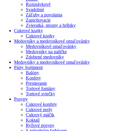
Rozprávkové
Svadobné
Záľuby a povolania
Zapichovacie
Zvieratká, stromy a hríbiky
Cukrové krajky
Cukrové krajky
Medovníky a medovníkové omaľovánky
Medovníkové omaľovánky
Medovníky na paličke
Zdobené medovníky
Medovníky a medovníkové omaľovánky
Párty Sortiment
Balóny
Konfety
Prestieranie
Tortové fontány
Tortové sviečky
Posypy
Cukrové konfety
Cukrové perly
Cukrový máčik
Koktail
Ryžové posypy
S prírodným farbivom