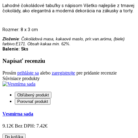
Lahodné čokoládové tabuľky s nápisom Všetko najlepšie z tmavej
čokolády, ako elegantná a moderná dekorácia na zákusky a torty.
Rozmer: 8 x 3 cm
Zloženie
: Čokoládová masa, kakaové maslo, prír.van.aróma, (biele)
farbivo:E171. Obsah kakaa min. 62%.
Balenie: 5ks
Napísať recenziu
Prosím
prihláste sa
alebo
zaregistrujte
pre pridanie recenzie
Súvisiace produkty
Obľúbený produkt
Porovnať produkt
Vesmírna sada
9.12€
Bez DPH: 7.42€
Do košíka