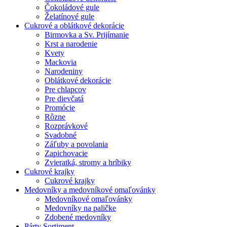
Čokoládové gule
Želatínové gule
Cukrové a oblátkové dekorácie
Birmovka a Sv. Prijímanie
Krst a narodenie
Kvety
Mackovia
Narodeniny
Oblátkové dekorácie
Pre chlapcov
Pre dievčatá
Promócie
Rôzne
Rozprávkové
Svadobné
Záľuby a povolania
Zapichovacie
Zvieratká, stromy a hríbiky
Cukrové krajky
Cukrové krajky
Medovníky a medovníkové omaľovánky
Medovníkové omaľovánky
Medovníky na paličke
Zdobené medovníky
Párty Sortiment