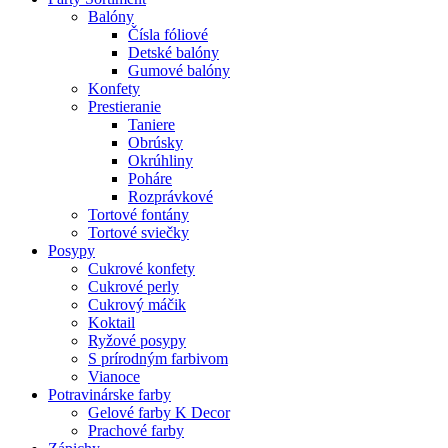
Balóny
Čísla fóliové
Detské balóny
Gumové balóny
Konfety
Prestieranie
Taniere
Obrúsky
Okrúhliny
Poháre
Rozprávkové
Tortové fontány
Tortové sviečky
Posypy
Cukrové konfety
Cukrové perly
Cukrový máčik
Koktail
Ryžové posypy
S prírodným farbivom
Vianoce
Potravinárske farby
Gelové farby K Decor
Prachové farby