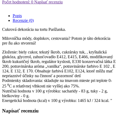
Počet hodnotení: 0
Napísať recenziu
Popis
Recenzie (0)
Cukrová dekorácia na tortu Parížanka.
Milovníčka módy, doplnkov, cestovania? Potom je táto dekorácia
pre ňu ako stvorená!
Zloženie: biely cukor, tekutý škrob, cukrársky tuk, , kryštalická
glukóza, glycerol, zahusťovadlo E412, E415, E466, modifikovaný
škrob kukuričný škrob, regulátor kyslosti, E330 konzervačná látka E
200, potravinárska aróma „vanilka“, potravinárske farbivo Е 102 , Е
124, Е 132, Е 170. Obsahuje farbivá Е102, E124, ktoré môžu mať
nepriaznivé účinky na činnosť a pozornosť detí
Podmienky skladovania: skladujte na tmavom mieste pri teplote 0-
25 ⁰С a relatívnej vlhkosti nie vyššej ako 75%.
Nutričná hodnota v 100 g výrobku: sacharidy - 83 g, tuky - 2 g,
bielkoviny - 0 g.
Energetická hodnota (kcal) v 100 g výrobku: 1465 kJ / 324 kcal. "
Napísať recenziu