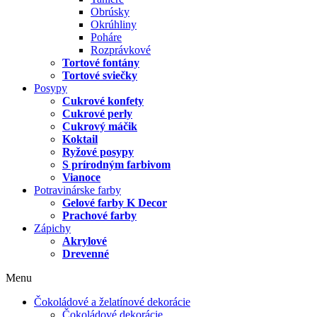
Obrúsky
Okrúhliny
Poháre
Rozprávkové
Tortové fontány
Tortové sviečky
Posypy
Cukrové konfety
Cukrové perly
Cukrový máčik
Koktail
Ryžové posypy
S prírodným farbivom
Vianoce
Potravinárske farby
Gelové farby K Decor
Prachové farby
Zápichy
Akrylové
Drevenné
Menu
Čokoládové a želatínové dekorácie
Čokoládové dekorácie