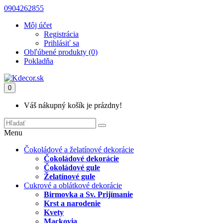
0904262855
Môj účet
Registrácia
Prihlásiť sa
Obľúbené produkty (0)
Pokladňa
0
Váš nákupný košík je prázdny!
Menu
Čokoládové a želatínové dekorácie
Čokoládové dekorácie
Čokoládové gule
Želatínové gule
Cukrové a oblátkové dekorácie
Birmovka a Sv. Prijímanie
Krst a narodenie
Kvety
Mackovia