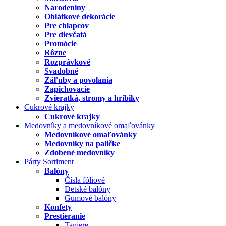
Narodeniny
Oblátkové dekorácie
Pre chlapcov
Pre dievčatá
Promócie
Rôzne
Rozprávkové
Svadobné
Záľuby a povolania
Zapichovacie
Zvieratká, stromy a hríbiky
Cukrové krajky
Cukrové krajky
Medovníky a medovníkové omaľovánky
Medovníkové omaľovánky
Medovníky na paličke
Zdobené medovníky
Párty Sortiment
Balóny
Čísla fóliové
Detské balóny
Gumové balóny
Konfety
Prestieranie
Taniere