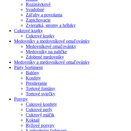
Rozprávkové
Svadobné
Záľuby a povolania
Zapichovacie
Zvieratká, stromy a hríbiky
Cukrové krajky
Cukrové krajky
Medovníky a medovníkové omaľovánky
Medovníkové omaľovánky
Medovníky na paličke
Zdobené medovníky
Medovníky a medovníkové omaľovánky
Párty Sortiment
Balóny
Konfety
Prestieranie
Tortové fontány
Tortové sviečky
Posypy
Cukrové konfety
Cukrové perly
Cukrový máčik
Koktail
Ryžové posypy
S prírodným farbivom