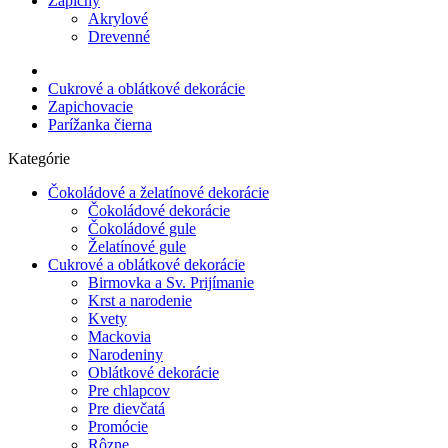
Zápichy
Akrylové
Drevenné
Cukrové a oblátkové dekorácie
Zapichovacie
Parížanka čierna
Kategórie
Čokoládové a želatínové dekorácie
Čokoládové dekorácie
Čokoládové gule
Želatínové gule
Cukrové a oblátkové dekorácie
Birmovka a Sv. Prijímanie
Krst a narodenie
Kvety
Mackovia
Narodeniny
Oblátkové dekorácie
Pre chlapcov
Pre dievčatá
Promócie
Rôzne