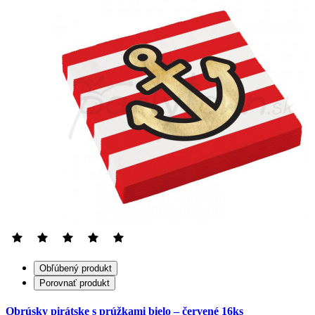
Obľúbený produkt
Porovnať produkt
Obrúsky pirátske s prúžkami bielo – červené 16ks