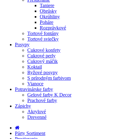
Taniere
Obrúsky
Okrúhliny
Poháre
Rozprávkové
Tortové fontány
Tortové sviečky
Posypy
Cukrové konfety
Cukrové perly
Cukrový máčik
Koktail
Ryžové posypy
S prírodným farbivom
Vianoce
Potravinárske farby
Gelové farby K Decor
Prachové farby
Zápichy
Akrylové
Drevenné
Párty Sortiment
Prestieranie