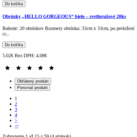
Do košíka
Obrúsky „HELLO GORGEOUS“ bielo – svetloružové 20ks
Balenie: 20 obrúskov Rozmery obrúska: 33cm x 33cm, po preložení
cc..
Do košíka
5.02€
Bez DPH: 4.08€
Obľúbený produkt
Porovnať produkt
1
2
3
4
>
>|
Zobrazenie 1 až 15 z 59 (4 stránok)