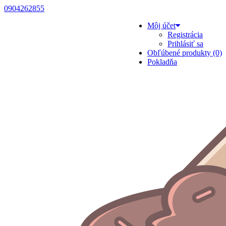
0904262855
Môj účet
Registrácia
Prihlásiť sa
Obľúbené produkty (0)
Pokladňa