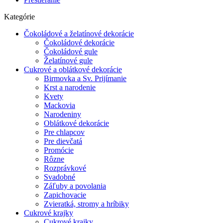
Kategórie
Čokoládové a želatínové dekorácie
Čokoládové dekorácie
Čokoládové gule
Želatínové gule
Cukrové a oblátkové dekorácie
Birmovka a Sv. Prijímanie
Krst a narodenie
Kvety
Mackovia
Narodeniny
Oblátkové dekorácie
Pre chlapcov
Pre dievčatá
Promócie
Rôzne
Rozprávkové
Svadobné
Záľuby a povolania
Zapichovacie
Zvieratká, stromy a hríbiky
Cukrové krajky
Cukrové krajky