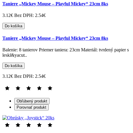
Taniere „Mickey Mouse – Playful Mickey“ 23cm 8ks
3.12€
Bez DPH: 2.54€
Do košíka
Taniere „Mickey Mouse – Playful Mickey“ 23cm 8ks
Balenie: 8 tanierov Priemer taniera: 23cm Materiál: tvrdený papier s
leskl&yacut..
Do košíka
3.12€
Bez DPH: 2.54€
Obľúbený produkt
Porovnať produkt