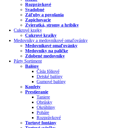
Rozprávkové
Svadobné
Záľuby a povolania
Zapichovacie
Zvieratká, stromy a hríbiky
Cukrové krajky
Cukrové krajky
Medovníky a medovníkové omaľovánky
Medovníkové omaľovánky
Medovníky na paličke
Zdobené medovníky
Párty Sortiment
Balóny
Čísla fóliové
Detské balóny
Gumové balóny
Konfety
Prestieranie
Taniere
Obrúsky
Okrúhliny
Poháre
Rozprávkové
Tortové fontány
Tortové sviečky