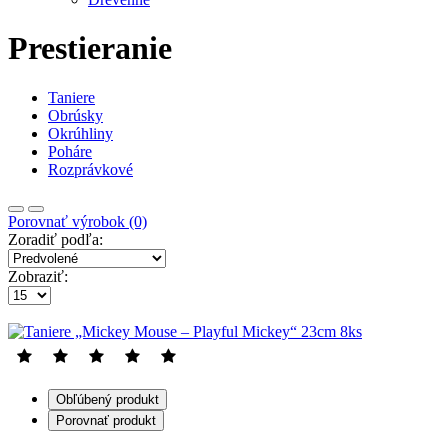
Prestieranie
Taniere
Obrúsky
Okrúhliny
Poháre
Rozprávkové
Porovnať výrobok (0)
Zoradiť podľa:
Zobraziť:
Obľúbený produkt
Porovnať produkt