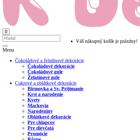
0
Váš nákupný košík je prázdny!
Menu
Čokoládové a želatínové dekorácie
Čokoládové dekorácie
Čokoládové gule
Želatínové gule
Cukrové a oblátkové dekorácie
Birmovka a Sv. Prijímanie
Krst a narodenie
Kvety
Mackovia
Narodeniny
Oblátkové dekorácie
Pre chlapcov
Pre dievčatá
Promócie
Rôzne