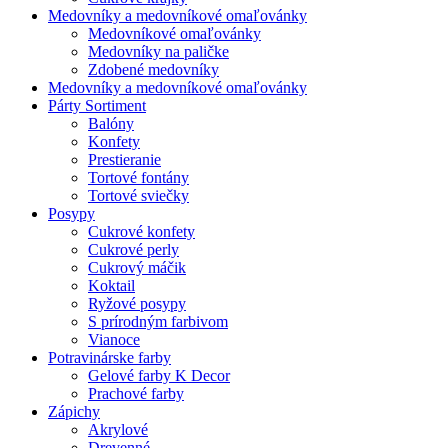
Medovníky a medovníkové omaľovánky
Medovníkové omaľovánky
Medovníky na paličke
Zdobené medovníky
Medovníky a medovníkové omaľovánky
Párty Sortiment
Balóny
Konfety
Prestieranie
Tortové fontány
Tortové sviečky
Posypy
Cukrové konfety
Cukrové perly
Cukrový máčik
Koktail
Ryžové posypy
S prírodným farbivom
Vianoce
Potravinárske farby
Gelové farby K Decor
Prachové farby
Zápichy
Akrylové
Drevenné