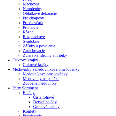
Mackovia
Narodeniny
Oblátkové dekorácie
Pre chlapcov
Pre dievčatá
Promócie
Rôzne
Rozprávkové
Svadobné
Záľuby a povolania
Zapichovacie
Zvieratká, stromy a hríbiky
Cukrové krajky
Cukrové krajky
Medovníky a medovníkové omaľovánky
Medovníkové omaľovánky
Medovníky na paličke
Zdobené medovníky
Párty Sortiment
Balóny
Čísla fóliové
Detské balóny
Gumové balóny
Konfety
Prestieranie