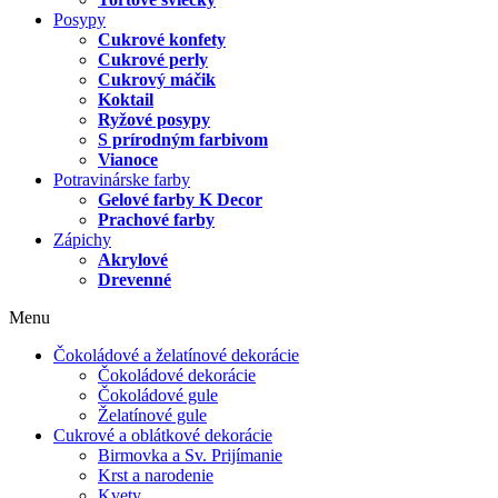
Posypy
Cukrové konfety
Cukrové perly
Cukrový máčik
Koktail
Ryžové posypy
S prírodným farbivom
Vianoce
Potravinárske farby
Gelové farby K Decor
Prachové farby
Zápichy
Akrylové
Drevenné
Menu
Čokoládové a želatínové dekorácie
Čokoládové dekorácie
Čokoládové gule
Želatínové gule
Cukrové a oblátkové dekorácie
Birmovka a Sv. Prijímanie
Krst a narodenie
Kvety