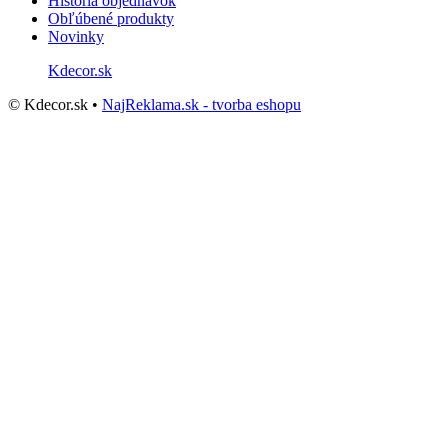
História objednávok
Obľúbené produkty
Novinky
Kdecor.sk
© Kdecor.sk •
NajReklama.sk - tvorba eshopu