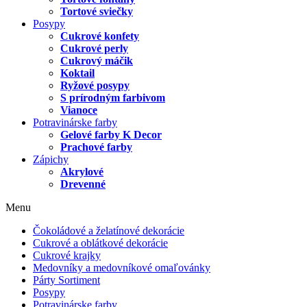
Tortové sviečky
Posypy
Cukrové konfety
Cukrové perly
Cukrový máčik
Koktail
Ryžové posypy
S prírodným farbivom
Vianoce
Potravinárske farby
Gelové farby K Decor
Prachové farby
Zápichy
Akrylové
Drevenné
Menu
Čokoládové a želatínové dekorácie
Cukrové a oblátkové dekorácie
Cukrové krajky
Medovníky a medovníkové omaľovánky
Párty Sortiment
Posypy
Potravinárske farby