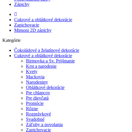
Zápichy
Cukrové a oblátkové dekorácie
Zapichovacie
Mimoni 2D zápichy
Kategórie
Čokoládové a želatínové dekorácie
Cukrové a oblátkové dekorácie
Birmovka a Sv. Prijímanie
Krst a narodenie
Kvety
Mackovia
Narodeniny
Oblátkové dekorácie
Pre chlapcov
Pre dievčatá
Promócie
Rôzne
Rozprávkové
Svadobné
Záľuby a povolania
Zapichovacie