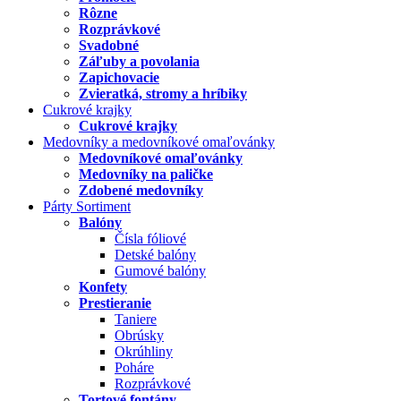
Rôzne
Rozprávkové
Svadobné
Záľuby a povolania
Zapichovacie
Zvieratká, stromy a hríbiky
Cukrové krajky
Cukrové krajky
Medovníky a medovníkové omaľovánky
Medovníkové omaľovánky
Medovníky na paličke
Zdobené medovníky
Párty Sortiment
Balóny
Čísla fóliové
Detské balóny
Gumové balóny
Konfety
Prestieranie
Taniere
Obrúsky
Okrúhliny
Poháre
Rozprávkové
Tortové fontány