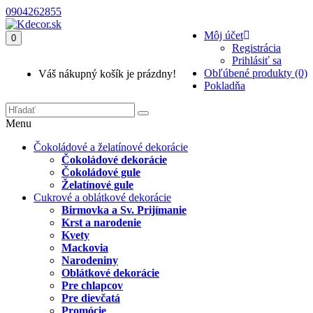
0904262855
Môj účet
0
Registrácia
Prihlásiť sa
Obľúbené produkty (0)
Váš nákupný košík je prázdny!
Pokladňa
Menu
Čokoládové a želatínové dekorácie
Čokoládové dekorácie
Čokoládové gule
Želatínové gule
Cukrové a oblátkové dekorácie
Birmovka a Sv. Prijímanie
Krst a narodenie
Kvety
Mackovia
Narodeniny
Oblátkové dekorácie
Pre chlapcov
Pre dievčatá
Promócie