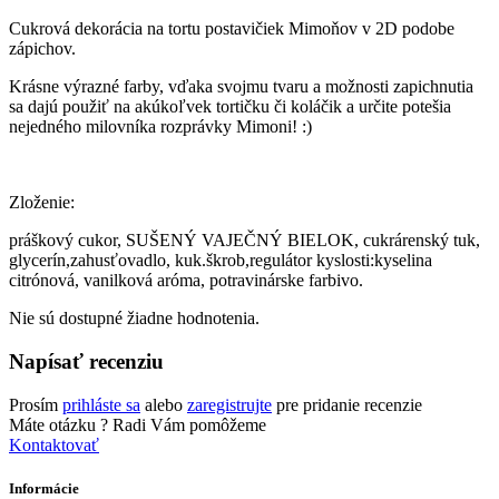
Cukrová dekorácia na tortu postavičiek Mimoňov v 2D podobe
zápichov.
Krásne výrazné farby, vďaka svojmu tvaru a možnosti zapichnutia
sa dajú použiť na akúkoľvek tortičku či koláčik a určite potešia
nejedného milovníka rozprávky Mimoni! :)
Zloženie:
práškový cukor, SUŠENÝ VAJEČNÝ BIELOK, cukrárenský tuk,
glycerín,zahusťovadlo, kuk.škrob,regulátor kyslosti:kyselina
citrónová, vanilková aróma, potravinárske farbivo.
Nie sú dostupné žiadne hodnotenia.
Napísať recenziu
Prosím
prihláste sa
alebo
zaregistrujte
pre pridanie recenzie
Máte otázku ?
Radi Vám pomôžeme
Kontaktovať
Informácie