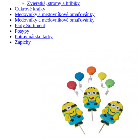
Zvieratká, stromy a hríbiky
Cukrové krajky
Medovníky a medovníkové omaľovánky
Medovníky a medovníkové omaľovánky
Párty Sortiment
Posypy
Potravinárske farby
Zápichy