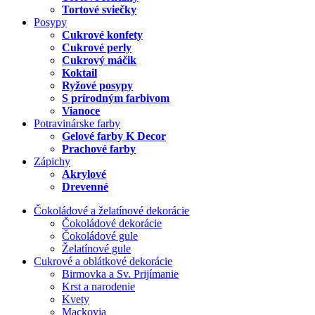
Tortové sviečky
Posypy
Cukrové konfety
Cukrové perly
Cukrový máčik
Koktail
Ryžové posypy
S prírodným farbivom
Vianoce
Potravinárske farby
Gelové farby K Decor
Prachové farby
Zápichy
Akrylové
Drevenné
Čokoládové a želatínové dekorácie
Čokoládové dekorácie
Čokoládové gule
Želatínové gule
Cukrové a oblátkové dekorácie
Birmovka a Sv. Prijímanie
Krst a narodenie
Kvety
Mackovia