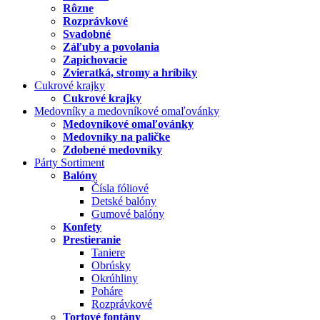
Rôzne
Rozprávkové
Svadobné
Záľuby a povolania
Zapichovacie
Zvieratká, stromy a hríbiky
Cukrové krajky
Cukrové krajky
Medovníky a medovníkové omaľovánky
Medovníkové omaľovánky
Medovníky na paličke
Zdobené medovníky
Párty Sortiment
Balóny
Čísla fóliové
Detské balóny
Gumové balóny
Konfety
Prestieranie
Taniere
Obrúsky
Okrúhliny
Poháre
Rozprávkové
Tortové fontány