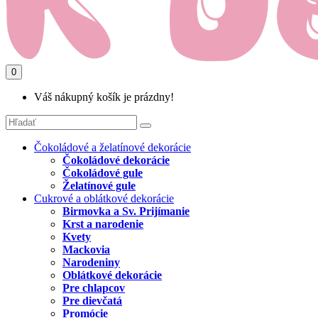
0
Váš nákupný košík je prázdny!
Čokoládové a želatínové dekorácie
Čokoládové dekorácie
Čokoládové gule
Želatínové gule
Cukrové a oblátkové dekorácie
Birmovka a Sv. Prijímanie
Krst a narodenie
Kvety
Mackovia
Narodeniny
Oblátkové dekorácie
Pre chlapcov
Pre dievčatá
Promócie