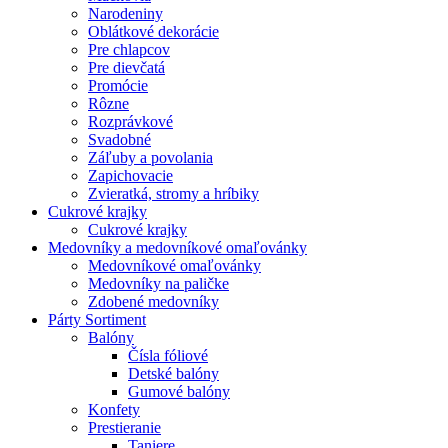
Narodeniny
Oblátkové dekorácie
Pre chlapcov
Pre dievčatá
Promócie
Rôzne
Rozprávkové
Svadobné
Záľuby a povolania
Zapichovacie
Zvieratká, stromy a hríbiky
Cukrové krajky
Cukrové krajky
Medovníky a medovníkové omaľovánky
Medovníkové omaľovánky
Medovníky na paličke
Zdobené medovníky
Párty Sortiment
Balóny
Čísla fóliové
Detské balóny
Gumové balóny
Konfety
Prestieranie
Taniere