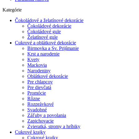
Kategórie
Čokoládové a želatínové dekorácie
Čokoládové dekorácie
Čokoládové gule
Želatínové gule
Cukrové a oblátkové dekorácie
Birmovka a Sv. Prijímanie
Krst a narodenie
Kvety
Mackovia
Narodeniny
Oblátkové dekorácie
Pre chlapcov
Pre dievčatá
Promócie
Rôzne
Rozprávkové
Svadobné
Záľuby a povolania
Zapichovacie
Zvieratká, stromy a hríbiky
Cukrové krajky
Cukrové krajky