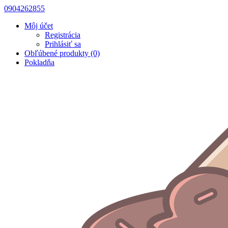
0904262855
Môj účet
Registrácia
Prihlásiť sa
Obľúbené produkty (0)
Pokladňa