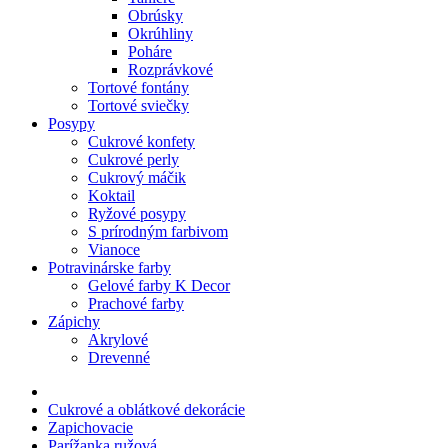
Obrúsky
Okrúhliny
Poháre
Rozprávkové
Tortové fontány
Tortové sviečky
Posypy
Cukrové konfety
Cukrové perly
Cukrový máčik
Koktail
Ryžové posypy
S prírodným farbivom
Vianoce
Potravinárske farby
Gelové farby K Decor
Prachové farby
Zápichy
Akrylové
Drevenné
Cukrové a oblátkové dekorácie
Zapichovacie
Parížanka ružová