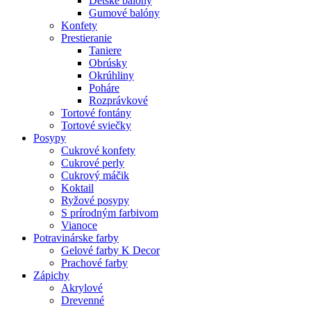
Detské balóny
Gumové balóny
Konfety
Prestieranie
Taniere
Obrúsky
Okrúhliny
Poháre
Rozprávkové
Tortové fontány
Tortové sviečky
Posypy
Cukrové konfety
Cukrové perly
Cukrový máčik
Koktail
Ryžové posypy
S prírodným farbivom
Vianoce
Potravinárske farby
Gelové farby K Decor
Prachové farby
Zápichy
Akrylové
Drevenné