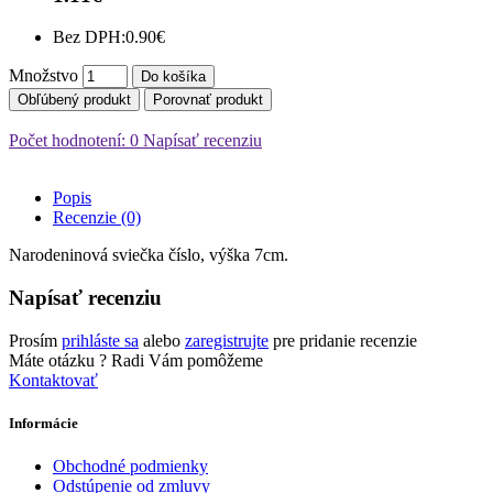
Bez DPH:
0.90€
Množstvo
Do košíka
Obľúbený produkt
Porovnať produkt
Počet hodnotení: 0
Napísať recenziu
Popis
Recenzie (0)
Narodeninová sviečka číslo, výška 7cm.
Napísať recenziu
Prosím
prihláste sa
alebo
zaregistrujte
pre pridanie recenzie
Máte otázku ?
Radi Vám pomôžeme
Kontaktovať
Informácie
Obchodné podmienky
Odstúpenie od zmluvy