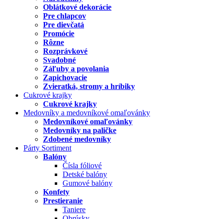
Oblátkové dekorácie
Pre chlapcov
Pre dievčatá
Promócie
Rôzne
Rozprávkové
Svadobné
Záľuby a povolania
Zapichovacie
Zvieratká, stromy a hríbiky
Cukrové krajky
Cukrové krajky
Medovníky a medovníkové omaľovánky
Medovníkové omaľovánky
Medovníky na paličke
Zdobené medovníky
Párty Sortiment
Balóny
Čísla fóliové
Detské balóny
Gumové balóny
Konfety
Prestieranie
Taniere
Obrúsky