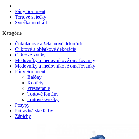
Párty Sortiment
Tortové sviečky
Sviečka modrá 1
Kategórie
Čokoládové a želatínové dekorácie
Cukrové a oblátkové dekorácie
Cukrové krajky
Medovníky a medovníkové omaľovánky
Medovníky a medovníkové omaľovánky
Párty Sortiment
Balóny
Konfety
Prestieranie
Tortové fontány
Tortové sviečky
Posypy
Potravinárske farby
Zápichy