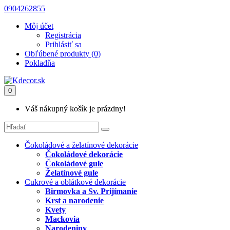
0904262855
Môj účet
Registrácia
Prihlásiť sa
Obľúbené produkty (0)
Pokladňa
0
Váš nákupný košík je prázdny!
Čokoládové a želatínové dekorácie
Čokoládové dekorácie
Čokoládové gule
Želatínové gule
Cukrové a oblátkové dekorácie
Birmovka a Sv. Prijímanie
Krst a narodenie
Kvety
Mackovia
Narodeniny