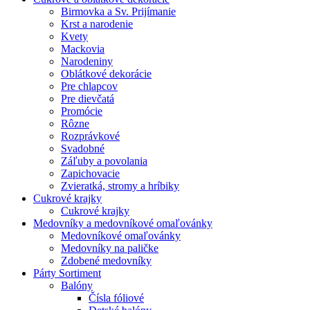
Birmovka a Sv. Prijímanie
Krst a narodenie
Kvety
Mackovia
Narodeniny
Oblátkové dekorácie
Pre chlapcov
Pre dievčatá
Promócie
Rôzne
Rozprávkové
Svadobné
Záľuby a povolania
Zapichovacie
Zvieratká, stromy a hríbiky
Cukrové krajky
Cukrové krajky
Medovníky a medovníkové omaľovánky
Medovníkové omaľovánky
Medovníky na paličke
Zdobené medovníky
Párty Sortiment
Balóny
Čísla fóliové