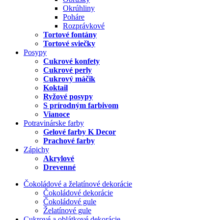
Okrúhliny
Poháre
Rozprávkové
Tortové fontány
Tortové sviečky
Posypy
Cukrové konfety
Cukrové perly
Cukrový máčik
Koktail
Ryžové posypy
S prírodným farbivom
Vianoce
Potravinárske farby
Gelové farby K Decor
Prachové farby
Zápichy
Akrylové
Drevenné
Čokoládové a želatínové dekorácie
Čokoládové dekorácie
Čokoládové gule
Želatínové gule
Cukrové a oblátkové dekorácie