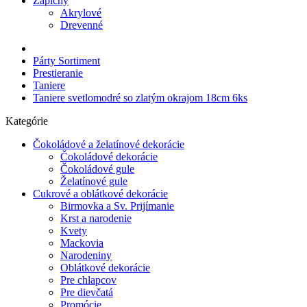
Zápichy
Akrylové
Drevenné
Párty Sortiment
Prestieranie
Taniere
Taniere svetlomodré so zlatým okrajom 18cm 6ks
Kategórie
Čokoládové a želatínové dekorácie
Čokoládové dekorácie
Čokoládové gule
Želatínové gule
Cukrové a oblátkové dekorácie
Birmovka a Sv. Prijímanie
Krst a narodenie
Kvety
Mackovia
Narodeniny
Oblátkové dekorácie
Pre chlapcov
Pre dievčatá
Promócie