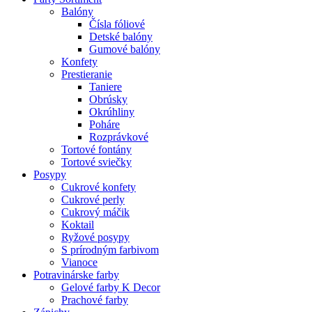
Balóny
Čísla fóliové
Detské balóny
Gumové balóny
Konfety
Prestieranie
Taniere
Obrúsky
Okrúhliny
Poháre
Rozprávkové
Tortové fontány
Tortové sviečky
Posypy
Cukrové konfety
Cukrové perly
Cukrový máčik
Koktail
Ryžové posypy
S prírodným farbivom
Vianoce
Potravinárske farby
Gelové farby K Decor
Prachové farby