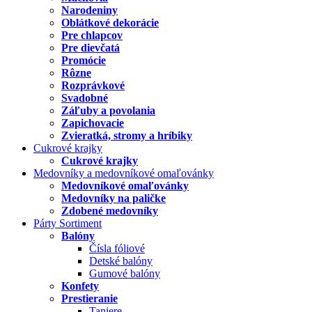
Narodeniny
Oblátkové dekorácie
Pre chlapcov
Pre dievčatá
Promócie
Rôzne
Rozprávkové
Svadobné
Záľuby a povolania
Zapichovacie
Zvieratká, stromy a hríbiky
Cukrové krajky
Cukrové krajky
Medovníky a medovníkové omaľovánky
Medovníkové omaľovánky
Medovníky na paličke
Zdobené medovníky
Párty Sortiment
Balóny
Čísla fóliové
Detské balóny
Gumové balóny
Konfety
Prestieranie
Taniere