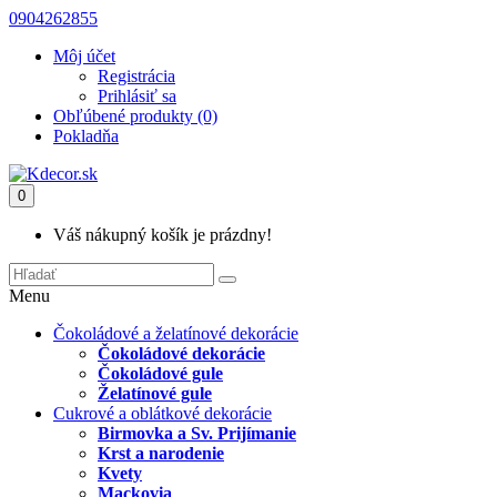
0904262855
Môj účet
Registrácia
Prihlásiť sa
Obľúbené produkty (0)
Pokladňa
0
Váš nákupný košík je prázdny!
Menu
Čokoládové a želatínové dekorácie
Čokoládové dekorácie
Čokoládové gule
Želatínové gule
Cukrové a oblátkové dekorácie
Birmovka a Sv. Prijímanie
Krst a narodenie
Kvety
Mackovia