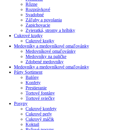
Rôzne
Rozprávkové
Svadobné
Záľuby a povolania
Zapichovacie
Zvieratká, stromy a hríbiky
Cukrové krajky
Cukrové krajky
Medovníky a medovníkové omaľovánky
Medovníkové omaľovánky
Medovníky na paličke
Zdobené medovníky
Medovníky a medovníkové omaľovánky
Párty Sortiment
Balóny
Konfety
Prestieranie
Tortové fontány
Tortové sviečky
Posypy
Cukrové konfety
Cukrové perly
Cukrový máčik
Koktail
Ryžové posypy