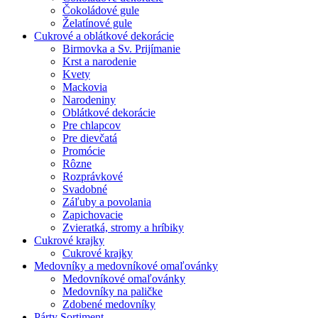
Čokoládové gule
Želatínové gule
Cukrové a oblátkové dekorácie
Birmovka a Sv. Prijímanie
Krst a narodenie
Kvety
Mackovia
Narodeniny
Oblátkové dekorácie
Pre chlapcov
Pre dievčatá
Promócie
Rôzne
Rozprávkové
Svadobné
Záľuby a povolania
Zapichovacie
Zvieratká, stromy a hríbiky
Cukrové krajky
Cukrové krajky
Medovníky a medovníkové omaľovánky
Medovníkové omaľovánky
Medovníky na paličke
Zdobené medovníky
Párty Sortiment