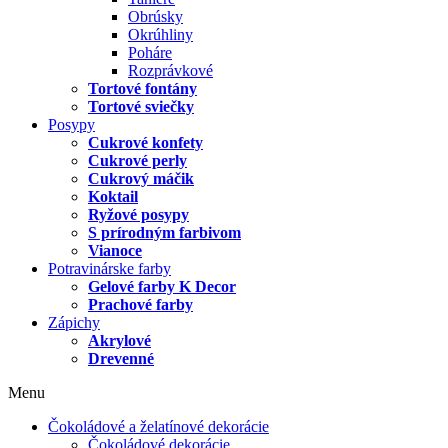
Obrúsky
Okrúhliny
Poháre
Rozprávkové
Tortové fontány
Tortové sviečky
Posypy
Cukrové konfety
Cukrové perly
Cukrový máčik
Koktail
Ryžové posypy
S prírodným farbivom
Vianoce
Potravinárske farby
Gelové farby K Decor
Prachové farby
Zápichy
Akrylové
Drevenné
Menu
Čokoládové a želatínové dekorácie
Čokoládové dekorácie