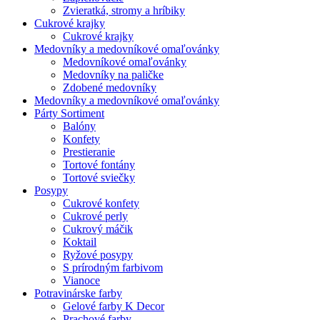
Zvieratká, stromy a hríbiky
Cukrové krajky
Cukrové krajky
Medovníky a medovníkové omaľovánky
Medovníkové omaľovánky
Medovníky na paličke
Zdobené medovníky
Medovníky a medovníkové omaľovánky
Párty Sortiment
Balóny
Konfety
Prestieranie
Tortové fontány
Tortové sviečky
Posypy
Cukrové konfety
Cukrové perly
Cukrový máčik
Koktail
Ryžové posypy
S prírodným farbivom
Vianoce
Potravinárske farby
Gelové farby K Decor
Prachové farby