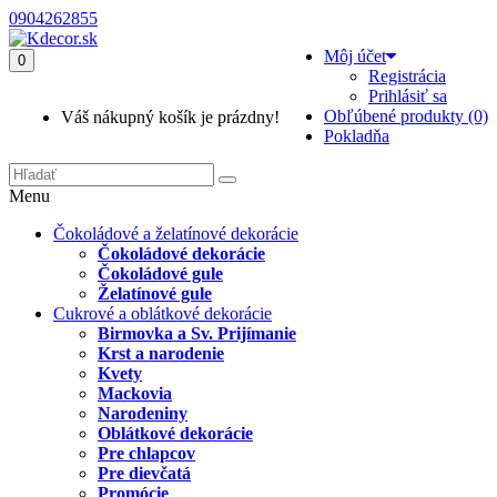
0904262855
Môj účet
0
Registrácia
Prihlásiť sa
Obľúbené produkty (0)
Váš nákupný košík je prázdny!
Pokladňa
Menu
Čokoládové a želatínové dekorácie
Čokoládové dekorácie
Čokoládové gule
Želatínové gule
Cukrové a oblátkové dekorácie
Birmovka a Sv. Prijímanie
Krst a narodenie
Kvety
Mackovia
Narodeniny
Oblátkové dekorácie
Pre chlapcov
Pre dievčatá
Promócie