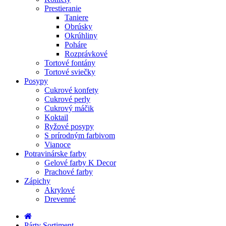
Prestieranie
Taniere
Obrúsky
Okrúhliny
Poháre
Rozprávkové
Tortové fontány
Tortové sviečky
Posypy
Cukrové konfety
Cukrové perly
Cukrový máčik
Koktail
Ryžové posypy
S prírodným farbivom
Vianoce
Potravinárske farby
Gelové farby K Decor
Prachové farby
Zápichy
Akrylové
Drevenné
Párty Sortiment