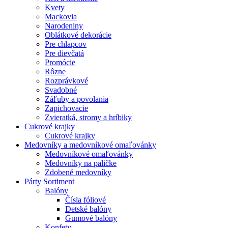
Kvety
Mackovia
Narodeniny
Oblátkové dekorácie
Pre chlapcov
Pre dievčatá
Promócie
Rôzne
Rozprávkové
Svadobné
Záľuby a povolania
Zapichovacie
Zvieratká, stromy a hríbiky
Cukrové krajky
Cukrové krajky
Medovníky a medovníkové omaľovánky
Medovníkové omaľovánky
Medovníky na paličke
Zdobené medovníky
Párty Sortiment
Balóny
Čísla fóliové
Detské balóny
Gumové balóny
Konfety