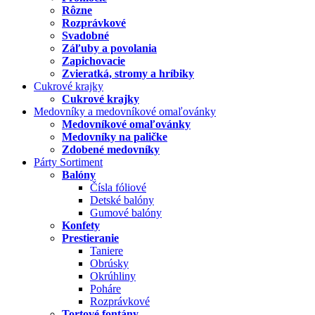
Rôzne
Rozprávkové
Svadobné
Záľuby a povolania
Zapichovacie
Zvieratká, stromy a hríbiky
Cukrové krajky
Cukrové krajky
Medovníky a medovníkové omaľovánky
Medovníkové omaľovánky
Medovníky na paličke
Zdobené medovníky
Párty Sortiment
Balóny
Čísla fóliové
Detské balóny
Gumové balóny
Konfety
Prestieranie
Taniere
Obrúsky
Okrúhliny
Poháre
Rozprávkové
Tortové fontány