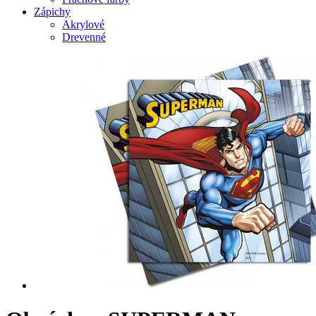
Zápichy
Akrylové
Drevenné