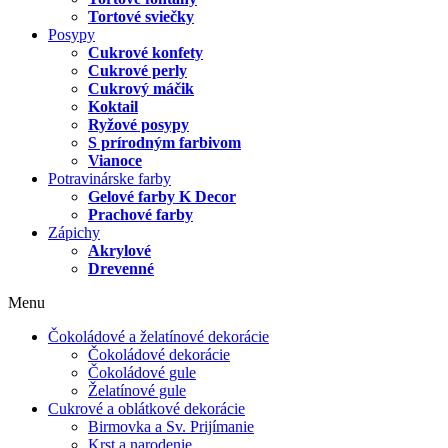
Tortové sviečky
Posypy
Cukrové konfety
Cukrové perly
Cukrový máčik
Koktail
Ryžové posypy
S prírodným farbivom
Vianoce
Potravinárske farby
Gelové farby K Decor
Prachové farby
Zápichy
Akrylové
Drevenné
Menu
Čokoládové a želatínové dekorácie
Čokoládové dekorácie
Čokoládové gule
Želatínové gule
Cukrové a oblátkové dekorácie
Birmovka a Sv. Prijímanie
Krst a narodenie