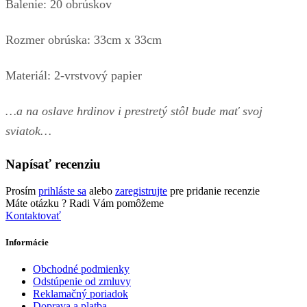
Balenie: 20 obrúskov
Rozmer obrúska: 33cm x 33cm
Materiál: 2-vrstvový papier
…a na oslave hrdinov i prestretý stôl bude mať svoj
sviatok…
Napísať recenziu
Prosím
prihláste sa
alebo
zaregistrujte
pre pridanie recenzie
Máte otázku ?
Radi Vám pomôžeme
Kontaktovať
Informácie
Obchodné podmienky
Odstúpenie od zmluvy
Reklamačný poriadok
Doprava a platba