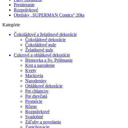
Prestieranie
Rozprávkové
Obrúsky „SUPERMAN Comics“ 20ks
Kategórie
Čokoládové a želatínové dekorácie
Čokoládové dekorácie
Čokoládové gule
Želatínové gule
Cukrové a oblátkové dekorácie
Birmovka a Sv. Prijímanie
Krst a narodenie
Kvety
Mackovia
Narodeniny
Oblátkové dekorácie
Pre chlapcov
Pre dievčatá
Promócie
Rôzne
Rozprávkové
Svadobné
Záľuby a povolania
Zapichovacie