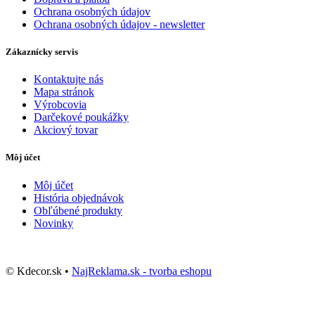
Ochrana osobných údajov
Ochrana osobných údajov - newsletter
Zákaznícky servis
Kontaktujte nás
Mapa stránok
Výrobcovia
Darčekové poukážky
Akciový tovar
Môj účet
Môj účet
História objednávok
Obľúbené produkty
Novinky
© Kdecor.sk •
NajReklama.sk - tvorba eshopu