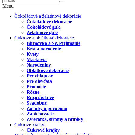
Menu
Čokoládové a želatínové dekorácie
Čokoládové dekorácie
Čokoládové gule
Želatínové gule
Cukrové a oblátkové dekorácie
Birmovka a Sv. Prijímanie
Krst a narodenie
Kvety
Mackovia
Narodeniny
Oblátkové dekorácie
Pre chlapcov
Pre dievčatá
Promócie
Rôzne
Rozprávkové
Svadobné
Záľuby a povolania
Zapichovacie
Zvieratká, stromy a hríbiky
Cukrové krajky
Cukrové krajky