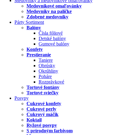
Medovníky a medovníkové omaľovánky
Medovníkové omaľovánky
Medovníky na paličke
Zdobené medovníky
Párty Sortiment
Balóny
Čísla fóliové
Detské balóny
Gumové balóny
Konfety
Prestieranie
Taniere
Obrúsky
Okrúhliny
Poháre
Rozprávkové
Tortové fontány
Tortové sviečky
Posypy
Cukrové konfety
Cukrové perly
Cukrový máčik
Koktail
Ryžové posypy
S prírodným farbivom