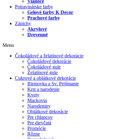
Vianoce
Potravinárske farby
Gelové farby K Decor
Prachové farby
Zápichy
Akrylové
Drevenné
Menu
Čokoládové a želatínové dekorácie
Čokoládové dekorácie
Čokoládové gule
Želatínové gule
Cukrové a oblátkové dekorácie
Birmovka a Sv. Prijímanie
Krst a narodenie
Kvety
Mackovia
Narodeniny
Oblátkové dekorácie
Pre chlapcov
Pre dievčatá
Promócie
Rôzne