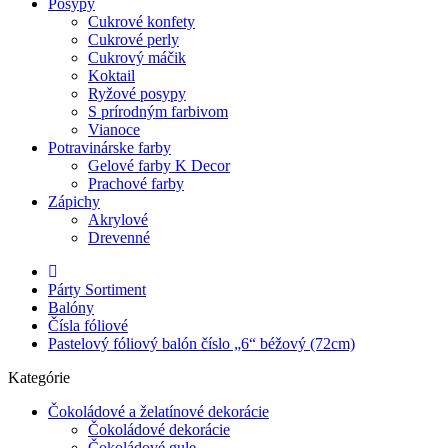
Posypy
Cukrové konfety
Cukrové perly
Cukrový máčik
Koktail
Ryžové posypy
S prírodným farbivom
Vianoce
Potravinárske farby
Gelové farby K Decor
Prachové farby
Zápichy
Akrylové
Drevenné
Párty Sortiment
Balóny
Čísla fóliové
Pastelový fóliový balón číslo „6“ béžový (72cm)
Kategórie
Čokoládové a želatínové dekorácie
Čokoládové dekorácie
Čokoládové gule