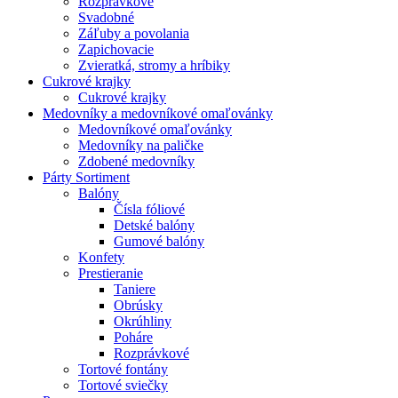
Rozprávkové
Svadobné
Záľuby a povolania
Zapichovacie
Zvieratká, stromy a hríbiky
Cukrové krajky
Cukrové krajky
Medovníky a medovníkové omaľovánky
Medovníkové omaľovánky
Medovníky na paličke
Zdobené medovníky
Párty Sortiment
Balóny
Čísla fóliové
Detské balóny
Gumové balóny
Konfety
Prestieranie
Taniere
Obrúsky
Okrúhliny
Poháre
Rozprávkové
Tortové fontány
Tortové sviečky