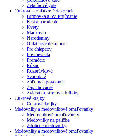
Želatínové gule
Cukrové a oblátkové dekorácie
Birmovka a Sv. Prijímanie
Krst a narodenie
Kvety
Mackovia
Narodeniny
Oblátkové dekorácie
Pre chlapcov
Pre dievčatá
Promócie
Rôzne
Rozprávkové
Svadobné
Záľuby a povolania
Zapichovacie
Zvieratká, stromy a hríbiky
Cukrové krajky
Cukrové krajky
Medovníky a medovníkové omaľovánky
Medovníkové omaľovánky
Medovníky na paličke
Zdobené medovníky
Medovníky a medovníkové omaľovánky