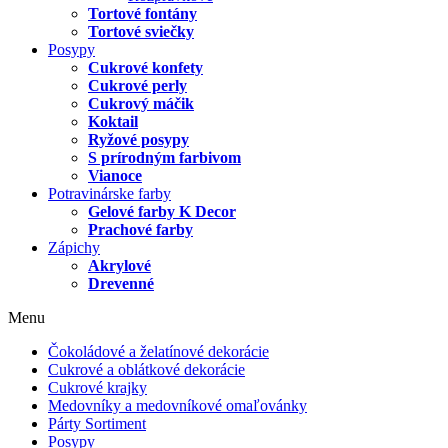
Tortové fontány
Tortové sviečky
Posypy
Cukrové konfety
Cukrové perly
Cukrový máčik
Koktail
Ryžové posypy
S prírodným farbivom
Vianoce
Potravinárske farby
Gelové farby K Decor
Prachové farby
Zápichy
Akrylové
Drevenné
Menu
Čokoládové a želatínové dekorácie
Cukrové a oblátkové dekorácie
Cukrové krajky
Medovníky a medovníkové omaľovánky
Párty Sortiment
Posypy