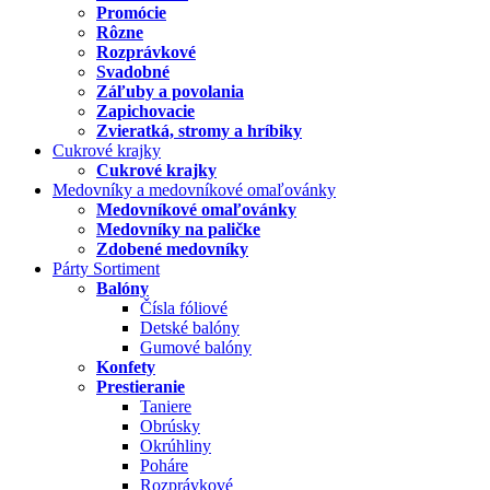
Promócie
Rôzne
Rozprávkové
Svadobné
Záľuby a povolania
Zapichovacie
Zvieratká, stromy a hríbiky
Cukrové krajky
Cukrové krajky
Medovníky a medovníkové omaľovánky
Medovníkové omaľovánky
Medovníky na paličke
Zdobené medovníky
Párty Sortiment
Balóny
Čísla fóliové
Detské balóny
Gumové balóny
Konfety
Prestieranie
Taniere
Obrúsky
Okrúhliny
Poháre
Rozprávkové