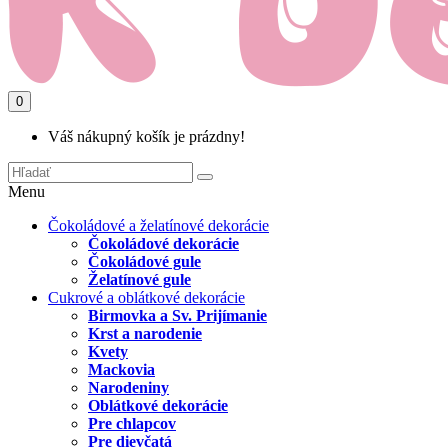
0
Váš nákupný košík je prázdny!
Menu
Čokoládové a želatínové dekorácie
Čokoládové dekorácie
Čokoládové gule
Želatínové gule
Cukrové a oblátkové dekorácie
Birmovka a Sv. Prijímanie
Krst a narodenie
Kvety
Mackovia
Narodeniny
Oblátkové dekorácie
Pre chlapcov
Pre dievčatá