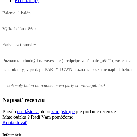
Recenzie (0)
Balenie: 1 balón
Výška balóna: 86cm
Farba: svetlomodrý
Poznámka: vhodný i na zavesenie (predpripravené malé „ušká“); zasiela sa
nenafúknutý; v predajni PARTY TOWN možno na počkanie naplniť héliom
… dokonalý balón na narodeninovú párty či oslavu jubilea!
Napísať recenziu
Prosím
prihláste sa
alebo
zaregistrujte
pre pridanie recenzie
Máte otázku ?
Radi Vám pomôžeme
Kontaktovať
Informácie