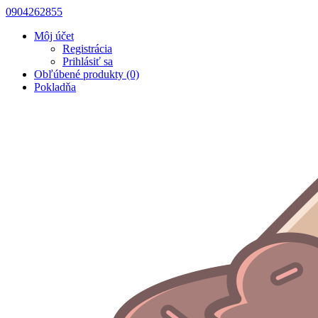
0904262855
Môj účet
Registrácia
Prihlásiť sa
Obľúbené produkty (0)
Pokladňa