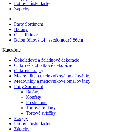
Potravinárske farby
Zápichy
Párty Sortiment
Balóny
Čísla fóliové
Balón fóliový „4“ svetlomodrý 86cm
Kategórie
Čokoládové a želatínové dekorácie
Cukrové a oblátkové dekorácie
Cukrové krajky
Medovníky a medovníkové omaľovánky
Medovníky a medovníkové omaľovánky
Párty Sortiment
Balóny
Konfety
Prestieranie
Tortové fontány
Tortové sviečky
Posypy
Potravinárske farby
Zápichy