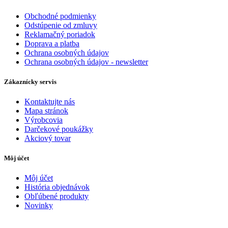
Obchodné podmienky
Odstúpenie od zmluvy
Reklamačný poriadok
Doprava a platba
Ochrana osobných údajov
Ochrana osobných údajov - newsletter
Zákaznícky servis
Kontaktujte nás
Mapa stránok
Výrobcovia
Darčekové poukážky
Akciový tovar
Môj účet
Môj účet
História objednávok
Obľúbené produkty
Novinky