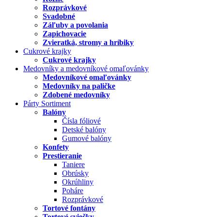
Rozprávkové
Svadobné
Záľuby a povolania
Zapichovacie
Zvieratká, stromy a hríbiky
Cukrové krajky
Cukrové krajky
Medovníky a medovníkové omaľovánky
Medovníkové omaľovánky
Medovníky na paličke
Zdobené medovníky
Párty Sortiment
Balóny
Čísla fóliové
Detské balóny
Gumové balóny
Konfety
Prestieranie
Taniere
Obrúsky
Okrúhliny
Poháre
Rozprávkové
Tortové fontány
Tortové sviečky