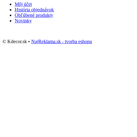
Môj účet
História objednávok
Obľúbené produkty
Novinky
© Kdecor.sk •
NajReklama.sk - tvorba eshopu