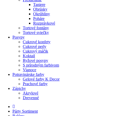
Taniere
Obrúsky
Okrúhliny
Poháre
Rozprávkové
Tortové fontány
Tortové sviečky
Posypy
Cukrové konfety
Cukrové perly
Cukrový máčik
Koktail
Ryžové posypy
S prírodným farbivom
Vianoce
Potravinárske farby
Gelové farby K Decor
Prachové farby
Zápichy
Akrylové
Drevenné
Párty Sortiment
Balóny