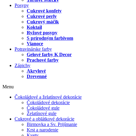
Posypy
Cukrové konfety
Cukrové perly
Cukrový máčik
Koktail
Ryžové posypy
S prírodným farbivom
Vianoce
Potravinárske farby
Gelové farby K Decor
Prachové farby
Zápichy
Akrylové
Drevenné
Menu
Čokoládové a želatínové dekorácie
Čokoládové dekorácie
Čokoládové gule
Želatínové gule
Cukrové a oblátkové dekorácie
Birmovka a Sv. Prijímanie
Krst a narodenie
Kvety