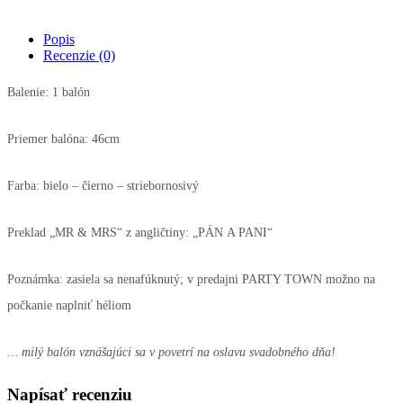
Popis
Recenzie (0)
Balenie: 1 balón
Priemer balóna: 46cm
Farba: bielo – čierno – striebornosivý
Preklad „MR & MRS“ z angličtiny: „PÁN A PANI“
Poznámka: zasiela sa nenafúknutý; v predajni PARTY TOWN možno na
počkanie naplniť héliom
… milý balón vznášajúci sa v povetrí na oslavu svadobného dňa!
Napísať recenziu