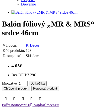
Drevenné
Balón fóliový „MR & MRS“
srdce 46cm
Výrobca:
K-Decor
Kód produktu:
123
Dostupnosť:
Skladom
4.05€
Bez DPH:
3.29€
Množstvo
Do košíka
Obľúbený produkt
Porovnať produkt
Počet hodnotení: 0
Napísať recenziu