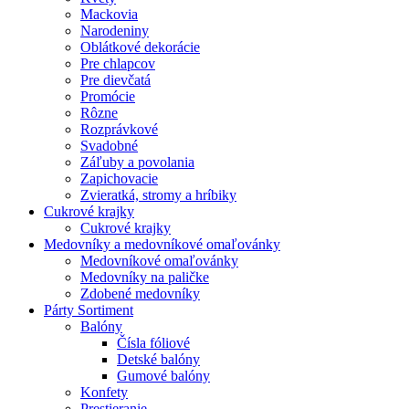
Mackovia
Narodeniny
Oblátkové dekorácie
Pre chlapcov
Pre dievčatá
Promócie
Rôzne
Rozprávkové
Svadobné
Záľuby a povolania
Zapichovacie
Zvieratká, stromy a hríbiky
Cukrové krajky
Cukrové krajky
Medovníky a medovníkové omaľovánky
Medovníkové omaľovánky
Medovníky na paličke
Zdobené medovníky
Párty Sortiment
Balóny
Čísla fóliové
Detské balóny
Gumové balóny
Konfety
Prestieranie