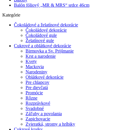
Balón fóliový „MR & MRS“ srdce 46cm
Kategórie
Čokoládové a želatínové dekorácie
Čokoládové dekorácie
Čokoládové gule
Želatínové gule
Cukrové a oblátkové dekorácie
Birmovka a Sv. Prijímanie
Krst a narodenie
Kvety
Mackovia
Narodeniny
Oblátkové dekorácie
Pre chlapcov
Pre dievčatá
Promócie
Rôzne
Rozprávkové
Svadobné
Záľuby a povolania
Zapichovacie
Zvieratká, stromy a hríbiky
Cukrové krajky