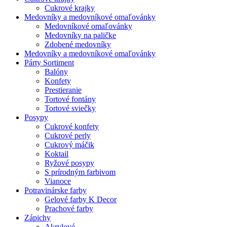
Cukrové krajky
Medovníky a medovníkové omaľovánky
Medovníkové omaľovánky
Medovníky na paličke
Zdobené medovníky
Medovníky a medovníkové omaľovánky
Párty Sortiment
Balóny
Konfety
Prestieranie
Tortové fontány
Tortové sviečky
Posypy
Cukrové konfety
Cukrové perly
Cukrový máčik
Koktail
Ryžové posypy
S prírodným farbivom
Vianoce
Potravinárske farby
Gelové farby K Decor
Prachové farby
Zápichy
Akrylové