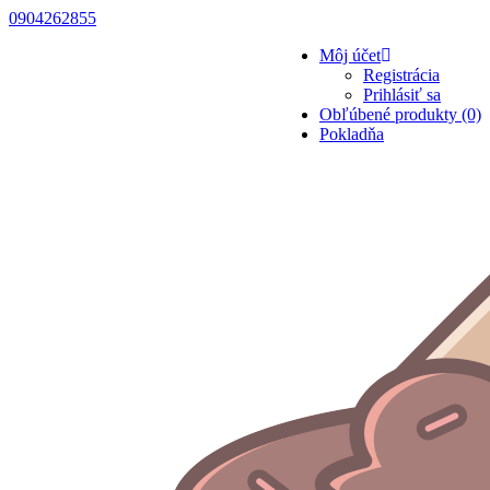
0904262855
Môj účet
Registrácia
Prihlásiť sa
Obľúbené produkty (0)
Pokladňa