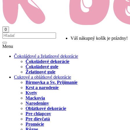
0
Váš nákupný košík je prázdny!
Menu
Čokoládové a želatínové dekorácie
Čokoládové dekorácie
Čokoládové gule
Želatínové gule
Cukrové a oblátkové dekorácie
Birmovka a Sv. Prijímanie
Krst a narodenie
Kvety
Mackovia
Narodeniny
Oblátkové dekorácie
Pre chlapcov
Pre dievčatá
Promócie
Rôzne