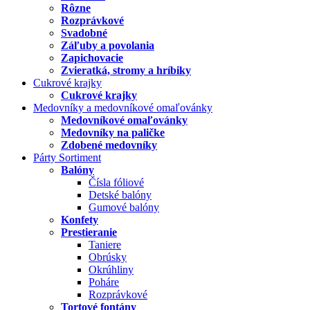
Rôzne
Rozprávkové
Svadobné
Záľuby a povolania
Zapichovacie
Zvieratká, stromy a hríbiky
Cukrové krajky
Cukrové krajky
Medovníky a medovníkové omaľovánky
Medovníkové omaľovánky
Medovníky na paličke
Zdobené medovníky
Párty Sortiment
Balóny
Čísla fóliové
Detské balóny
Gumové balóny
Konfety
Prestieranie
Taniere
Obrúsky
Okrúhliny
Poháre
Rozprávkové
Tortové fontány