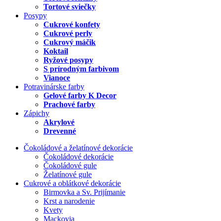
Tortové sviečky
Posypy
Cukrové konfety
Cukrové perly
Cukrový máčik
Koktail
Ryžové posypy
S prírodným farbivom
Vianoce
Potravinárske farby
Gelové farby K Decor
Prachové farby
Zápichy
Akrylové
Drevenné
Čokoládové a želatínové dekorácie
Čokoládové dekorácie
Čokoládové gule
Želatínové gule
Cukrové a oblátkové dekorácie
Birmovka a Sv. Prijímanie
Krst a narodenie
Kvety
Mackovia