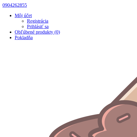
0904262855
Môj účet
Registrácia
Prihlásiť sa
Obľúbené produkty (0)
Pokladňa