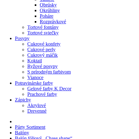
Obrúsky
Okrúhliny
Poháre
Rozprávkové
Tortové fontány
Tortové sviečky
Posypy
Cukrové konfety
Cukrové perly
Cukrový máčik
Koktail
Ryžové posypy
S prírodným farbivom
Vianoce
Potravinárske farby
Gelové farby K Decor
Prachové farby
Zápichy
Akrylové
Drevenné
Párty Sortiment
Balóny
Balón fóliový ,,Chase shape“