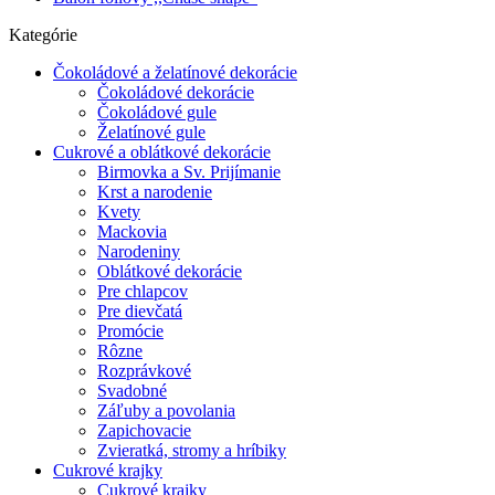
Kategórie
Čokoládové a želatínové dekorácie
Čokoládové dekorácie
Čokoládové gule
Želatínové gule
Cukrové a oblátkové dekorácie
Birmovka a Sv. Prijímanie
Krst a narodenie
Kvety
Mackovia
Narodeniny
Oblátkové dekorácie
Pre chlapcov
Pre dievčatá
Promócie
Rôzne
Rozprávkové
Svadobné
Záľuby a povolania
Zapichovacie
Zvieratká, stromy a hríbiky
Cukrové krajky
Cukrové krajky