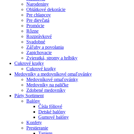
Narodeniny
Oblátkové dekorácie
Pre chlapcov
Pre dievčatá
Promócie
Rôzne
Rozprávkové
Svadobné
Záľuby a povolania
Zapichovacie
Zvieratká, stromy a hríbiky
Cukrové krajky
Cukrové krajky
Medovníky a medovníkové omaľovánky
Medovníkové omaľovánky
Medovníky na paličke
Zdobené medovníky
Párty Sortiment
Balóny
Čísla fóliové
Detské balóny
Gumové balóny
Konfety
Prestieranie
Taniere