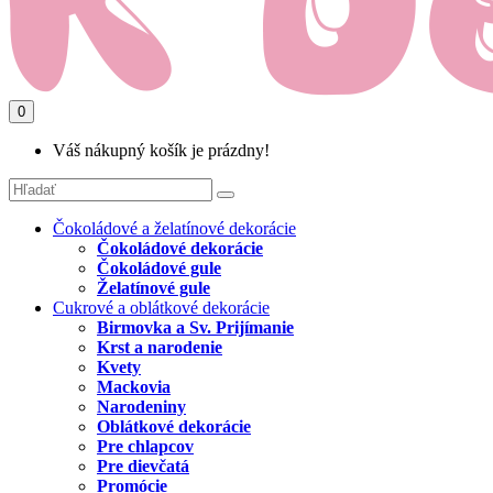
0
Váš nákupný košík je prázdny!
Čokoládové a želatínové dekorácie
Čokoládové dekorácie
Čokoládové gule
Želatínové gule
Cukrové a oblátkové dekorácie
Birmovka a Sv. Prijímanie
Krst a narodenie
Kvety
Mackovia
Narodeniny
Oblátkové dekorácie
Pre chlapcov
Pre dievčatá
Promócie