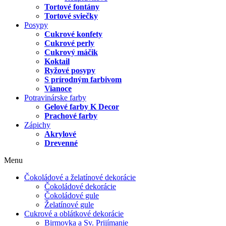
Tortové fontány
Tortové sviečky
Posypy
Cukrové konfety
Cukrové perly
Cukrový máčik
Koktail
Ryžové posypy
S prírodným farbivom
Vianoce
Potravinárske farby
Gelové farby K Decor
Prachové farby
Zápichy
Akrylové
Drevenné
Menu
Čokoládové a želatínové dekorácie
Čokoládové dekorácie
Čokoládové gule
Želatínové gule
Cukrové a oblátkové dekorácie
Birmovka a Sv. Prijímanie