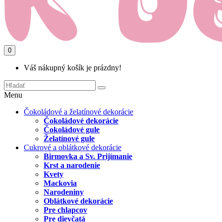
0
Váš nákupný košík je prázdny!
Menu
Čokoládové a želatínové dekorácie
Čokoládové dekorácie
Čokoládové gule
Želatínové gule
Cukrové a oblátkové dekorácie
Birmovka a Sv. Prijímanie
Krst a narodenie
Kvety
Mackovia
Narodeniny
Oblátkové dekorácie
Pre chlapcov
Pre dievčatá