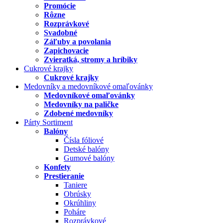
Promócie
Rôzne
Rozprávkové
Svadobné
Záľuby a povolania
Zapichovacie
Zvieratká, stromy a hríbiky
Cukrové krajky
Cukrové krajky
Medovníky a medovníkové omaľovánky
Medovníkové omaľovánky
Medovníky na paličke
Zdobené medovníky
Párty Sortiment
Balóny
Čísla fóliové
Detské balóny
Gumové balóny
Konfety
Prestieranie
Taniere
Obrúsky
Okrúhliny
Poháre
Rozprávkové