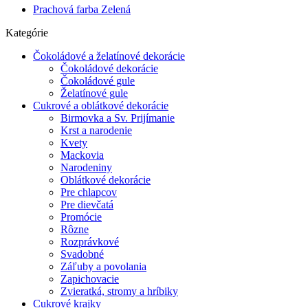
Prachová farba Zelená
Kategórie
Čokoládové a želatínové dekorácie
Čokoládové dekorácie
Čokoládové gule
Želatínové gule
Cukrové a oblátkové dekorácie
Birmovka a Sv. Prijímanie
Krst a narodenie
Kvety
Mackovia
Narodeniny
Oblátkové dekorácie
Pre chlapcov
Pre dievčatá
Promócie
Rôzne
Rozprávkové
Svadobné
Záľuby a povolania
Zapichovacie
Zvieratká, stromy a hríbiky
Cukrové krajky