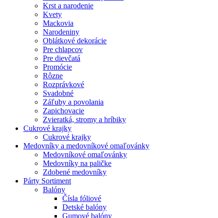
Krst a narodenie
Kvety
Mackovia
Narodeniny
Oblátkové dekorácie
Pre chlapcov
Pre dievčatá
Promócie
Rôzne
Rozprávkové
Svadobné
Záľuby a povolania
Zapichovacie
Zvieratká, stromy a hríbiky
Cukrové krajky
Cukrové krajky
Medovníky a medovníkové omaľovánky
Medovníkové omaľovánky
Medovníky na paličke
Zdobené medovníky
Párty Sortiment
Balóny
Čísla fóliové
Detské balóny
Gumové balóny