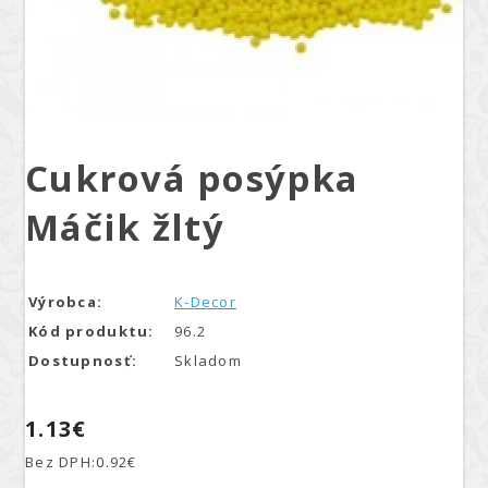
Cukrová posýpka
Máčik žltý
Výrobca:
K-Decor
Kód produktu:
96.2
Dostupnosť:
Skladom
1.13€
Bez DPH:
0.92€