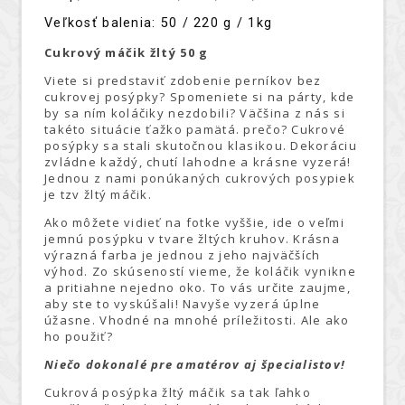
Veľkosť balenia: 50 / 220 g / 1kg
Cukrový máčik žltý 50 g
Viete si predstaviť zdobenie perníkov bez
cukrovej posýpky? Spomeniete si na párty, kde
by sa ním koláčiky nezdobili? Väčšina z nás si
takéto situácie ťažko pamätá. prečo? Cukrové
posýpky sa stali skutočnou klasikou. Dekoráciu
zvládne každý, chutí lahodne a krásne vyzerá!
Jednou z nami ponúkaných cukrových posypiek
je tzv žltý máčik.
Ako môžete vidieť na fotke vyššie, ide o veľmi
jemnú posýpku v tvare žltých kruhov. Krásna
výrazná farba je jednou z jeho najväčších
výhod. Zo skúseností vieme, že koláčik vynikne
a pritiahne nejedno oko. To vás určite zaujme,
aby ste to vyskúšali! Navyše vyzerá úplne
úžasne. Vhodné na mnohé príležitosti. Ale ako
ho použiť?
Niečo dokonalé pre amatérov aj špecialistov!
Cukrová posýpka žltý máčik sa tak ľahko