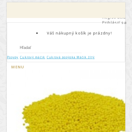
Môj účet
0
Registrácia
Prihlásiť sa
Váš nákupný košík je prázdny!
Posypy
Cukrový máčik
Cukrová posýpka Máčik žltý
MENU