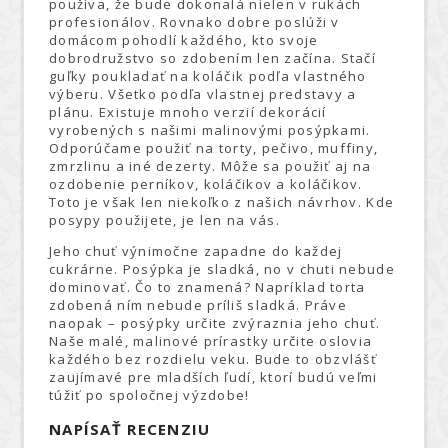
používa, že bude dokonalá nielen v rukách
profesionálov. Rovnako dobre poslúži v
domácom pohodlí každého, kto svoje
dobrodružstvo so zdobením len začína. Stačí
guľky poukladať na koláčik podľa vlastného
výberu. Všetko podľa vlastnej predstavy a
plánu. Existuje mnoho verzií dekorácií
vyrobených s našimi malinovými posýpkami.
Odporúčame použiť na torty, pečivo, muffiny,
zmrzlinu a iné dezerty. Môže sa použiť aj na
ozdobenie perníkov, koláčikov a koláčikov.
Toto je však len niekoľko z našich návrhov. Kde
posypy použijete, je len na vás.
Jeho chuť výnimočne zapadne do každej
cukrárne. Posýpka je sladká, no v chuti nebude
dominovať. Čo to znamená? Napríklad torta
zdobená ním nebude príliš sladká. Práve
naopak – posýpky určite zvýraznia jeho chuť.
Naše malé, malinové prírastky určite oslovia
každého bez rozdielu veku. Bude to obzvlášť
zaujímavé pre mladších ľudí, ktorí budú veľmi
túžiť po spoločnej výzdobe!
NAPÍSAŤ RECENZIU