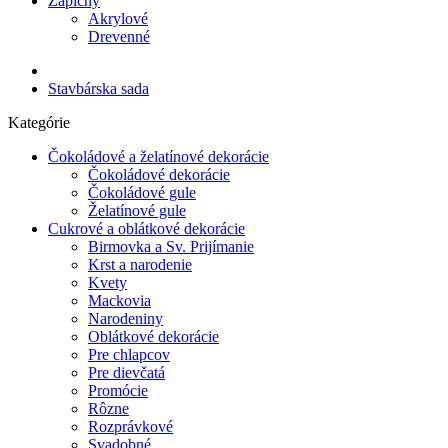
Zápichy
Akrylové
Drevenné
Stavbárska sada
Kategórie
Čokoládové a želatínové dekorácie
Čokoládové dekorácie
Čokoládové gule
Želatínové gule
Cukrové a oblátkové dekorácie
Birmovka a Sv. Prijímanie
Krst a narodenie
Kvety
Mackovia
Narodeniny
Oblátkové dekorácie
Pre chlapcov
Pre dievčatá
Promócie
Rôzne
Rozprávkové
Svadobné