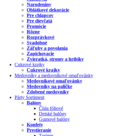
Narodeniny
Oblátkové dekorácie
Pre chlapcov
Pre dievčatá
Promócie
Rôzne
Rozprávkové
Svadobné
Záľuby a povolania
Zapichovacie
Zvieratká, stromy a hríbiky
Cukrové krajky
Cukrové krajky
Medovníky a medovníkové omaľovánky
Medovníkové omaľovánky
Medovníky na paličke
Zdobené medovníky
Párty Sortiment
Balóny
Čísla fóliové
Detské balóny
Gumové balóny
Konfety
Prestieranie
Taniere