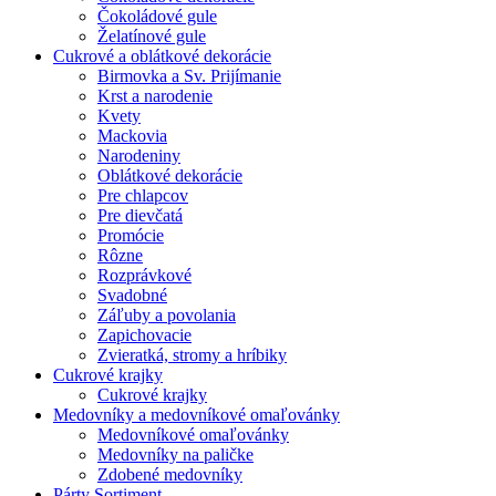
Čokoládové gule
Želatínové gule
Cukrové a oblátkové dekorácie
Birmovka a Sv. Prijímanie
Krst a narodenie
Kvety
Mackovia
Narodeniny
Oblátkové dekorácie
Pre chlapcov
Pre dievčatá
Promócie
Rôzne
Rozprávkové
Svadobné
Záľuby a povolania
Zapichovacie
Zvieratká, stromy a hríbiky
Cukrové krajky
Cukrové krajky
Medovníky a medovníkové omaľovánky
Medovníkové omaľovánky
Medovníky na paličke
Zdobené medovníky
Párty Sortiment