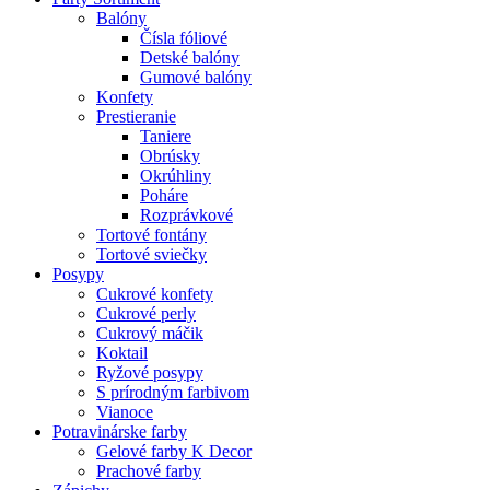
Balóny
Čísla fóliové
Detské balóny
Gumové balóny
Konfety
Prestieranie
Taniere
Obrúsky
Okrúhliny
Poháre
Rozprávkové
Tortové fontány
Tortové sviečky
Posypy
Cukrové konfety
Cukrové perly
Cukrový máčik
Koktail
Ryžové posypy
S prírodným farbivom
Vianoce
Potravinárske farby
Gelové farby K Decor
Prachové farby