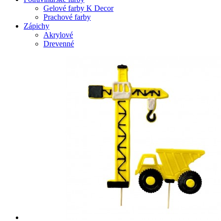
Gelové farby K Decor
Prachové farby
Zápichy
Akrylové
Drevenné