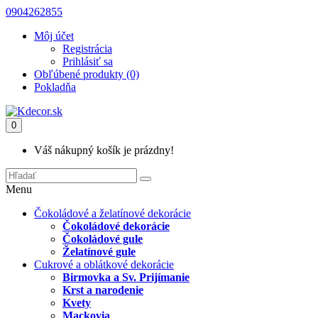
0904262855
Môj účet
Registrácia
Prihlásiť sa
Obľúbené produkty (0)
Pokladňa
0
Váš nákupný košík je prázdny!
Menu
Čokoládové a želatínové dekorácie
Čokoládové dekorácie
Čokoládové gule
Želatínové gule
Cukrové a oblátkové dekorácie
Birmovka a Sv. Prijímanie
Krst a narodenie
Kvety
Mackovia