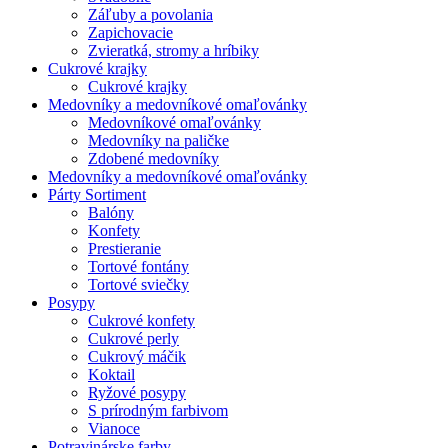
Záľuby a povolania
Zapichovacie
Zvieratká, stromy a hríbiky
Cukrové krajky
Cukrové krajky
Medovníky a medovníkové omaľovánky
Medovníkové omaľovánky
Medovníky na paličke
Zdobené medovníky
Medovníky a medovníkové omaľovánky
Párty Sortiment
Balóny
Konfety
Prestieranie
Tortové fontány
Tortové sviečky
Posypy
Cukrové konfety
Cukrové perly
Cukrový máčik
Koktail
Ryžové posypy
S prírodným farbivom
Vianoce
Potravinárske farby