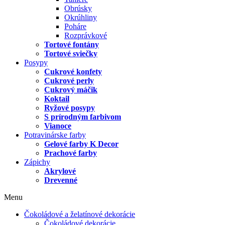
Obrúsky
Okrúhliny
Poháre
Rozprávkové
Tortové fontány
Tortové sviečky
Posypy
Cukrové konfety
Cukrové perly
Cukrový máčik
Koktail
Ryžové posypy
S prírodným farbivom
Vianoce
Potravinárske farby
Gelové farby K Decor
Prachové farby
Zápichy
Akrylové
Drevenné
Menu
Čokoládové a želatínové dekorácie
Čokoládové dekorácie