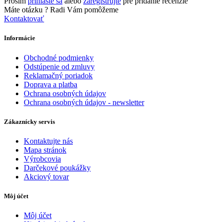
Prosím
prihláste sa
alebo
zaregistrujte
pre pridanie recenzie
Máte otázku ?
Radi Vám pomôžeme
Kontaktovať
Informácie
Obchodné podmienky
Odstúpenie od zmluvy
Reklamačný poriadok
Doprava a platba
Ochrana osobných údajov
Ochrana osobných údajov - newsletter
Zákaznícky servis
Kontaktujte nás
Mapa stránok
Výrobcovia
Darčekové poukážky
Akciový tovar
Môj účet
Môj účet