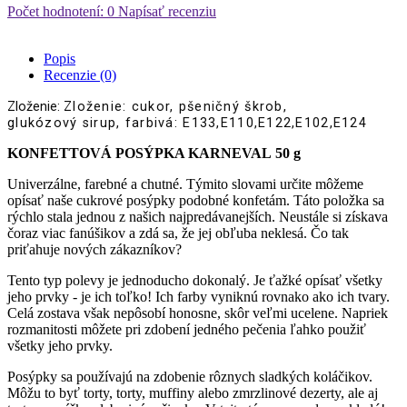
Počet hodnotení: 0
Napísať recenziu
Popis
Recenzie (0)
Zloženie:
Zloženie
: cukor, pšeničný škrob,
glukózový sirup, farbivá: E133,E110,E122,E102,E124
KONFETTOVÁ POSÝPKA KARNEVAL 50 g
Univerzálne, farebné a chutné. Týmito slovami určite môžeme
opísať naše cukrové posýpky podobné konfetám. Táto položka sa
rýchlo stala jednou z našich najpredávanejších. Neustále si získava
čoraz viac fanúšikov a zdá sa, že jej obľuba neklesá. Čo tak
priťahuje nových zákazníkov?
Tento typ polevy je jednoducho dokonalý. Je ťažké opísať všetky
jeho prvky - je ich toľko! Ich farby vyniknú rovnako ako ich tvary.
Celá zostava však nepôsobí honosne, skôr veľmi ucelene. Napriek
rozmanitosti môžete pri zdobení jedného pečenia ľahko použiť
všetky jeho prvky.
Posýpky sa používajú na zdobenie rôznych sladkých koláčikov.
Môžu to byť torty, torty, muffiny alebo zmrzlinové dezerty, ale aj