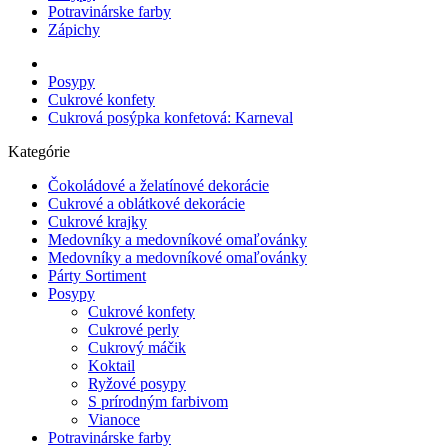
Potravinárske farby
Zápichy
Posypy
Cukrové konfety
Cukrová posýpka konfetová: Karneval
Kategórie
Čokoládové a želatínové dekorácie
Cukrové a oblátkové dekorácie
Cukrové krajky
Medovníky a medovníkové omaľovánky
Medovníky a medovníkové omaľovánky
Párty Sortiment
Posypy
Cukrové konfety
Cukrové perly
Cukrový máčik
Koktail
Ryžové posypy
S prírodným farbivom
Vianoce
Potravinárske farby