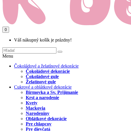
0
Váš nákupný košík je prázdny!
Menu
Čokoládové a želatínové dekorácie
Čokoládové dekorácie
Čokoládové gule
Želatínové gule
Cukrové a oblátkové dekorácie
Birmovka a Sv. Prijímanie
Krst a narodenie
Kvety
Mackovia
Narodeniny
Oblátkové dekorácie
Pre chlapcov
Pre dievčatá