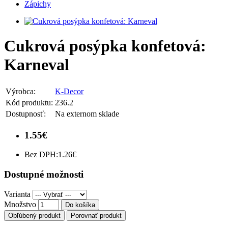
Zápichy
Cukrová posýpka konfetová:
Karneval
Výrobca:
K-Decor
Kód produktu:
236.2
Dostupnosť:
Na externom sklade
1.55€
Bez DPH:
1.26€
Dostupné možnosti
Varianta
Množstvo
Do košíka
Obľúbený produkt
Porovnať produkt