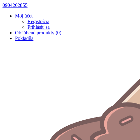
0904262855
Môj účet
Registrácia
Prihlásiť sa
Obľúbené produkty (0)
Pokladňa