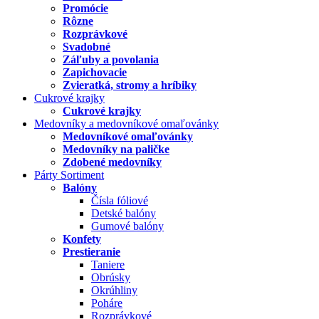
Promócie
Rôzne
Rozprávkové
Svadobné
Záľuby a povolania
Zapichovacie
Zvieratká, stromy a hríbiky
Cukrové krajky
Cukrové krajky
Medovníky a medovníkové omaľovánky
Medovníkové omaľovánky
Medovníky na paličke
Zdobené medovníky
Párty Sortiment
Balóny
Čísla fóliové
Detské balóny
Gumové balóny
Konfety
Prestieranie
Taniere
Obrúsky
Okrúhliny
Poháre
Rozprávkové