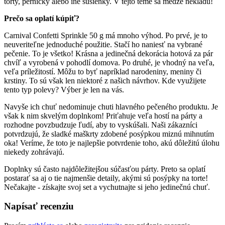
torty, perníčky alebo iné sušienky. V tejto téme sa medze nekladú!
Prečo sa oplatí kúpiť?
Carnival Confetti Sprinkle 50 g má mnoho výhod. Po prvé, je to
neuveriteľne jednoduché použitie. Stačí ho naniesť na vybrané
pečenie. To je všetko! Krásna a jedinečná dekorácia hotová za pár
chvíľ a vyrobená v pohodlí domova. Po druhé, je vhodný na veľa,
veľa príležitostí. Môžu to byť napríklad narodeniny, meniny či
krstiny. To sú však len niektoré z našich návrhov. Kde využijete
tento typ polevy? Výber je len na vás.
Navyše ich chuť nedominuje chuti hlavného pečeného produktu. Je
však k nim skvelým doplnkom! Priťahuje veľa hostí na párty a
rozhodne povzbudzuje ľudí, aby to vyskúšali. Naši zákazníci
potvrdzujú, že sladké maškrty zdobené posýpkou miznú mihnutím
oka! Veríme, že toto je najlepšie potvrdenie toho, akú dôležitú úlohu
niekedy zohrávajú.
Doplnky sú často najdôležitejšou súčasťou párty. Preto sa oplatí
postarať sa aj o tie najmenšie detaily, akými sú posýpky na torte!
Nečakajte - získajte svoj set a vychutnajte si jeho jedinečnú chuť.
Napísať recenziu