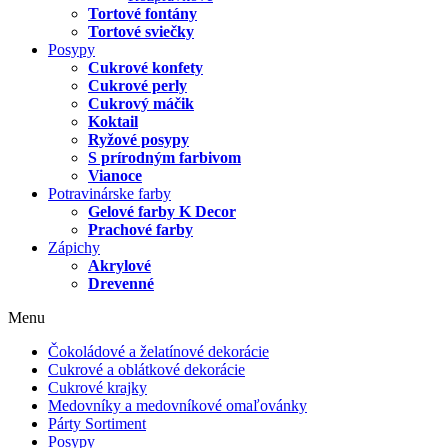
Tortové fontány
Tortové sviečky
Posypy
Cukrové konfety
Cukrové perly
Cukrový máčik
Koktail
Ryžové posypy
S prírodným farbivom
Vianoce
Potravinárske farby
Gelové farby K Decor
Prachové farby
Zápichy
Akrylové
Drevenné
Menu
Čokoládové a želatínové dekorácie
Cukrové a oblátkové dekorácie
Cukrové krajky
Medovníky a medovníkové omaľovánky
Párty Sortiment
Posypy