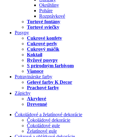
Okrúhliny
Poháre
Rozprávkové
Tortové fontány
Tortové sviečky
Posypy
Cukrové konfety
Cukrové perly
Cukrový máčik
Koktail
Ryžové posypy
S prírodným farbivom
Vianoce
Potravinárske farby
Gelové farby K Decor
Prachové farby
Zápichy
Akrylové
Drevenné
Čokoládové a želatínové dekorácie
Čokoládové dekorácie
Čokoládové gule
Želatínové gule
Cukrové a oblátkové dekorácie