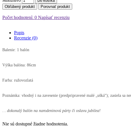
Množstvo
Do košíka
Obľúbený produkt
Porovnať produkt
Počet hodnotení: 0
Napísať recenziu
Popis
Recenzie (0)
Balenie: 1 balón
Výška balóna: 86cm
Farba: ružovozlatá
Poznámka: vhodný i na zavesenie (predpripravené malé „ušká“); zasiela sa n
… dokonalý balón na narodeninovú párty či oslavu jubilea!
Nie sú dostupné žiadne hodnotenia.