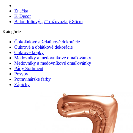
Značka
K-Decor
Balón fóliový „7“ ružovozlatý 86cm
Kategórie
Čokoládové a želatínové dekorácie
Cukrové a oblátkové dekorácie
Cukrové krajky
Medovníky a medovníkové omaľovánky
Medovníky a medovníkové omaľovánky
Párty Sortiment
Posypy
Potravinárske farby
Zápichy