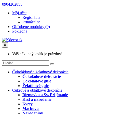
0904262855
Môj účet
Registrácia
Prihlásiť sa
Obľúbené produkty (0)
Pokladňa
0
Váš nákupný košík je prázdny!
Čokoládové a želatínové dekorácie
Čokoládové dekorácie
Čokoládové gule
Želatínové gule
Cukrové a oblátkové dekorácie
Birmovka a Sv. Prijímanie
Krst a narodenie
Kvety
Mackovia
Narodeniny