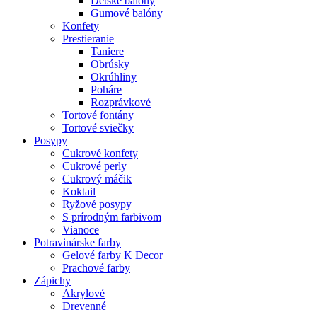
Detské balóny
Gumové balóny
Konfety
Prestieranie
Taniere
Obrúsky
Okrúhliny
Poháre
Rozprávkové
Tortové fontány
Tortové sviečky
Posypy
Cukrové konfety
Cukrové perly
Cukrový máčik
Koktail
Ryžové posypy
S prírodným farbivom
Vianoce
Potravinárske farby
Gelové farby K Decor
Prachové farby
Zápichy
Akrylové
Drevenné