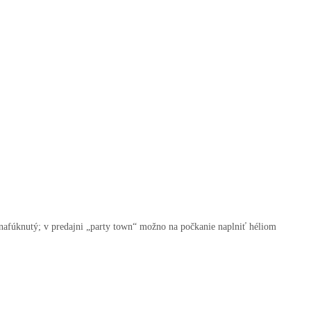
enafúknutý; v predajni „party town“ možno na počkanie naplniť héliom