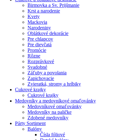
Birmovka a Sv. Prijímanie
Krst a narodenie
Kvety
Mackovia
Narodeniny
Oblátkové dekorácie
Pre chlapcov
Pre dievčatá
Promócie
Rôzne
Rozprávkové
Svadobné
Záľuby a povolania
Zapichovacie
Zvieratká, stromy a hríbiky
Cukrové krajky
Cukrové krajky
Medovníky a medovníkové omaľovánky
Medovníkové omaľovánky
Medovníky na paličke
Zdobené medovníky
Párty Sortiment
Balóny
Čísla fóliové