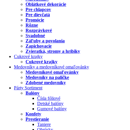
Oblátkové dekorácie
Pre chlapcov
Pre dievčatá
Promócie
Rôzne
Rozprávkové
Svadobné
Záľuby a povolania
Zapichovacie
Zvieratká, stromy a hríbiky
Cukrové krajky
Cukrové krajky
Medovníky a medovníkové omaľovánky
Medovníkové omaľovánky
Medovníky na paličke
Zdobené medovníky
Párty Sortiment
Balóny
Čísla fóliové
Detské balóny
Gumové balóny
Konfety
Prestieranie
Taniere
Obrúsky