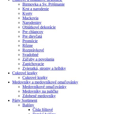
Birmovka a Sv. Prijímanie
Krst a narodenie
Kvety
Mackovia
Narodeniny
Oblátkové dekorácie
Pre chlapcov
Pre dievčatá
Promócie
Rôzne
Rozprávkové
Svadobné
Záľuby a povolania
Zapichovacie
Zvieratká, stromy a hríbiky
Cukrové krajky
Cukrové krajky
Medovníky a medovníkové omaľovánky
Medovníkové omaľovánky
Medovníky na paličke
Zdobené medovníky
Párty Sortiment
Balóny
Čísla fóliové