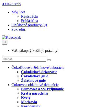
0904262855
Môj účet
Registrácia
Prihlásiť sa
Obľúbené produkty (0)
Pokladňa
0
Váš nákupný košík je prázdny!
Čokoládové a želatínové dekorácie
Čokoládové dekorácie
Čokoládové gule
Želatínové gule
Cukrové a oblátkové dekorácie
Birmovka a Sv. Prijímanie
Krst a narodenie
Kvety
Mackovia
Narodeniny