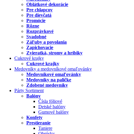
Oblátkové dekorácie
Pre chlapcov
Pre dievčatá
Promócie
Rôzne
Rozprávkové
Svadobné
Záľuby a povolania
Zapichovacie
Zvieratká, stromy a hríbiky
Cukrové krajky
Cukrové krajky
Medovníky a medovníkové omaľovánky
Medovníkové omaľovánky
Medovníky na paličke
Zdobené medovníky
Párty Sortiment
Balóny
Čísla fóliové
Detské balóny
Gumové balóny
Konfety
Prestieranie
Taniere
Obrúsky