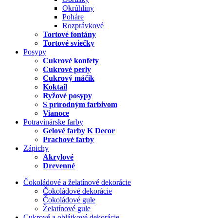
Okrúhliny
Poháre
Rozprávkové
Tortové fontány
Tortové sviečky
Posypy
Cukrové konfety
Cukrové perly
Cukrový máčik
Koktail
Ryžové posypy
S prírodným farbivom
Vianoce
Potravinárske farby
Gelové farby K Decor
Prachové farby
Zápichy
Akrylové
Drevenné
Čokoládové a želatínové dekorácie
Čokoládové dekorácie
Čokoládové gule
Želatínové gule
Cukrové a oblátkové dekorácie