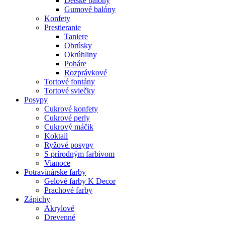
Detské balóny
Gumové balóny
Konfety
Prestieranie
Taniere
Obrúsky
Okrúhliny
Poháre
Rozprávkové
Tortové fontány
Tortové sviečky
Posypy
Cukrové konfety
Cukrové perly
Cukrový máčik
Koktail
Ryžové posypy
S prírodným farbivom
Vianoce
Potravinárske farby
Gelové farby K Decor
Prachové farby
Zápichy
Akrylové
Drevenné