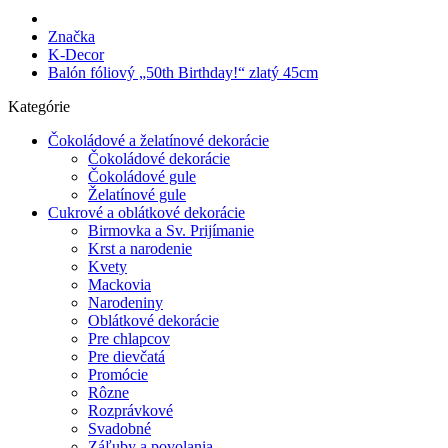
Značka
K-Decor
Balón fóliový „50th Birthday!“ zlatý 45cm
Kategórie
Čokoládové a želatínové dekorácie
Čokoládové dekorácie
Čokoládové gule
Želatínové gule
Cukrové a oblátkové dekorácie
Birmovka a Sv. Prijímanie
Krst a narodenie
Kvety
Mackovia
Narodeniny
Oblátkové dekorácie
Pre chlapcov
Pre dievčatá
Promócie
Rôzne
Rozprávkové
Svadobné
Záľuby a povolania