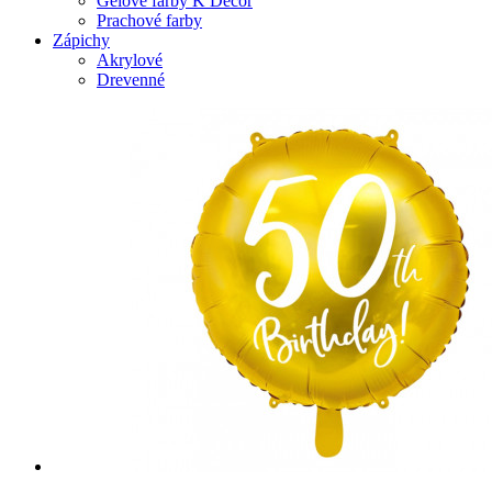
Gelové farby K Decor
Prachové farby
Zápichy
Akrylové
Drevenné