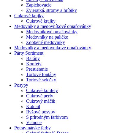
Zapichovacie
Zvieratká, stromy a hríbiky
Cukrové krajky
Cukrové krajky
Medovníky a medovníkové omaľovánky
Medovníkové omaľovánky
Medovníky na paličke
Zdobené medovníky
Medovníky a medovníkové omaľovánky
Párty Sortiment
Balóny
Konfety
Prestieranie
Tortové fontány
Tortové sviečky
Posypy
Cukrové konfety
Cukrové perly
Cukrový máčik
Koktail
Ryžové posypy
S prírodným farbivom
Vianoce
Potravinárske farby