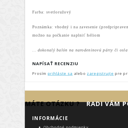
Farba: svetloružový
Poznámka: vhodný i na zavesenie (predpriprave
možno na počkanie naplniť héliom
… dokonalý balón na narodeninovú párty či osla
NAPÍSAŤ RECENZIU
Prosím
prihláste sa
alebo
zaregistrujte
pre pr
MÁTE OTÁZKU ?
RADI VÁM 
INFORMÁCIE
Obchodné podmienky