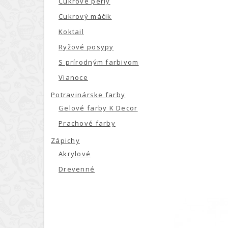
Cukrové perly
Cukrový máčik
Koktail
Ryžové posypy
S prírodným farbivom
Vianoce
Potravinárske farby
Gelové farby K Decor
Prachové farby
Zápichy
Akrylové
Drevenné