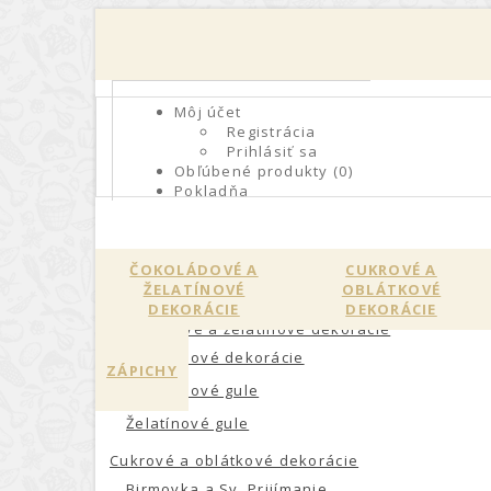
0904262855
Môj účet
Registrácia
Prihlásiť sa
Obľúbené produkty (0)
Pokladňa
KATEGÓRIE
ČOKOLÁDOVÉ A
CUKROVÉ A
ŽELATÍNOVÉ
OBLÁTKOVÉ
DEKORÁCIE
DEKORÁCIE
Čokoládové a želatínové dekorácie
Čokoládové dekorácie
ZÁPICHY
Čokoládové gule
Želatínové gule
Cukrové a oblátkové dekorácie
Birmovka a Sv. Prijímanie