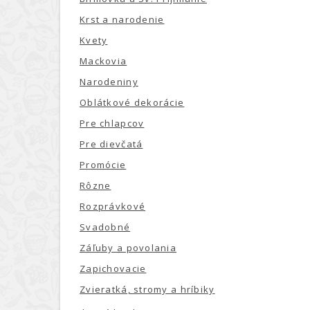
Krst a narodenie
Kvety
Mackovia
Narodeniny
Oblátkové dekorácie
Pre chlapcov
Pre dievčatá
Promócie
Rôzne
Rozprávkové
Svadobné
Záľuby a povolania
Zapichovacie
Zvieratká, stromy a hríbiky