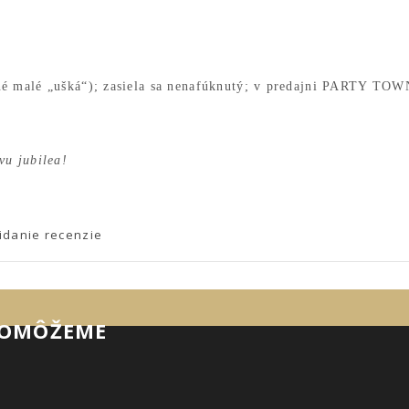
né malé „ušká“); zasiela sa nenafúknutý; v predajni PARTY TOW
vu jubilea!
idanie recenzie
POMÔŽEME