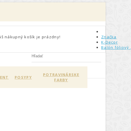
áš nákupný košík je prázdny!
Značka
K-Decor
Balón fóliový
POTRAVINÁRSKE
MENT
POSYPY
FARBY