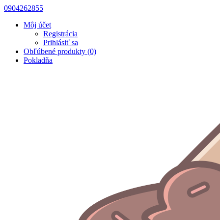
0904262855
Môj účet
Registrácia
Prihlásiť sa
Obľúbené produkty (0)
Pokladňa