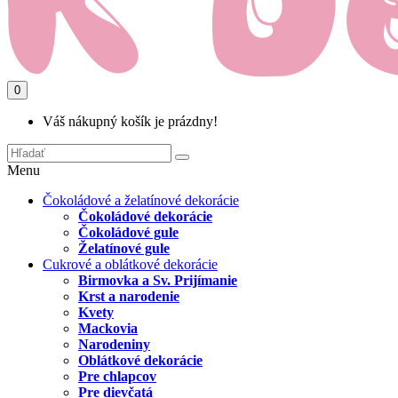
0
Váš nákupný košík je prázdny!
Menu
Čokoládové a želatínové dekorácie
Čokoládové dekorácie
Čokoládové gule
Želatínové gule
Cukrové a oblátkové dekorácie
Birmovka a Sv. Prijímanie
Krst a narodenie
Kvety
Mackovia
Narodeniny
Oblátkové dekorácie
Pre chlapcov
Pre dievčatá