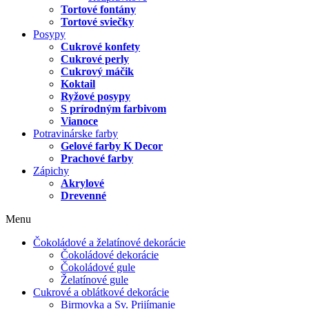
Tortové fontány
Tortové sviečky
Posypy
Cukrové konfety
Cukrové perly
Cukrový máčik
Koktail
Ryžové posypy
S prírodným farbivom
Vianoce
Potravinárske farby
Gelové farby K Decor
Prachové farby
Zápichy
Akrylové
Drevenné
Menu
Čokoládové a želatínové dekorácie
Čokoládové dekorácie
Čokoládové gule
Želatínové gule
Cukrové a oblátkové dekorácie
Birmovka a Sv. Prijímanie