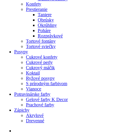
Konfety
Prestieranie
Taniere
Obrúsky
Okrúhliny
Poháre
Rozprávkové
Tortové fontány
Tortové sviečky
Posypy
Cukrové konfety
Cukrové perly
Cukrový máčik
Koktail
Ryžové posypy
S prírodným farbivom
Vianoce
Potravinárske farby
Gelové farby K Decor
Prachové farby
Zápichy
Akrylové
Drevenné