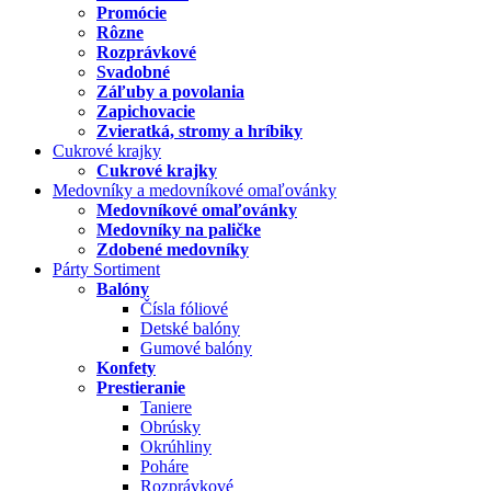
Promócie
Rôzne
Rozprávkové
Svadobné
Záľuby a povolania
Zapichovacie
Zvieratká, stromy a hríbiky
Cukrové krajky
Cukrové krajky
Medovníky a medovníkové omaľovánky
Medovníkové omaľovánky
Medovníky na paličke
Zdobené medovníky
Párty Sortiment
Balóny
Čísla fóliové
Detské balóny
Gumové balóny
Konfety
Prestieranie
Taniere
Obrúsky
Okrúhliny
Poháre
Rozprávkové