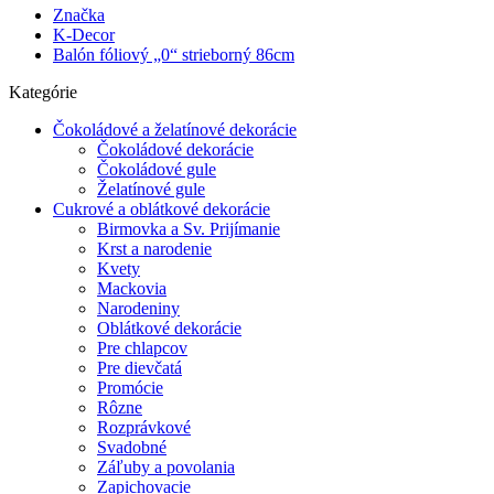
Značka
K-Decor
Balón fóliový „0“ strieborný 86cm
Kategórie
Čokoládové a želatínové dekorácie
Čokoládové dekorácie
Čokoládové gule
Želatínové gule
Cukrové a oblátkové dekorácie
Birmovka a Sv. Prijímanie
Krst a narodenie
Kvety
Mackovia
Narodeniny
Oblátkové dekorácie
Pre chlapcov
Pre dievčatá
Promócie
Rôzne
Rozprávkové
Svadobné
Záľuby a povolania
Zapichovacie