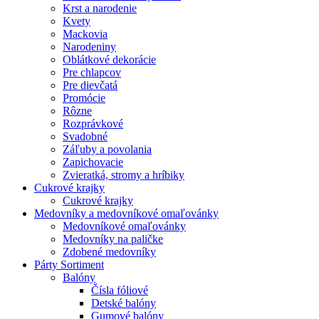
Krst a narodenie
Kvety
Mackovia
Narodeniny
Oblátkové dekorácie
Pre chlapcov
Pre dievčatá
Promócie
Rôzne
Rozprávkové
Svadobné
Záľuby a povolania
Zapichovacie
Zvieratká, stromy a hríbiky
Cukrové krajky
Cukrové krajky
Medovníky a medovníkové omaľovánky
Medovníkové omaľovánky
Medovníky na paličke
Zdobené medovníky
Párty Sortiment
Balóny
Čísla fóliové
Detské balóny
Gumové balóny