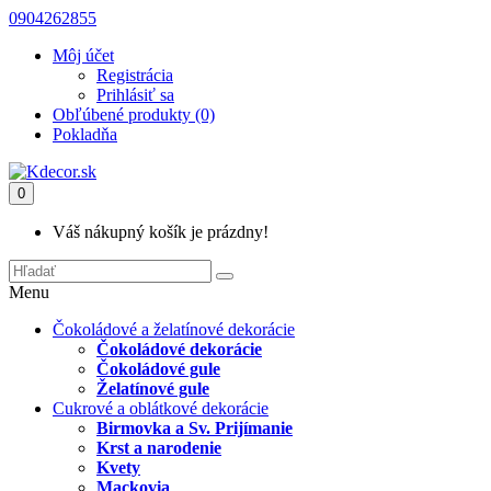
0904262855
Môj účet
Registrácia
Prihlásiť sa
Obľúbené produkty (0)
Pokladňa
0
Váš nákupný košík je prázdny!
Menu
Čokoládové a želatínové dekorácie
Čokoládové dekorácie
Čokoládové gule
Želatínové gule
Cukrové a oblátkové dekorácie
Birmovka a Sv. Prijímanie
Krst a narodenie
Kvety
Mackovia