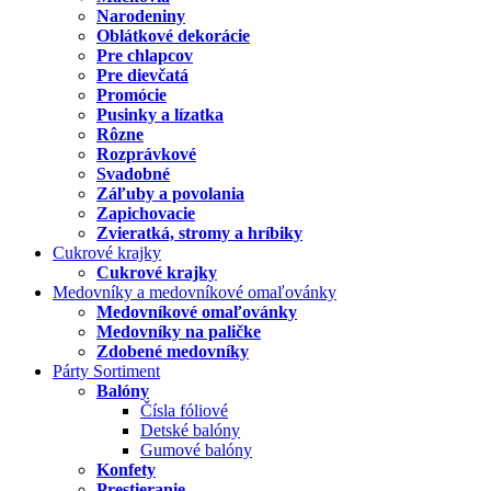
Narodeniny
Oblátkové dekorácie
Pre chlapcov
Pre dievčatá
Promócie
Pusinky a lízatka
Rôzne
Rozprávkové
Svadobné
Záľuby a povolania
Zapichovacie
Zvieratká, stromy a hríbiky
Cukrové krajky
Cukrové krajky
Medovníky a medovníkové omaľovánky
Medovníkové omaľovánky
Medovníky na paličke
Zdobené medovníky
Párty Sortiment
Balóny
Čísla fóliové
Detské balóny
Gumové balóny
Konfety
Prestieranie