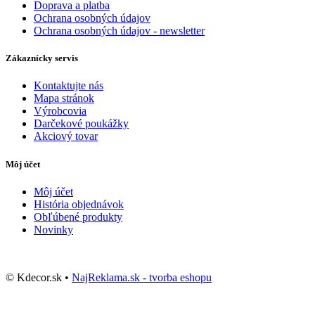
Doprava a platba
Ochrana osobných údajov
Ochrana osobných údajov - newsletter
Zákaznícky servis
Kontaktujte nás
Mapa stránok
Výrobcovia
Darčekové poukážky
Akciový tovar
Môj účet
Môj účet
História objednávok
Obľúbené produkty
Novinky
© Kdecor.sk •
NajReklama.sk - tvorba eshopu