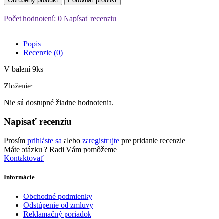
Obľúbený produkt
Porovnať produkt
Počet hodnotení: 0
Napísať recenziu
Popis
Recenzie (0)
V balení 9ks
Zloženie:
Nie sú dostupné žiadne hodnotenia.
Napísať recenziu
Prosím
prihláste sa
alebo
zaregistrujte
pre pridanie recenzie
Máte otázku ?
Radi Vám pomôžeme
Kontaktovať
Informácie
Obchodné podmienky
Odstúpenie od zmluvy
Reklamačný poriadok