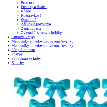
Promócie
Pusinky a lízatka
Rôzne
Rozprávkové
Svadobné
Záľuby a povolania
Zapichovacie
Zvieratká, stromy a hríbiky
Cukrové krajky
Medovníky a medovníkové omaľovánky
Medovníky a medovníkové omaľovánky
Párty Sortiment
Posypy
Potravinárske farby
Zápichy