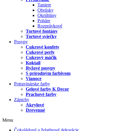
Taniere
Obrúsky
Okrúhliny
Poháre
Rozprávkové
Tortové fontány
Tortové sviečky
Posypy
Cukrové konfety
Cukrové perly
Cukrový máčik
Koktail
Ryžové posypy
S prírodným farbivom
Vianoce
Potravinárske farby
Gelové farby K Decor
Prachové farby
Zápichy
Akrylové
Drevenné
Menu
Čokoládové a želatínové dekorácie