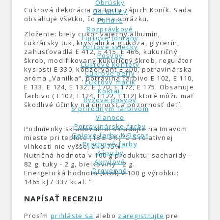
Obrúsky
Cukrová dekorácia na tortu zápich Koník. Sada
Okrúhliny
obsahuje všetko, čo je na obrázku.
Poháre
Rozprávkové
Zloženie: biely cukor vaječný albumín,
Tortové fontány
cukrársky tuk, kryštalická glukóza, glycerín,
Tortové sviečky
zahusťovadlá E 412, E 415, E 466, kukuričný
Posypy
škrob, modifikovaný kukuričný škrob, regulátor
Cukrové konfety
kyslosti E 330, konzervant E 200, potravinárska
Cukrové perly
aróma „Vanilka“, potravina farbivo Е 102, Е 110,
Cukrový máčik
Е 133, Е 124, Е 132, Е 170, Е 172, Е 175. Obsahuje
Koktail
farbivo ( Е102, Е124, Е172, Е132) ktoré môžu mať
Ryžové posypy
škodlivé účinky na činnosť a pozornosť detí.
S prírodným farbivom
Vianoce
Potravinárske farby
Podmienky skladovania: skladujte na tmavom
Gelové farby K Decor
mieste pri teplote (18 ± 3%) ⁰С a relatívnej
Prachové farby
vlhkosti nie vyššej ako 75%.
Zápichy
Nutričná hodnota v 100 g produktu: sacharidy -
Akrylové
82 g, tuky - 2 g, bielkoviny - 2 g.
Drevenné
Energetická hodnota (kcal) v 100 g výrobku:
1465 kJ / 337 kcal. "
NAPÍSAŤ RECENZIU
Prosím
prihláste sa
alebo
zaregistrujte
pre