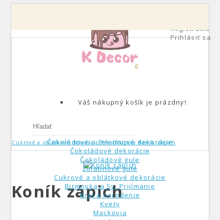
Môj účet
Registrácia
Prihlásiť sa
0
Váš nákupný košík je prázdny!
Čokoládové a želatínové dekorácie
Cukrové a oblátkové dekorácie
Pre chlapcov
Koník zápich
Čokoládové dekorácie
Čokoládové gule
Želatínové gule
Cukrové a oblátkové dekorácie
Koník zápich
Birmovka a Sv. Prijímanie
Krst a narodenie
Kvety
Mackovia