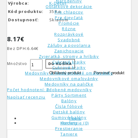
Narodeniny
Výrobca:
K-Decor
Oblátkové dekorácie
Kód produktu:
358.a
Pre chlapcov
Pre dievčatá
Dostupnosť:
Skladom
Promócie
Rôzne
Rozprávkové
8.17€
Svadobné
Záľuby a povolania
Bez DPH:
6.64€
Zapichovacie
Zvieratká, stromy a hríbiky
Cukrové krajky
Množstvo
DO KOŠÍKA
Cukrové krajky
Medovníky a medovníkové omaľovánky
Obľúbený produkt
Porovnať produkt
Medovníkové omaľovánky
Medovníky na paličke
Zdobené medovníky
Počet hodnotení: 0
Párty Sortiment
Napísať recenziu
Balóny
Čísla fóliové
Detské balóny
Gumové balóny
Popis
Konfety
Recenzie (0)
Prestieranie
Taniere