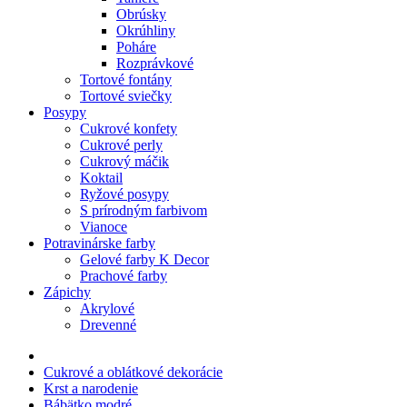
Obrúsky
Okrúhliny
Poháre
Rozprávkové
Tortové fontány
Tortové sviečky
Posypy
Cukrové konfety
Cukrové perly
Cukrový máčik
Koktail
Ryžové posypy
S prírodným farbivom
Vianoce
Potravinárske farby
Gelové farby K Decor
Prachové farby
Zápichy
Akrylové
Drevenné
Cukrové a oblátkové dekorácie
Krst a narodenie
Bábätko modré