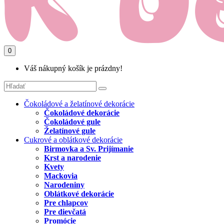
0
Váš nákupný košík je prázdny!
Čokoládové a želatínové dekorácie
Čokoládové dekorácie
Čokoládové gule
Želatínové gule
Cukrové a oblátkové dekorácie
Birmovka a Sv. Prijímanie
Krst a narodenie
Kvety
Mackovia
Narodeniny
Oblátkové dekorácie
Pre chlapcov
Pre dievčatá
Promócie