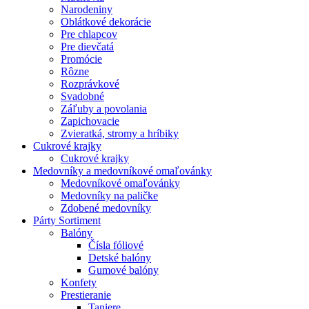
Narodeniny
Oblátkové dekorácie
Pre chlapcov
Pre dievčatá
Promócie
Rôzne
Rozprávkové
Svadobné
Záľuby a povolania
Zapichovacie
Zvieratká, stromy a hríbiky
Cukrové krajky
Cukrové krajky
Medovníky a medovníkové omaľovánky
Medovníkové omaľovánky
Medovníky na paličke
Zdobené medovníky
Párty Sortiment
Balóny
Čísla fóliové
Detské balóny
Gumové balóny
Konfety
Prestieranie
Taniere