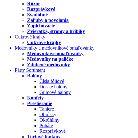
Rôzne
Rozprávkové
Svadobné
Záľuby a povolania
Zapichovacie
Zvieratká, stromy a hríbiky
Cukrové krajky
Cukrové krajky
Medovníky a medovníkové omaľovánky
Medovníkové omaľovánky
Medovníky na paličke
Zdobené medovníky
Párty Sortiment
Balóny
Čísla fóliové
Detské balóny
Gumové balóny
Konfety
Prestieranie
Taniere
Obrúsky
Okrúhliny
Poháre
Rozprávkové
Tortové fontány