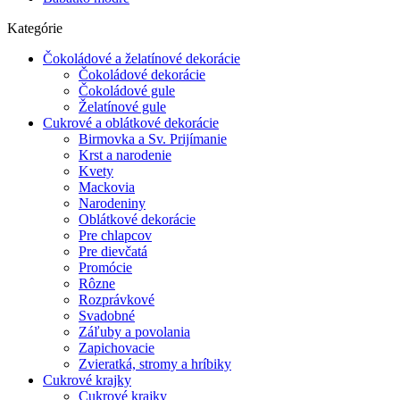
Kategórie
Čokoládové a želatínové dekorácie
Čokoládové dekorácie
Čokoládové gule
Želatínové gule
Cukrové a oblátkové dekorácie
Birmovka a Sv. Prijímanie
Krst a narodenie
Kvety
Mackovia
Narodeniny
Oblátkové dekorácie
Pre chlapcov
Pre dievčatá
Promócie
Rôzne
Rozprávkové
Svadobné
Záľuby a povolania
Zapichovacie
Zvieratká, stromy a hríbiky
Cukrové krajky
Cukrové krajky