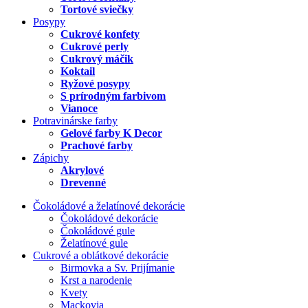
Tortové sviečky
Posypy
Cukrové konfety
Cukrové perly
Cukrový máčik
Koktail
Ryžové posypy
S prírodným farbivom
Vianoce
Potravinárske farby
Gelové farby K Decor
Prachové farby
Zápichy
Akrylové
Drevenné
Čokoládové a želatínové dekorácie
Čokoládové dekorácie
Čokoládové gule
Želatínové gule
Cukrové a oblátkové dekorácie
Birmovka a Sv. Prijímanie
Krst a narodenie
Kvety
Mackovia