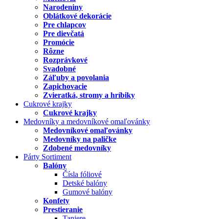
Narodeniny
Oblátkové dekorácie
Pre chlapcov
Pre dievčatá
Promócie
Rôzne
Rozprávkové
Svadobné
Záľuby a povolania
Zapichovacie
Zvieratká, stromy a hríbiky
Cukrové krajky
Cukrové krajky
Medovníky a medovníkové omaľovánky
Medovníkové omaľovánky
Medovníky na paličke
Zdobené medovníky
Párty Sortiment
Balóny
Čísla fóliové
Detské balóny
Gumové balóny
Konfety
Prestieranie
Taniere