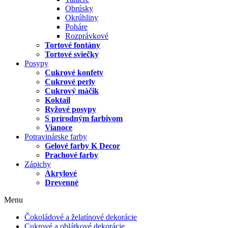
Obrúsky
Okrúhliny
Poháre
Rozprávkové
Tortové fontány
Tortové sviečky
Posypy
Cukrové konfety
Cukrové perly
Cukrový máčik
Koktail
Ryžové posypy
S prírodným farbivom
Vianoce
Potravinárske farby
Gelové farby K Decor
Prachové farby
Zápichy
Akrylové
Drevenné
Menu
Čokoládové a želatínové dekorácie
Cukrové a oblátkové dekorácie