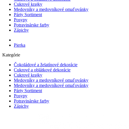
Cukrové krajky
Medovníky a medovníkové omaľovánky
Párty Sortiment
Posypy
Potravinárske farby
Zápichy
Pierka
Kategórie
Čokoládové a želatínové dekorácie
Cukrové a oblátkové dekorácie
Cukrové krajky
Medovníky a medovníkové omaľovánky
Medovníky a medovníkové omaľovánky
Párty Sortiment
Posypy
Potravinárske farby
Zápichy