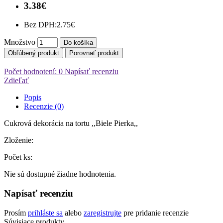
3.38€
Bez DPH:
2.75€
Množstvo
Do košíka
Obľúbený produkt
Porovnať produkt
Počet hodnotení: 0
Napísať recenziu
Zdieľať
Popis
Recenzie (0)
Cukrová dekorácia na tortu ,,Biele Pierka,,
Zloženie:
Počet ks:
Nie sú dostupné žiadne hodnotenia.
Napísať recenziu
Prosím
prihláste sa
alebo
zaregistrujte
pre pridanie recenzie
Súvisiace produkty