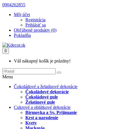
0904262855
Môj účet
Registrácia
Prihlásiť sa
Obľúbené produkty (0)
Pokladňa
0
Váš nákupný košík je prázdny!
Menu
Čokoládové a želatínové dekorácie
Čokoládové dekorácie
Čokoládové gule
Želatínové gule
Cukrové a oblátkové dekorácie
Birmovka a Sv. Prijímanie
Krst a narodenie
Kvety
Mackovia