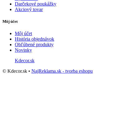
Darčekové poukážky
Akciový tovar
Môj účet
Môj účet
História objednávok
Obľúbené produkty
Novinky
Kdecor.sk
© Kdecor.sk •
NajReklama.sk - tvorba eshopu