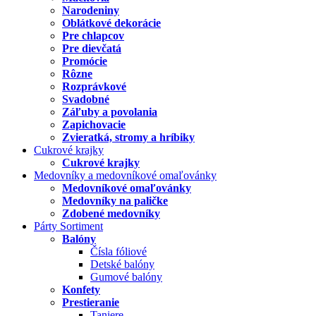
Narodeniny
Oblátkové dekorácie
Pre chlapcov
Pre dievčatá
Promócie
Rôzne
Rozprávkové
Svadobné
Záľuby a povolania
Zapichovacie
Zvieratká, stromy a hríbiky
Cukrové krajky
Cukrové krajky
Medovníky a medovníkové omaľovánky
Medovníkové omaľovánky
Medovníky na paličke
Zdobené medovníky
Párty Sortiment
Balóny
Čísla fóliové
Detské balóny
Gumové balóny
Konfety
Prestieranie
Taniere