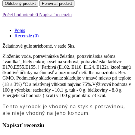
Obľúbený produkt
Porovnať produkt
Počet hodnotení: 0
Napísať recenziu
Popis
Recenzie (0)
Želatínové gule strieborné, v sade 5ks.
Zloženie: voda, potravinárska želatína, potravinárska aróma
"vanilka", biely cukor, kyselina sorbová, potravinárske farbivo:
E170,E555,E155. !"Farbivá (Е102, Е110, Е124, Е122), ktoré majú
škodlivé účinky na činnosť a pozornosť detí. Iba na ozdobu. Bez
GMO. Podmienky skladovania: skladujte v tmavé miesto pri teplote
(18 ± 3%) ⁰С a relatívnej vlhkosti najviac 75%.Výživová hodnota v
100 g výrobku: sacharidy - 10,1 g, tuk - 0 g, bielkoviny - 8,8 g.
Energetická hodnota ( kcal) v 100 g produktu: 73 kcal.
Tento výrobok je vhodný na styk s potravinou,
ale nieje vhodný na jeho konzum.
Napísať recenziu