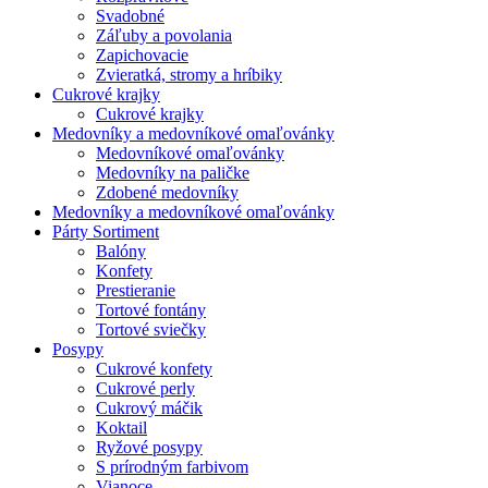
Svadobné
Záľuby a povolania
Zapichovacie
Zvieratká, stromy a hríbiky
Cukrové krajky
Cukrové krajky
Medovníky a medovníkové omaľovánky
Medovníkové omaľovánky
Medovníky na paličke
Zdobené medovníky
Medovníky a medovníkové omaľovánky
Párty Sortiment
Balóny
Konfety
Prestieranie
Tortové fontány
Tortové sviečky
Posypy
Cukrové konfety
Cukrové perly
Cukrový máčik
Koktail
Ryžové posypy
S prírodným farbivom
Vianoce