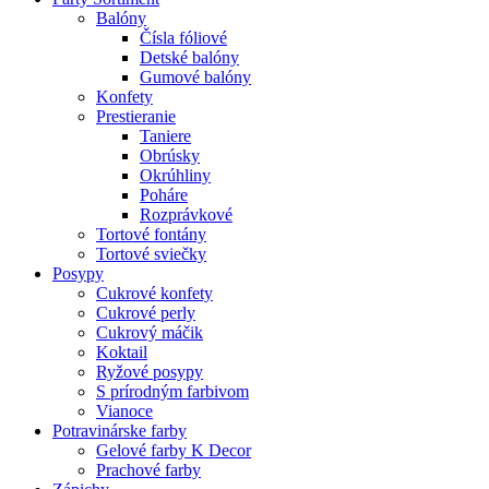
Balóny
Čísla fóliové
Detské balóny
Gumové balóny
Konfety
Prestieranie
Taniere
Obrúsky
Okrúhliny
Poháre
Rozprávkové
Tortové fontány
Tortové sviečky
Posypy
Cukrové konfety
Cukrové perly
Cukrový máčik
Koktail
Ryžové posypy
S prírodným farbivom
Vianoce
Potravinárske farby
Gelové farby K Decor
Prachové farby