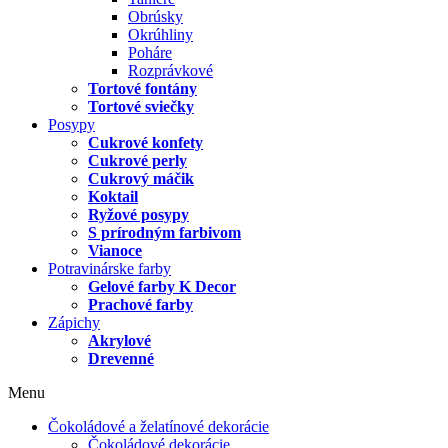
Obrúsky
Okrúhliny
Poháre
Rozprávkové
Tortové fontány
Tortové sviečky
Posypy
Cukrové konfety
Cukrové perly
Cukrový máčik
Koktail
Ryžové posypy
S prírodným farbivom
Vianoce
Potravinárske farby
Gelové farby K Decor
Prachové farby
Zápichy
Akrylové
Drevenné
Menu
Čokoládové a želatínové dekorácie
Čokoládové dekorácie