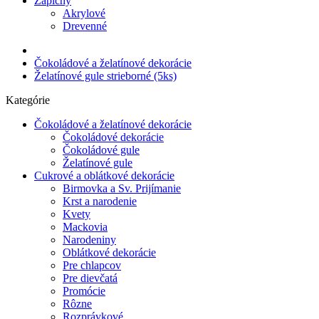
Zápichy
Akrylové
Drevenné
Čokoládové a želatínové dekorácie
Želatínové gule strieborné (5ks)
Kategórie
Čokoládové a želatínové dekorácie
Čokoládové dekorácie
Čokoládové gule
Želatínové gule
Cukrové a oblátkové dekorácie
Birmovka a Sv. Prijímanie
Krst a narodenie
Kvety
Mackovia
Narodeniny
Oblátkové dekorácie
Pre chlapcov
Pre dievčatá
Promócie
Rôzne
Rozprávkové