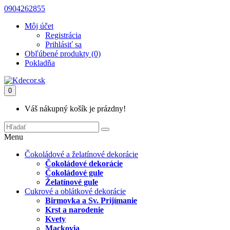
0904262855
Môj účet
Registrácia
Prihlásiť sa
Obľúbené produkty (0)
Pokladňa
0
Váš nákupný košík je prázdny!
Menu
Čokoládové a želatínové dekorácie
Čokoládové dekorácie
Čokoládové gule
Želatínové gule
Cukrové a oblátkové dekorácie
Birmovka a Sv. Prijímanie
Krst a narodenie
Kvety
Mackovia