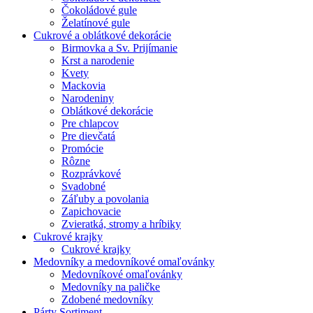
Čokoládové gule
Želatínové gule
Cukrové a oblátkové dekorácie
Birmovka a Sv. Prijímanie
Krst a narodenie
Kvety
Mackovia
Narodeniny
Oblátkové dekorácie
Pre chlapcov
Pre dievčatá
Promócie
Rôzne
Rozprávkové
Svadobné
Záľuby a povolania
Zapichovacie
Zvieratká, stromy a hríbiky
Cukrové krajky
Cukrové krajky
Medovníky a medovníkové omaľovánky
Medovníkové omaľovánky
Medovníky na paličke
Zdobené medovníky
Párty Sortiment