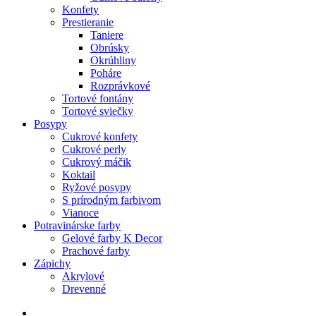
Konfety
Prestieranie
Taniere
Obrúsky
Okrúhliny
Poháre
Rozprávkové
Tortové fontány
Tortové sviečky
Posypy
Cukrové konfety
Cukrové perly
Cukrový máčik
Koktail
Ryžové posypy
S prírodným farbivom
Vianoce
Potravinárske farby
Gelové farby K Decor
Prachové farby
Zápichy
Akrylové
Drevenné