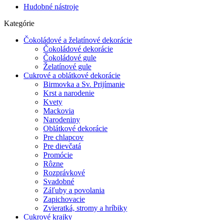
Hudobné nástroje
Kategórie
Čokoládové a želatínové dekorácie
Čokoládové dekorácie
Čokoládové gule
Želatínové gule
Cukrové a oblátkové dekorácie
Birmovka a Sv. Prijímanie
Krst a narodenie
Kvety
Mackovia
Narodeniny
Oblátkové dekorácie
Pre chlapcov
Pre dievčatá
Promócie
Rôzne
Rozprávkové
Svadobné
Záľuby a povolania
Zapichovacie
Zvieratká, stromy a hríbiky
Cukrové krajky