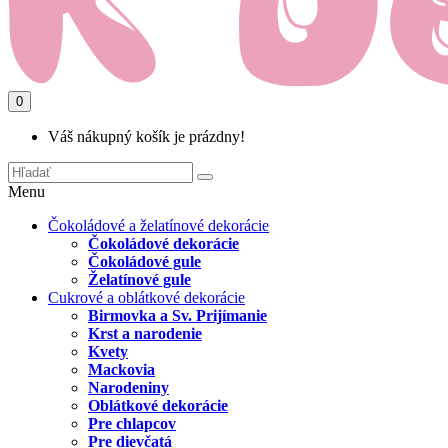
0
Váš nákupný košík je prázdny!
Menu
Čokoládové a želatínové dekorácie
Čokoládové dekorácie
Čokoládové gule
Želatínové gule
Cukrové a oblátkové dekorácie
Birmovka a Sv. Prijímanie
Krst a narodenie
Kvety
Mackovia
Narodeniny
Oblátkové dekorácie
Pre chlapcov
Pre dievčatá