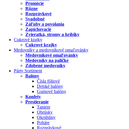
Promócie
Rôzne
Rozprávkové
Svadobné
Záľuby a povolania
Zapichovacie
Zvieratká, stromy a hríbiky
Cukrové krajky
Cukrové krajky
Medovníky a medovníkové omaľovánky
Medovníkové omaľovánky
Medovníky na paličke
Zdobené medovníky
Párty Sortiment
Balóny
Čísla fóliové
Detské balóny
Gumové balóny
Konfety
Prestieranie
Taniere
Obrúsky
Okrúhliny
Poháre
Rozprávkové