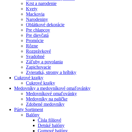
Krst a narodenie
Kvety
Mackovia
Narodeniny
Oblátkové dekorácie
Pre chlapcov
Pre dievčatá
Promócie
Rôzne
Rozprávkové
Svadobné
Záľuby a povolania
Zapichovacie
Zvieratká, stromy a hríbiky
Cukrové krajky
Cukrové krajky
Medovníky a medovníkové omaľovánky
Medovníkové omaľovánky
Medovníky na paličke
Zdobené medovníky
Párty Sortiment
Balóny
Čísla fóliové
Detské balóny
Gumové balóny