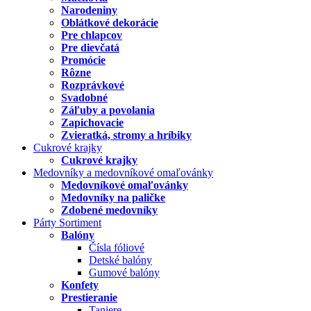
Narodeniny
Oblátkové dekorácie
Pre chlapcov
Pre dievčatá
Promócie
Rôzne
Rozprávkové
Svadobné
Záľuby a povolania
Zapichovacie
Zvieratká, stromy a hríbiky
Cukrové krajky
Cukrové krajky
Medovníky a medovníkové omaľovánky
Medovníkové omaľovánky
Medovníky na paličke
Zdobené medovníky
Párty Sortiment
Balóny
Čísla fóliové
Detské balóny
Gumové balóny
Konfety
Prestieranie
Taniere