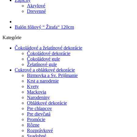
Zápichy
Akrylové
Drevenné
Balón fóliový “ Žirafa“ 120cm
Kategórie
Čokoládové a želatínové dekorácie
Čokoládové dekorácie
Čokoládové gule
Želatínové gule
Cukrové a oblátkové dekorácie
Birmovka a Sv. Prijímanie
Krst a narodenie
Kvety
Mackovia
Narodeniny
Oblátkové dekorácie
Pre chlapcov
Pre dievčatá
Promócie
Rôzne
Rozprávkové
Svadobné