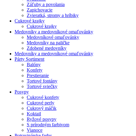
Záľuby a povolania
Zapichovacie
Zvieratká, stromy a hríbiky
Cukrové krajky
Cukrové krajky
Medovníky a medovníkové omaľovánky
Medovníkové omaľovánky
Medovníky na paličke
Zdobené medovníky
Medovníky a medovníkové omaľovánky
Párty Sortiment
Balóny
Konfety
Prestieranie
Tortové fontány
Tortové sviečky
Posypy
Cukrové konfety
Cukrové perly
Cukrový máčik
Koktail
Ryžové posypy
S prírodným farbivom
Vianoce
Potravinárske farby