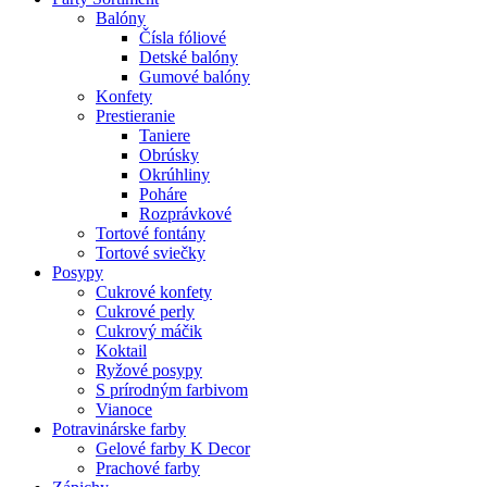
Balóny
Čísla fóliové
Detské balóny
Gumové balóny
Konfety
Prestieranie
Taniere
Obrúsky
Okrúhliny
Poháre
Rozprávkové
Tortové fontány
Tortové sviečky
Posypy
Cukrové konfety
Cukrové perly
Cukrový máčik
Koktail
Ryžové posypy
S prírodným farbivom
Vianoce
Potravinárske farby
Gelové farby K Decor
Prachové farby