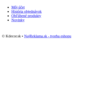
Môj účet
História objednávok
Obľúbené produkty
Novinky
© Kdecor.sk •
NajReklama.sk - tvorba eshopu