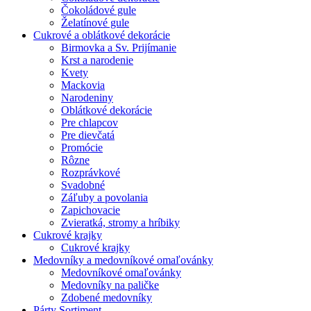
Čokoládové gule
Želatínové gule
Cukrové a oblátkové dekorácie
Birmovka a Sv. Prijímanie
Krst a narodenie
Kvety
Mackovia
Narodeniny
Oblátkové dekorácie
Pre chlapcov
Pre dievčatá
Promócie
Rôzne
Rozprávkové
Svadobné
Záľuby a povolania
Zapichovacie
Zvieratká, stromy a hríbiky
Cukrové krajky
Cukrové krajky
Medovníky a medovníkové omaľovánky
Medovníkové omaľovánky
Medovníky na paličke
Zdobené medovníky
Párty Sortiment