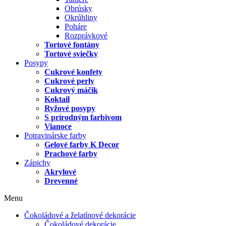
Obrúsky
Okrúhliny
Poháre
Rozprávkové
Tortové fontány
Tortové sviečky
Posypy
Cukrové konfety
Cukrové perly
Cukrový máčik
Koktail
Ryžové posypy
S prírodným farbivom
Vianoce
Potravinárske farby
Gelové farby K Decor
Prachové farby
Zápichy
Akrylové
Drevenné
Menu
Čokoládové a želatínové dekorácie
Čokoládové dekorácie