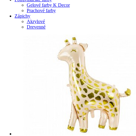
Gelové farby K Decor
Prachové farby
Zápichy
Akrylové
Drevenné