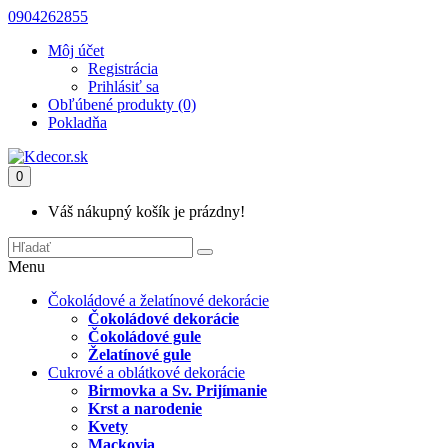
0904262855
Môj účet
Registrácia
Prihlásiť sa
Obľúbené produkty (0)
Pokladňa
0
Váš nákupný košík je prázdny!
Menu
Čokoládové a želatínové dekorácie
Čokoládové dekorácie
Čokoládové gule
Želatínové gule
Cukrové a oblátkové dekorácie
Birmovka a Sv. Prijímanie
Krst a narodenie
Kvety
Mackovia