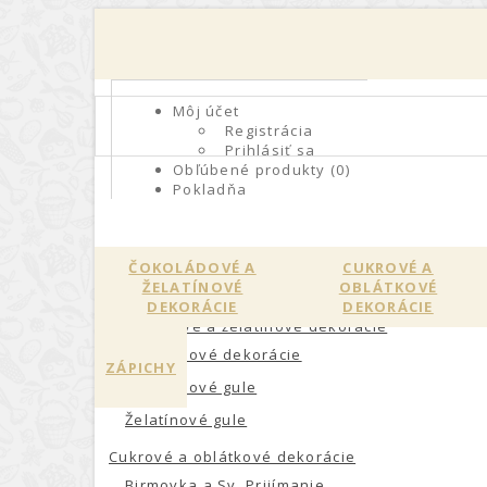
0904262855
Môj účet
Registrácia
Prihlásiť sa
Obľúbené produkty (0)
Pokladňa
KATEGÓRIE
ČOKOLÁDOVÉ A
CUKROVÉ A
ŽELATÍNOVÉ
OBLÁTKOVÉ
DEKORÁCIE
DEKORÁCIE
Čokoládové a želatínové dekorácie
Čokoládové dekorácie
ZÁPICHY
Čokoládové gule
Želatínové gule
Cukrové a oblátkové dekorácie
Birmovka a Sv. Prijímanie