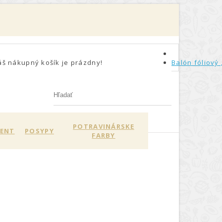
áš nákupný košík je prázdny!
Balón fóliový
POTRAVINÁRSKE
MENT
POSYPY
FARBY