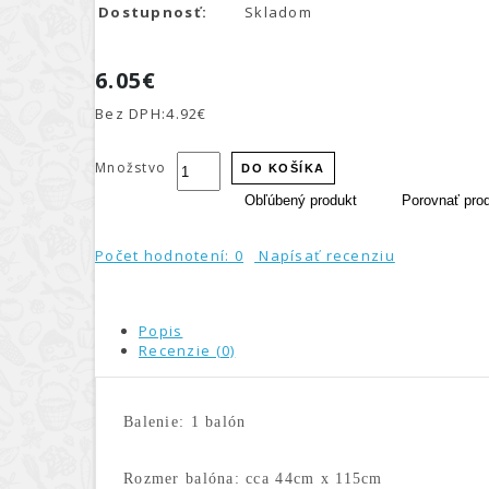
Dostupnosť:
Skladom
6.05€
Bez DPH:
4.92€
Množstvo
DO KOŠÍKA
Obľúbený produkt
Porovnať pro
Počet hodnotení: 0
Napísať recenziu
Popis
Recenzie (0)
Balenie: 1 balón
Rozmer balóna: cca 44cm x 115cm