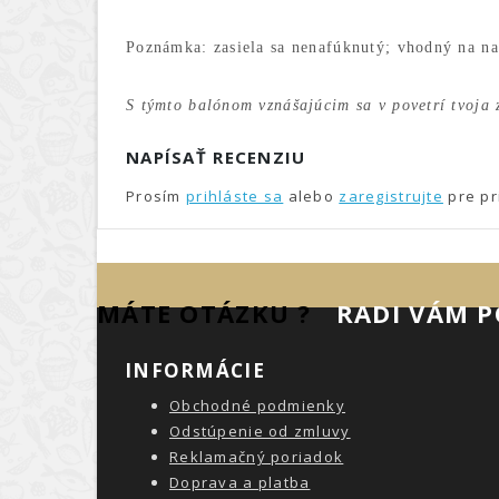
Poznámka: zasiela sa nenafúknutý; vhodný na na
S týmto balónom vznášajúcim sa v povetrí tvoja 
NAPÍSAŤ RECENZIU
Prosím
prihláste sa
alebo
zaregistrujte
pre pr
MÁTE OTÁZKU ?
RADI VÁM 
INFORMÁCIE
Obchodné podmienky
Odstúpenie od zmluvy
Reklamačný poriadok
Doprava a platba