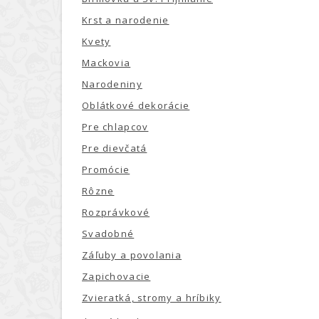
Krst a narodenie
Kvety
Mackovia
Narodeniny
Oblátkové dekorácie
Pre chlapcov
Pre dievčatá
Promócie
Rôzne
Rozprávkové
Svadobné
Záľuby a povolania
Zapichovacie
Zvieratká, stromy a hríbiky