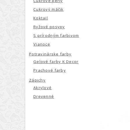
Cukrové perly
Cukrový máčik
Koktail
Ryžové posypy
S prírodným farbivom
Vianoce
Potravinárske farby
Gelové farby K Decor
Prachové farby
Zápichy
Akrylové
Drevenné