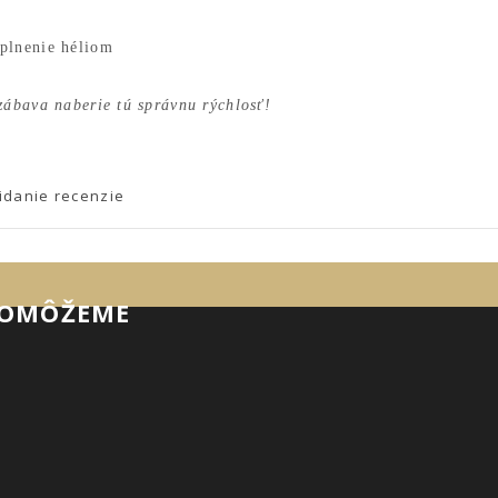
plnenie héliom
zábava naberie tú správnu rýchlosť!
idanie recenzie
POMÔŽEME