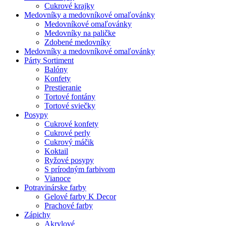
Cukrové krajky
Medovníky a medovníkové omaľovánky
Medovníkové omaľovánky
Medovníky na paličke
Zdobené medovníky
Medovníky a medovníkové omaľovánky
Párty Sortiment
Balóny
Konfety
Prestieranie
Tortové fontány
Tortové sviečky
Posypy
Cukrové konfety
Cukrové perly
Cukrový máčik
Koktail
Ryžové posypy
S prírodným farbivom
Vianoce
Potravinárske farby
Gelové farby K Decor
Prachové farby
Zápichy
Akrylové