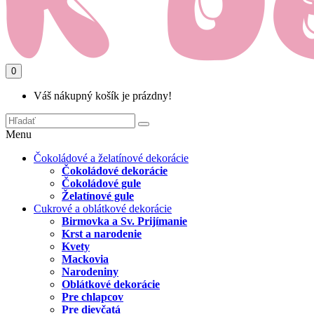
0
Váš nákupný košík je prázdny!
Menu
Čokoládové a želatínové dekorácie
Čokoládové dekorácie
Čokoládové gule
Želatínové gule
Cukrové a oblátkové dekorácie
Birmovka a Sv. Prijímanie
Krst a narodenie
Kvety
Mackovia
Narodeniny
Oblátkové dekorácie
Pre chlapcov
Pre dievčatá