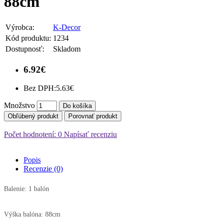
88cm
Výrobca:
K-Decor
Kód produktu:
1234
Dostupnosť:
Skladom
6.92€
Bez DPH:
5.63€
Množstvo
Do košíka
Obľúbený produkt
Porovnať produkt
Počet hodnotení: 0
Napísať recenziu
Popis
Recenzie (0)
Balenie: 1 balón
Výška balóna: 88cm