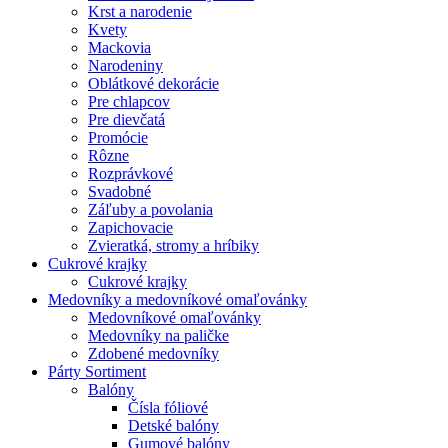
Krst a narodenie
Kvety
Mackovia
Narodeniny
Oblátkové dekorácie
Pre chlapcov
Pre dievčatá
Promócie
Rôzne
Rozprávkové
Svadobné
Záľuby a povolania
Zapichovacie
Zvieratká, stromy a hríbiky
Cukrové krajky
Cukrové krajky
Medovníky a medovníkové omaľovánky
Medovníkové omaľovánky
Medovníky na paličke
Zdobené medovníky
Párty Sortiment
Balóny
Čísla fóliové
Detské balóny
Gumové balóny