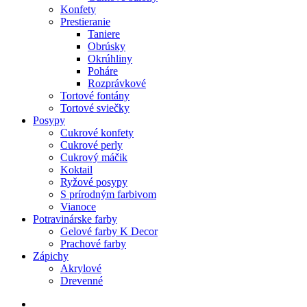
Konfety
Prestieranie
Taniere
Obrúsky
Okrúhliny
Poháre
Rozprávkové
Tortové fontány
Tortové sviečky
Posypy
Cukrové konfety
Cukrové perly
Cukrový máčik
Koktail
Ryžové posypy
S prírodným farbivom
Vianoce
Potravinárske farby
Gelové farby K Decor
Prachové farby
Zápichy
Akrylové
Drevenné