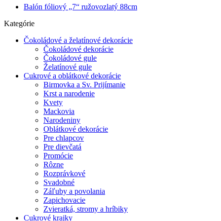
Balón fóliový „7“ ružovozlatý 88cm
Kategórie
Čokoládové a želatínové dekorácie
Čokoládové dekorácie
Čokoládové gule
Želatínové gule
Cukrové a oblátkové dekorácie
Birmovka a Sv. Prijímanie
Krst a narodenie
Kvety
Mackovia
Narodeniny
Oblátkové dekorácie
Pre chlapcov
Pre dievčatá
Promócie
Rôzne
Rozprávkové
Svadobné
Záľuby a povolania
Zapichovacie
Zvieratká, stromy a hríbiky
Cukrové krajky