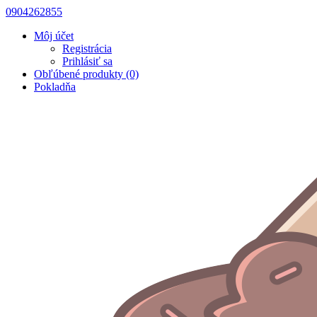
0904262855
Môj účet
Registrácia
Prihlásiť sa
Obľúbené produkty (0)
Pokladňa