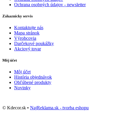
Ochrana osobných údajov - newsletter
Zákaznícky servis
Kontaktujte nás
Mapa stránok
Výrobcovia
Darčekové poukážky
Akciový tovar
Môj účet
Môj účet
História objednávok
Obľúbené produkty
Novinky
© Kdecor.sk •
NajReklama.sk - tvorba eshopu