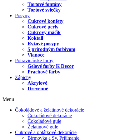
Tortové fontány
Tortové sviečky
Posypy
Cukrové konfety
Cukrové perly
Cukrový máčik
Koktail
Ryžové posypy
S prírodným farbivom
Vianoce
Potravinárske farby
Gelové farby K Decor
Prachové farby
Zápichy
Akrylové
Drevenné
Menu
Čokoládové a želatínové dekorácie
Čokoládové dekorácie
Čokoládové gule
Želatínové gule
Cukrové a oblátkové dekorácie
Birmovka a Sv. Prijímanie