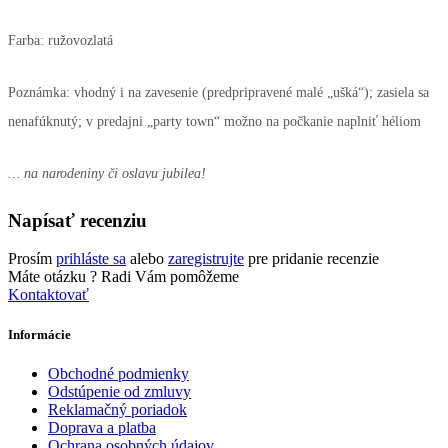
Farba: ružovozlatá
Poznámka: vhodný i na zavesenie (predpripravené malé „ušká“); zasiela sa
nenafúknutý; v predajni „party town“ možno na počkanie naplniť héliom
… na narodeniny či oslavu jubilea!
Napísať recenziu
Prosím
prihláste sa
alebo
zaregistrujte
pre pridanie recenzie
Máte otázku ?
Radi Vám pomôžeme
Kontaktovať
Informácie
Obchodné podmienky
Odstúpenie od zmluvy
Reklamačný poriadok
Doprava a platba
Ochrana osobných údajov