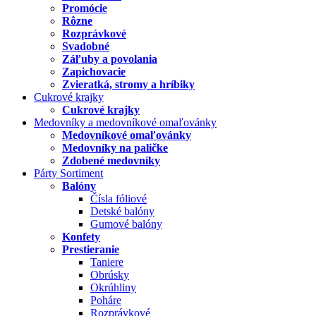
Promócie
Rôzne
Rozprávkové
Svadobné
Záľuby a povolania
Zapichovacie
Zvieratká, stromy a hríbiky
Cukrové krajky
Cukrové krajky
Medovníky a medovníkové omaľovánky
Medovníkové omaľovánky
Medovníky na paličke
Zdobené medovníky
Párty Sortiment
Balóny
Čísla fóliové
Detské balóny
Gumové balóny
Konfety
Prestieranie
Taniere
Obrúsky
Okrúhliny
Poháre
Rozprávkové