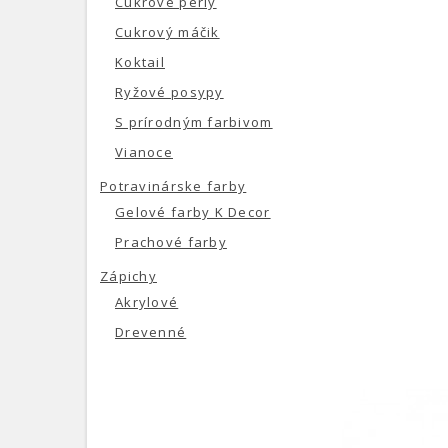
Cukrové perly
Cukrový máčik
Koktail
Ryžové posypy
S prírodným farbivom
Vianoce
Potravinárske farby
Gelové farby K Decor
Prachové farby
Zápichy
Akrylové
Drevenné