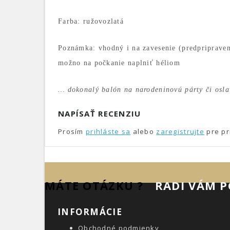
Farba: ružovozlatá
Poznámka: vhodný i na zavesenie (predpripravené
možno na počkanie naplniť héliom
… dokonalý balón na narodeninovú párty či osla
NAPÍSAŤ RECENZIU
Prosím
prihláste sa
alebo
zaregistrujte
pre pr
MÁTE OTÁZKU ?
RADI VÁM 
INFORMÁCIE
Obchodné podmienky