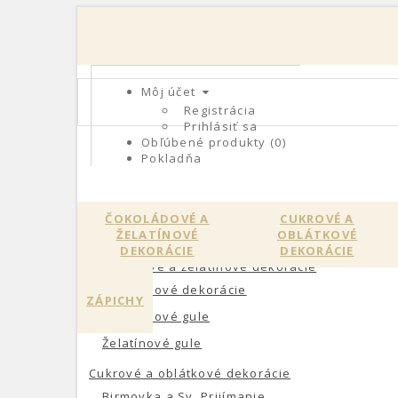
0904262855
Môj účet
Registrácia
Prihlásiť sa
Obľúbené produkty (0)
Pokladňa
KATEGÓRIE
ČOKOLÁDOVÉ A
CUKROVÉ A
ŽELATÍNOVÉ
OBLÁTKOVÉ
DEKORÁCIE
DEKORÁCIE
Čokoládové a želatínové dekorácie
Čokoládové dekorácie
ZÁPICHY
Čokoládové gule
Želatínové gule
Cukrové a oblátkové dekorácie
Birmovka a Sv. Prijímanie