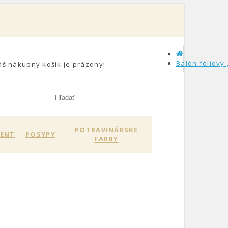
Balón fóliový
áš nákupný košík je prázdny!
POTRAVINÁRSKE
MENT
POSYPY
FARBY