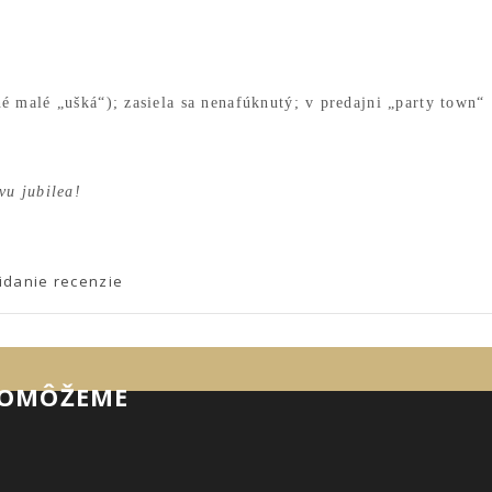
 malé „ušká“); zasiela sa nenafúknutý; v predajni „party town“
vu jubilea!
idanie recenzie
POMÔŽEME