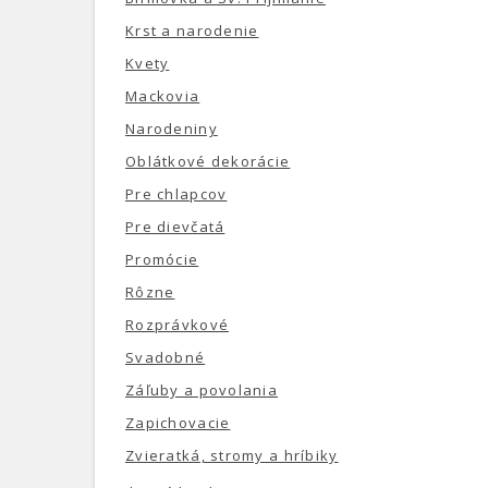
Krst a narodenie
Kvety
Mackovia
Narodeniny
Oblátkové dekorácie
Pre chlapcov
Pre dievčatá
Promócie
Rôzne
Rozprávkové
Svadobné
Záľuby a povolania
Zapichovacie
Zvieratká, stromy a hríbiky