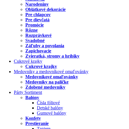
Narodeniny
Oblátkové dekorácie
Pre chlapcov
Pre dievčatá
Promócie
Rôzne
Rozprávkové
Svadobné
Záľuby a povolania
Zapichovacie
Zvieratká, stromy a hríbiky
Cukrové krajky
Cukrové krajky
Medovníky a medovníkové omaľovánky
Medovníkové omaľovánky
Medovníky na paličke
Zdobené medovníky
Párty Sortiment
Balóny
Čísla fóliové
Detské balóny
Gumové balóny
Konfety
Prestieranie
Taniere