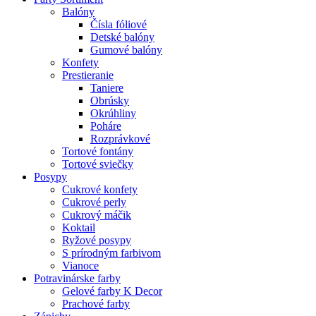
Balóny
Čísla fóliové
Detské balóny
Gumové balóny
Konfety
Prestieranie
Taniere
Obrúsky
Okrúhliny
Poháre
Rozprávkové
Tortové fontány
Tortové sviečky
Posypy
Cukrové konfety
Cukrové perly
Cukrový máčik
Koktail
Ryžové posypy
S prírodným farbivom
Vianoce
Potravinárske farby
Gelové farby K Decor
Prachové farby