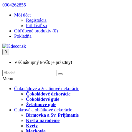
0904262855
Môj účet
Registrácia
Prihlásiť sa
Obľúbené produkty (0)
Pokladňa
0
Váš nákupný košík je prázdny!
Menu
Čokoládové a želatínové dekorácie
Čokoládové dekorácie
Čokoládové gule
Želatínové gule
Cukrové a oblátkové dekorácie
Birmovka a Sv. Prijímanie
Krst a narodenie
Kvety
Mackovia