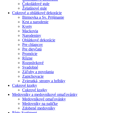
Čokoládové gule
Želatínové gule
Cukrové a oblátkové dekorácie
Birmovka a Sv. Prijímanie
Krst a narodenie
Kvety
Mackovia
Narodeniny
Oblátkové dekorácie
Pre chlapcov
Pre dievčatá
Promócie
Rôzne
Rozprávkové
Svadobné
Záľuby a povolania
Zapichovacie
Zvieratká, stromy a hríbiky
Cukrové krajky
Cukrové krajky
Medovníky a medovníkové omaľovánky
Medovníkové omaľovánky
Medovníky na paličke
Zdobené medovníky
Párty Sortiment