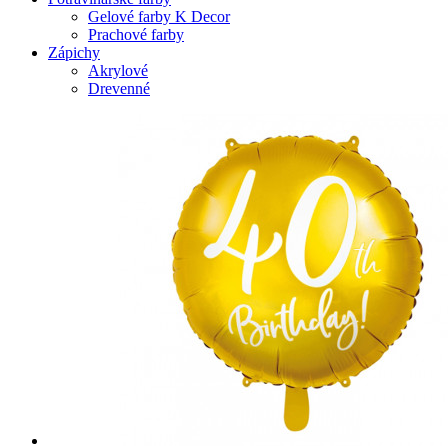
Gelové farby K Decor
Prachové farby
Zápichy
Akrylové
Drevenné