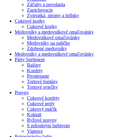
Záľuby a povolania
Zapichovacie
Zvieratká, stromy a hríbiky
Cukrové krajky
Cukrové krajky
Medovníky a medovníkové omaľovánky
Medovníkové omaľovánky
Medovníky na paličke
Zdobené medovníky
Medovníky a medovníkové omaľovánky
Párty Sortiment
Balóny
Konfety
Prestieranie
Tortové fontány
Tortové sviečky
Posypy
Cukrové konfety
Cukrové perly
Cukrový máčik
Koktail
Ryžové posypy
S prírodným farbivom
Vianoce
Potravinárske farby