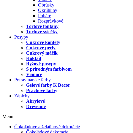
Obrúsky
Okrúhliny
Poháre
Rozprávkové
Tortové fontány
Tortové sviečky
Posypy
Cukrové konfety
Cukrové perly
Cukrový máčik
Koktail
Ryžové posypy
S prírodným farbivom
Vianoce
Potravinárske farby
Gelové farby K Decor
Prachové farby
Zápichy
Akrylové
Drevenné
Menu
Čokoládové a želatínové dekorácie
Čokoládové dekorácie