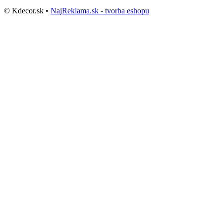
© Kdecor.sk •
NajReklama.sk - tvorba eshopu