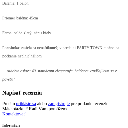
Balenie: 1 balón
Priemer balóna: 45cm
Farba: balón zlatý, nápis biely
Poznámka: zasiela sa nenafúknutý; v predajni PARTY TOWN možno na
počkanie naplniť héliom
… ozdobte oslavu 40. narodenín elegantným balónom vznášajúcim sa v
povetrí!
Napísať recenziu
Prosím
prihláste sa
alebo
zaregistrujte
pre pridanie recenzie
Máte otázku ?
Radi Vám pomôžeme
Kontaktovať
Informácie