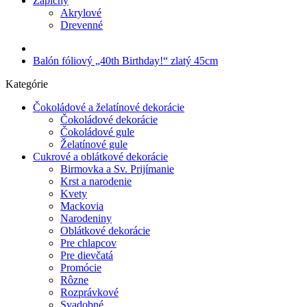
Zápichy
Akrylové
Drevenné
Balón fóliový „40th Birthday!“ zlatý 45cm
Kategórie
Čokoládové a želatínové dekorácie
Čokoládové dekorácie
Čokoládové gule
Želatínové gule
Cukrové a oblátkové dekorácie
Birmovka a Sv. Prijímanie
Krst a narodenie
Kvety
Mackovia
Narodeniny
Oblátkové dekorácie
Pre chlapcov
Pre dievčatá
Promócie
Rôzne
Rozprávkové
Svadobné