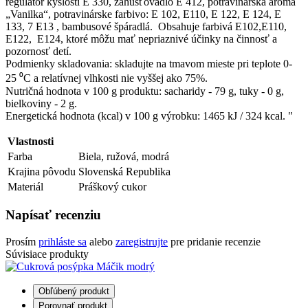
regulátor kyslosti E 330, zahusťovadlo E 412, potravinárska aróma
„Vanilka“, potravinárske farbivo: Е 102, Е110, Е 122, Е 124, Е
133, 7 Е13 , bambusové špáradlá. Obsahuje farbivá Е102,E110,
E122, E124, ktoré môžu mať nepriaznivé účinky na činnosť a
pozornosť detí.
Podmienky skladovania: skladujte na tmavom mieste pri teplote 0-
25 ⁰С a relatívnej vlhkosti nie vyššej ako 75%.
Nutričná hodnota v 100 g produktu: sacharidy - 79 g, tuky - 0 g,
bielkoviny - 2 g.
Energetická hodnota (kcal) v 100 g výrobku: 1465 kJ / 324 kcal. "
Vlastnosti
Farba
Biela, ružová, modrá
Krajina pôvodu
Slovenská Republika
Materiál
Práškový cukor
Napísať recenziu
Prosím
prihláste sa
alebo
zaregistrujte
pre pridanie recenzie
Súvisiace produkty
Obľúbený produkt
Porovnať produkt