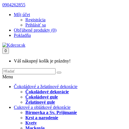
0904262855
Môj účet
Registrácia
Prihlásiť sa
Obľúbené produkty (0)
Pokladňa
0
Váš nákupný košík je prázdny!
Menu
Čokoládové a želatínové dekorácie
Čokoládové dekorácie
Čokoládové gule
Želatínové gule
Cukrové a oblátkové dekorácie
Birmovka a Sv. Prijímanie
Krst a narodenie
Kvety
Mackovia