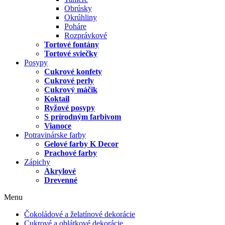
Obrúsky
Okrúhliny
Poháre
Rozprávkové
Tortové fontány
Tortové sviečky
Posypy
Cukrové konfety
Cukrové perly
Cukrový máčik
Koktail
Ryžové posypy
S prírodným farbivom
Vianoce
Potravinárske farby
Gelové farby K Decor
Prachové farby
Zápichy
Akrylové
Drevenné
Menu
Čokoládové a želatínové dekorácie
Cukrové a oblátkové dekorácie