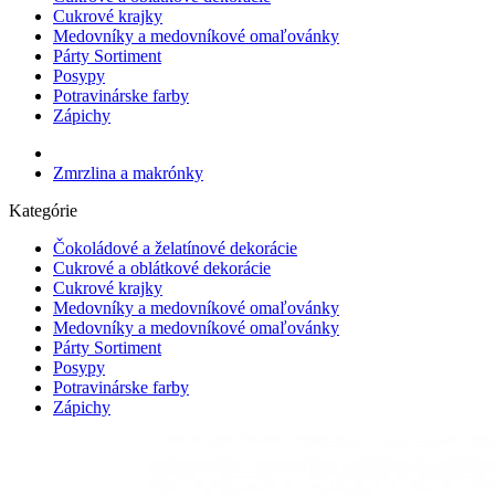
Cukrové krajky
Medovníky a medovníkové omaľovánky
Párty Sortiment
Posypy
Potravinárske farby
Zápichy
Zmrzlina a makrónky
Kategórie
Čokoládové a želatínové dekorácie
Cukrové a oblátkové dekorácie
Cukrové krajky
Medovníky a medovníkové omaľovánky
Medovníky a medovníkové omaľovánky
Párty Sortiment
Posypy
Potravinárske farby
Zápichy