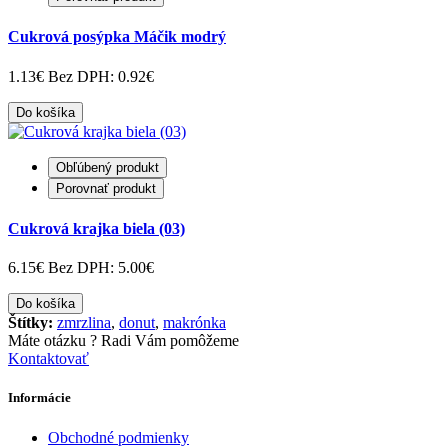
Cukrová posýpka Máčik modrý
1.13€
Bez DPH: 0.92€
Do košíka
Obľúbený produkt
Porovnať produkt
Cukrová krajka biela (03)
6.15€
Bez DPH: 5.00€
Do košíka
Štítky:
zmrzlina
,
donut
,
makrónka
Máte otázku ?
Radi Vám pomôžeme
Kontaktovať
Informácie
Obchodné podmienky