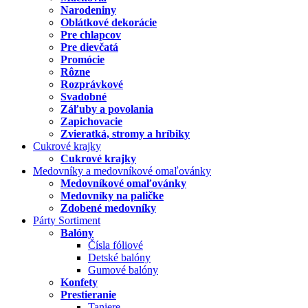
Narodeniny
Oblátkové dekorácie
Pre chlapcov
Pre dievčatá
Promócie
Rôzne
Rozprávkové
Svadobné
Záľuby a povolania
Zapichovacie
Zvieratká, stromy a hríbiky
Cukrové krajky
Cukrové krajky
Medovníky a medovníkové omaľovánky
Medovníkové omaľovánky
Medovníky na paličke
Zdobené medovníky
Párty Sortiment
Balóny
Čísla fóliové
Detské balóny
Gumové balóny
Konfety
Prestieranie
Taniere