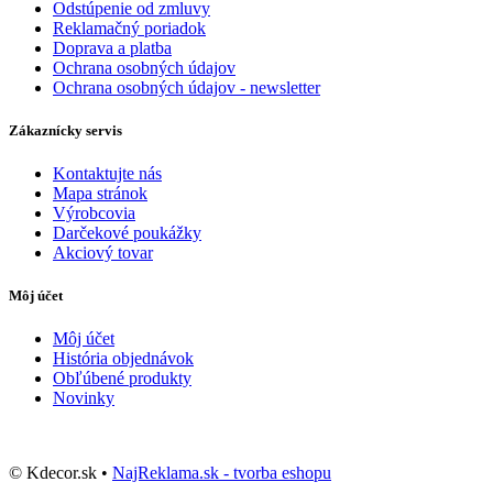
Odstúpenie od zmluvy
Reklamačný poriadok
Doprava a platba
Ochrana osobných údajov
Ochrana osobných údajov - newsletter
Zákaznícky servis
Kontaktujte nás
Mapa stránok
Výrobcovia
Darčekové poukážky
Akciový tovar
Môj účet
Môj účet
História objednávok
Obľúbené produkty
Novinky
© Kdecor.sk •
NajReklama.sk - tvorba eshopu