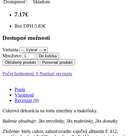
Dostupnosť:
Skladom
7.17€
Bez DPH:
5.83€
Dostupné možnosti
Varianta
Množstvo
Do košíka
Obľúbený produkt
Porovnať produkt
Počet hodnotení: 0
Napísať recenziu
Popis
Vlastnosti
Recenzie (0)
Cukrová dekorácia na tortu zmrzliny a makrónky.
Balenie obsahuje: 3ks zmrzlinky, 3ks makrónky, 2ks donutky
Zloženie: biely cukor, zahusťovadlo vaječný albumín E 412,