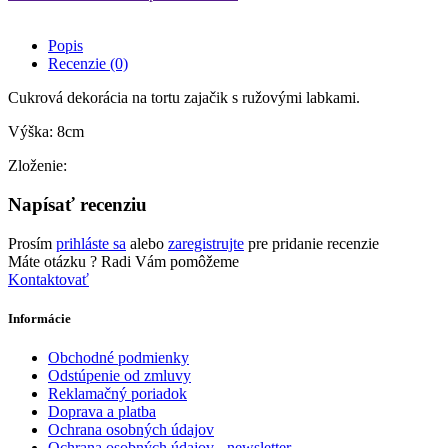
Popis
Recenzie (0)
Cukrová dekorácia na tortu zajačik s ružovými labkami.
Výška: 8cm
Zloženie:
Napísať recenziu
Prosím
prihláste sa
alebo
zaregistrujte
pre pridanie recenzie
Máte otázku ?
Radi Vám pomôžeme
Kontaktovať
Informácie
Obchodné podmienky
Odstúpenie od zmluvy
Reklamačný poriadok
Doprava a platba
Ochrana osobných údajov
Ochrana osobných údajov - newsletter