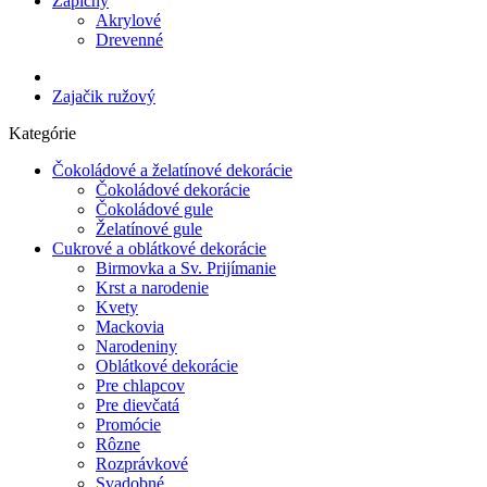
Zápichy
Akrylové
Drevenné
Zajačik ružový
Kategórie
Čokoládové a želatínové dekorácie
Čokoládové dekorácie
Čokoládové gule
Želatínové gule
Cukrové a oblátkové dekorácie
Birmovka a Sv. Prijímanie
Krst a narodenie
Kvety
Mackovia
Narodeniny
Oblátkové dekorácie
Pre chlapcov
Pre dievčatá
Promócie
Rôzne
Rozprávkové
Svadobné