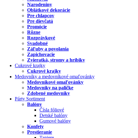
Narodeniny
Oblátkové dekorácie
Pre chlapcov
Pre dievčatá
Promócie
Rôzne
Rozprávkové
Svadobné
Záľuby a povolania
Zapichovacie
Zvieratká, stromy a hríbiky
Cukrové krajky
Cukrové krajky
Medovníky a medovníkové omaľovánky
Medovníkové omaľovánky
Medovníky na paličke
Zdobené medovníky
Párty Sortiment
Balóny
Čísla fóliové
Detské balóny
Gumové balóny
Konfety
Prestieranie
Taniere