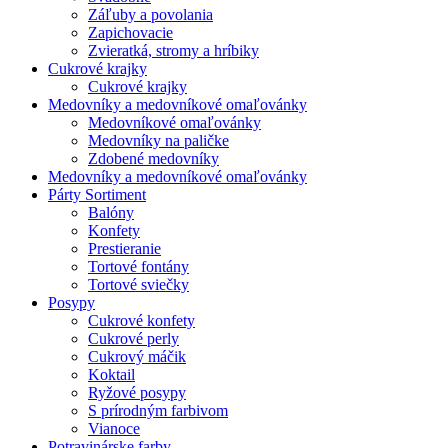
Záľuby a povolania
Zapichovacie
Zvieratká, stromy a hríbiky
Cukrové krajky
Cukrové krajky
Medovníky a medovníkové omaľovánky
Medovníkové omaľovánky
Medovníky na paličke
Zdobené medovníky
Medovníky a medovníkové omaľovánky
Párty Sortiment
Balóny
Konfety
Prestieranie
Tortové fontány
Tortové sviečky
Posypy
Cukrové konfety
Cukrové perly
Cukrový máčik
Koktail
Ryžové posypy
S prírodným farbivom
Vianoce
Potravinárske farby