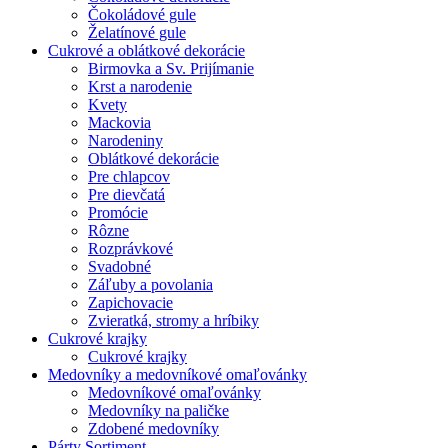
Čokoládové gule
Želatínové gule
Cukrové a oblátkové dekorácie
Birmovka a Sv. Prijímanie
Krst a narodenie
Kvety
Mackovia
Narodeniny
Oblátkové dekorácie
Pre chlapcov
Pre dievčatá
Promócie
Rôzne
Rozprávkové
Svadobné
Záľuby a povolania
Zapichovacie
Zvieratká, stromy a hríbiky
Cukrové krajky
Cukrové krajky
Medovníky a medovníkové omaľovánky
Medovníkové omaľovánky
Medovníky na paličke
Zdobené medovníky
Párty Sortiment