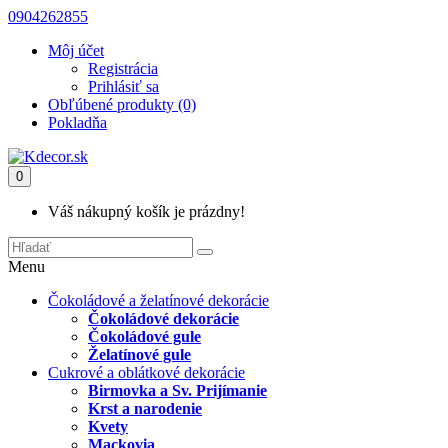
0904262855
Môj účet
Registrácia
Prihlásiť sa
Obľúbené produkty (0)
Pokladňa
0
Váš nákupný košík je prázdny!
Menu
Čokoládové a želatínové dekorácie
Čokoládové dekorácie
Čokoládové gule
Želatínové gule
Cukrové a oblátkové dekorácie
Birmovka a Sv. Prijímanie
Krst a narodenie
Kvety
Mackovia