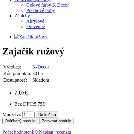
Gelové farby K Decor
Prachové farby
Zápichy
Akrylové
Drevenné
Zajačik ružový
Výrobca:
K-Decor
Kód produktu:
301.a
Dostupnosť:
Skladom
7.07€
Bez DPH:
5.75€
Množstvo
Do košíka
Obľúbený produkt
Porovnať produkt
Počet hodnotení: 0
Napísať recenziu