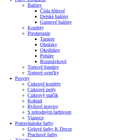
Balóny
Čísla fóliové
Detské balóny
Gumové balóny
Konfety
Prestieranie
Taniere
Obrúsky
Okrúhliny
Poháre
Rozprávkové
Tortové fontány
Tortové sviečky
Posypy
Cukrové konfety
Cukrové perly
Cukrový máčik
Koktail
Ryžové posypy
S prírodným farbivom
Vianoce
Potravinárske farby
Gelové farby K Decor
Prachové farby