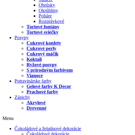
Obrúsky
Okrúhliny
Poháre
Rozprávkové
Tortové fontány
Tortové sviečky
Posypy
Cukrové konfety
Cukrové perly
Cukrový máčik
Koktail
Ryžové posypy
S prírodným farbivom
Vianoce
Potravinárske farby
Gelové farby K Decor
Prachové farby
Zápichy
Akrylové
Drevenné
Menu
Čokoládové a želatínové dekorácie
Čokoládové dekorácie