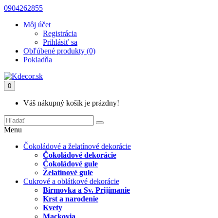
0904262855
Môj účet
Registrácia
Prihlásiť sa
Obľúbené produkty (0)
Pokladňa
0
Váš nákupný košík je prázdny!
Menu
Čokoládové a želatínové dekorácie
Čokoládové dekorácie
Čokoládové gule
Želatínové gule
Cukrové a oblátkové dekorácie
Birmovka a Sv. Prijímanie
Krst a narodenie
Kvety
Mackovia