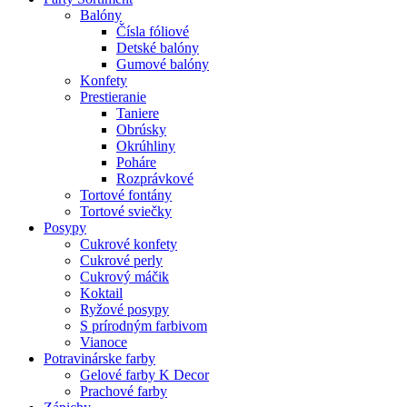
Balóny
Čísla fóliové
Detské balóny
Gumové balóny
Konfety
Prestieranie
Taniere
Obrúsky
Okrúhliny
Poháre
Rozprávkové
Tortové fontány
Tortové sviečky
Posypy
Cukrové konfety
Cukrové perly
Cukrový máčik
Koktail
Ryžové posypy
S prírodným farbivom
Vianoce
Potravinárske farby
Gelové farby K Decor
Prachové farby