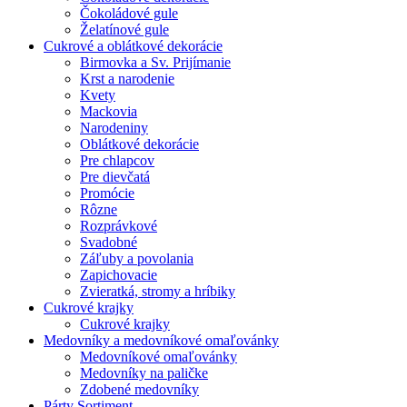
Čokoládové gule
Želatínové gule
Cukrové a oblátkové dekorácie
Birmovka a Sv. Prijímanie
Krst a narodenie
Kvety
Mackovia
Narodeniny
Oblátkové dekorácie
Pre chlapcov
Pre dievčatá
Promócie
Rôzne
Rozprávkové
Svadobné
Záľuby a povolania
Zapichovacie
Zvieratká, stromy a hríbiky
Cukrové krajky
Cukrové krajky
Medovníky a medovníkové omaľovánky
Medovníkové omaľovánky
Medovníky na paličke
Zdobené medovníky
Párty Sortiment