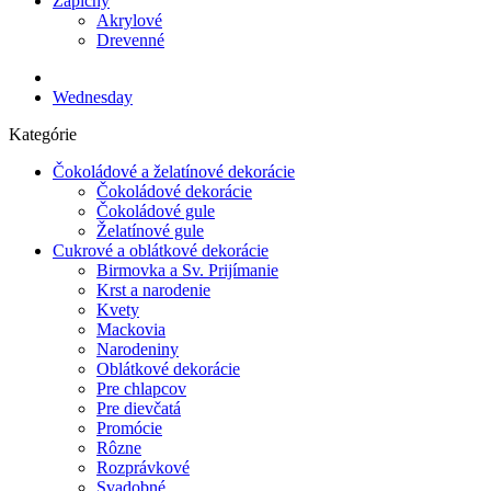
Zápichy
Akrylové
Drevenné
Wednesday
Kategórie
Čokoládové a želatínové dekorácie
Čokoládové dekorácie
Čokoládové gule
Želatínové gule
Cukrové a oblátkové dekorácie
Birmovka a Sv. Prijímanie
Krst a narodenie
Kvety
Mackovia
Narodeniny
Oblátkové dekorácie
Pre chlapcov
Pre dievčatá
Promócie
Rôzne
Rozprávkové
Svadobné