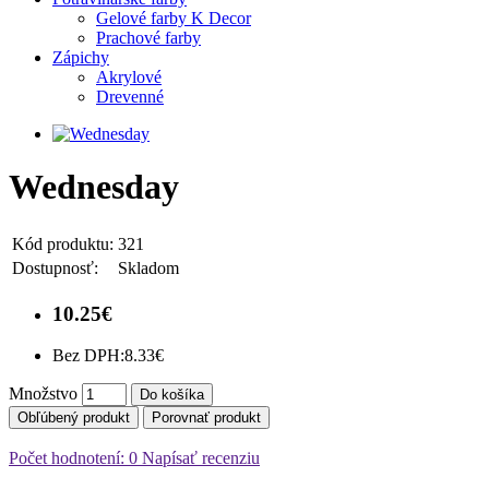
Gelové farby K Decor
Prachové farby
Zápichy
Akrylové
Drevenné
Wednesday
Kód produktu:
321
Dostupnosť:
Skladom
10.25€
Bez DPH:
8.33€
Množstvo
Do košíka
Obľúbený produkt
Porovnať produkt
Počet hodnotení: 0
Napísať recenziu