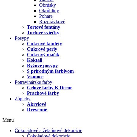
Obrúsky
Okrúhliny
Poháre
Rozprávkové
Tortové fontány
Tortové sviečky
Posypy
Cukrové konfety
Cukrové perly
Cukrový máčik
Koktail
Ryžové posypy
S prírodným farbivom
Vianoce
Potravinárske farby
Gelové farby K Decor
Prachové farby
Zápichy
Akrylové
Drevenné
Menu
Čokoládové a želatínové dekorácie
Čokoládové dekorácie