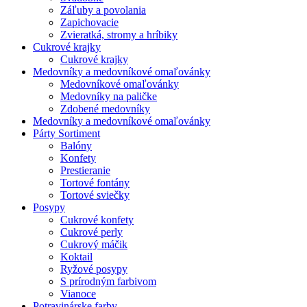
Záľuby a povolania
Zapichovacie
Zvieratká, stromy a hríbiky
Cukrové krajky
Cukrové krajky
Medovníky a medovníkové omaľovánky
Medovníkové omaľovánky
Medovníky na paličke
Zdobené medovníky
Medovníky a medovníkové omaľovánky
Párty Sortiment
Balóny
Konfety
Prestieranie
Tortové fontány
Tortové sviečky
Posypy
Cukrové konfety
Cukrové perly
Cukrový máčik
Koktail
Ryžové posypy
S prírodným farbivom
Vianoce
Potravinárske farby