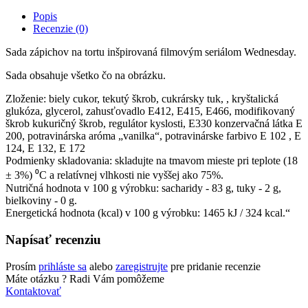
Popis
Recenzie (0)
Sada zápichov na tortu inšpirovaná filmovým seriálom Wednesday.
Sada obsahuje všetko čo na obrázku.
Zloženie: biely cukor, tekutý škrob, cukrársky tuk, , kryštalická
glukóza, glycerol, zahusťovadlo E412, E415, E466, modifikovaný
škrob kukuričný škrob, regulátor kyslosti, E330 konzervačná látka E
200, potravinárska aróma „vanilka“, potravinárske farbivo Е 102 , Е
124, Е 132, Е 172
Podmienky skladovania: skladujte na tmavom mieste pri teplote (18
± 3%) ⁰С a relatívnej vlhkosti nie vyššej ako 75%.
Nutričná hodnota v 100 g výrobku: sacharidy - 83 g, tuky - 2 g,
bielkoviny - 0 g.
Energetická hodnota (kcal) v 100 g výrobku: 1465 kJ / 324 kcal.“
Napísať recenziu
Prosím
prihláste sa
alebo
zaregistrujte
pre pridanie recenzie
Máte otázku ?
Radi Vám pomôžeme
Kontaktovať