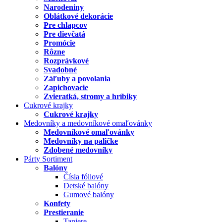
Narodeniny
Oblátkové dekorácie
Pre chlapcov
Pre dievčatá
Promócie
Rôzne
Rozprávkové
Svadobné
Záľuby a povolania
Zapichovacie
Zvieratká, stromy a hríbiky
Cukrové krajky
Cukrové krajky
Medovníky a medovníkové omaľovánky
Medovníkové omaľovánky
Medovníky na paličke
Zdobené medovníky
Párty Sortiment
Balóny
Čísla fóliové
Detské balóny
Gumové balóny
Konfety
Prestieranie
Taniere