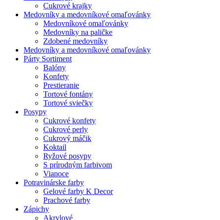
Cukrové krajky
Medovníky a medovníkové omaľovánky
Medovníkové omaľovánky
Medovníky na paličke
Zdobené medovníky
Medovníky a medovníkové omaľovánky
Párty Sortiment
Balóny
Konfety
Prestieranie
Tortové fontány
Tortové sviečky
Posypy
Cukrové konfety
Cukrové perly
Cukrový máčik
Koktail
Ryžové posypy
S prírodným farbivom
Vianoce
Potravinárske farby
Gelové farby K Decor
Prachové farby
Zápichy
Akrylové