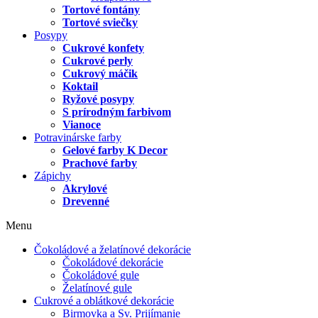
Tortové fontány
Tortové sviečky
Posypy
Cukrové konfety
Cukrové perly
Cukrový máčik
Koktail
Ryžové posypy
S prírodným farbivom
Vianoce
Potravinárske farby
Gelové farby K Decor
Prachové farby
Zápichy
Akrylové
Drevenné
Menu
Čokoládové a želatínové dekorácie
Čokoládové dekorácie
Čokoládové gule
Želatínové gule
Cukrové a oblátkové dekorácie
Birmovka a Sv. Prijímanie