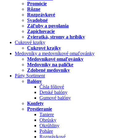
Promócie
Rôzne
Rozprávkové
Svadobné
Záľuby a povolania
Zapichovacie
Zvieratká, stromy a hríbiky
Cukrové krajky
Cukrové krajky
Medovníky a medovníkové omaľovánky
Medovníkové omaľovánky
Medovníky na paličke
Zdobené medovníky
Párty Sortiment
Balóny
Čísla fóliové
Detské balóny
Gumové balóny
Konfety
Prestieranie
Taniere
Obrúsky
Okrúhliny
Poháre
Rozprávkové