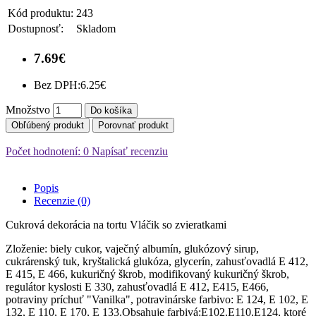
Kód produktu:
243
Dostupnosť:
Skladom
7.69€
Bez DPH:
6.25€
Množstvo
Do košíka
Obľúbený produkt
Porovnať produkt
Počet hodnotení: 0
Napísať recenziu
Popis
Recenzie (0)
Cukrová dekorácia na tortu Vláčik so zvieratkami
Zloženie: biely cukor, vaječný albumín, glukózový sirup,
cukrárenský tuk, kryštalická glukóza, glycerín, zahusťovadlá E 412,
E 415, E 466, kukuričný škrob, modifikovaný kukuričný škrob,
regulátor kyslosti E 330, zahusťovadlá E 412, E415, E466,
potraviny príchuť "Vanilka", potravinárske farbivo: Е 124, Е 102, Е
132, Е 110, Е 170, Е 133.Obsahuje farbivá:E102,E110,E124, ktoré