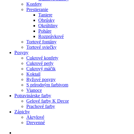
Konfety
Prestieranie
Taniere
Obrúsky
Okrúhliny
Poháre
Rozprávkové
Tortové fontány
Tortové sviečky
Posypy
Cukrové konfety
Cukrové perly
Cukrový máčik
Koktail
Ryžové posypy
S prírodným farbivom
Vianoce
Potravinárske farby
Gelové farby K Decor
Prachové farby
Zápichy
Akrylové
Drevenné