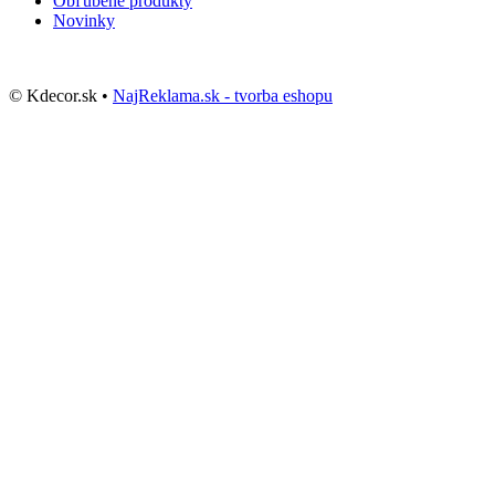
Obľúbené produkty
Novinky
© Kdecor.sk •
NajReklama.sk - tvorba eshopu