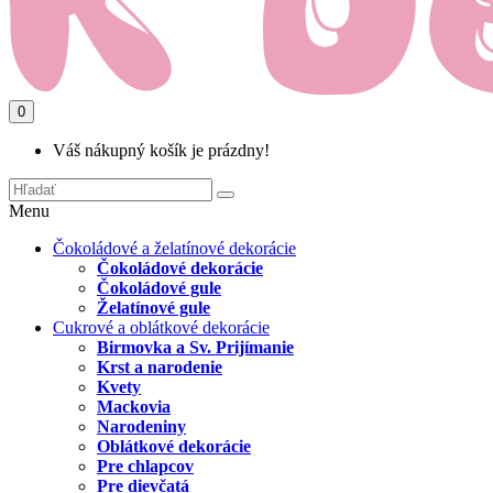
0
Váš nákupný košík je prázdny!
Menu
Čokoládové a želatínové dekorácie
Čokoládové dekorácie
Čokoládové gule
Želatínové gule
Cukrové a oblátkové dekorácie
Birmovka a Sv. Prijímanie
Krst a narodenie
Kvety
Mackovia
Narodeniny
Oblátkové dekorácie
Pre chlapcov
Pre dievčatá