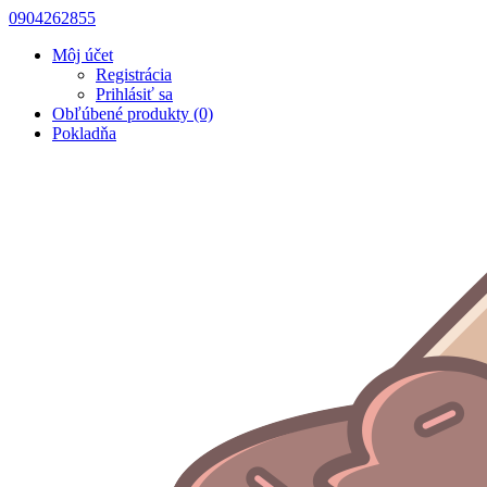
0904262855
Môj účet
Registrácia
Prihlásiť sa
Obľúbené produkty (0)
Pokladňa