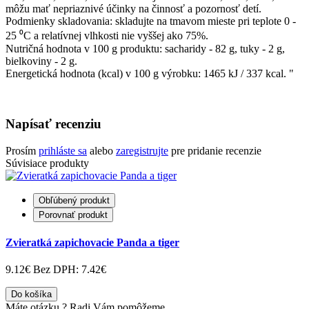
môžu mať nepriaznivé účinky na činnosť a pozornosť detí.
Podmienky skladovania: skladujte na tmavom mieste pri teplote 0 -
25 ⁰С a relatívnej vlhkosti nie vyššej ako 75%.
Nutričná hodnota v 100 g produktu: sacharidy - 82 g, tuky - 2 g,
bielkoviny - 2 g.
Energetická hodnota (kcal) v 100 g výrobku: 1465 kJ / 337 kcal. "
Napísať recenziu
Prosím
prihláste sa
alebo
zaregistrujte
pre pridanie recenzie
Súvisiace produkty
Obľúbený produkt
Porovnať produkt
Zvieratká zapichovacie Panda a tiger
9.12€
Bez DPH: 7.42€
Do košíka
Máte otázku ?
Radi Vám pomôžeme