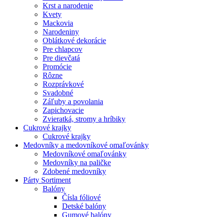
Krst a narodenie
Kvety
Mackovia
Narodeniny
Oblátkové dekorácie
Pre chlapcov
Pre dievčatá
Promócie
Rôzne
Rozprávkové
Svadobné
Záľuby a povolania
Zapichovacie
Zvieratká, stromy a hríbiky
Cukrové krajky
Cukrové krajky
Medovníky a medovníkové omaľovánky
Medovníkové omaľovánky
Medovníky na paličke
Zdobené medovníky
Párty Sortiment
Balóny
Čísla fóliové
Detské balóny
Gumové balóny