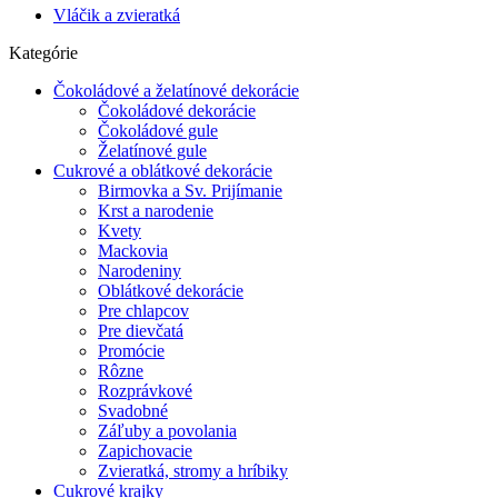
Vláčik a zvieratká
Kategórie
Čokoládové a želatínové dekorácie
Čokoládové dekorácie
Čokoládové gule
Želatínové gule
Cukrové a oblátkové dekorácie
Birmovka a Sv. Prijímanie
Krst a narodenie
Kvety
Mackovia
Narodeniny
Oblátkové dekorácie
Pre chlapcov
Pre dievčatá
Promócie
Rôzne
Rozprávkové
Svadobné
Záľuby a povolania
Zapichovacie
Zvieratká, stromy a hríbiky
Cukrové krajky