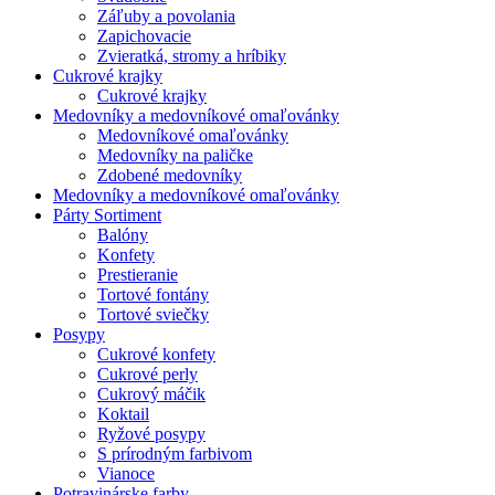
Záľuby a povolania
Zapichovacie
Zvieratká, stromy a hríbiky
Cukrové krajky
Cukrové krajky
Medovníky a medovníkové omaľovánky
Medovníkové omaľovánky
Medovníky na paličke
Zdobené medovníky
Medovníky a medovníkové omaľovánky
Párty Sortiment
Balóny
Konfety
Prestieranie
Tortové fontány
Tortové sviečky
Posypy
Cukrové konfety
Cukrové perly
Cukrový máčik
Koktail
Ryžové posypy
S prírodným farbivom
Vianoce
Potravinárske farby