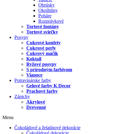
Obrúsky
Okrúhliny
Poháre
Rozprávkové
Tortové fontány
Tortové sviečky
Posypy
Cukrové konfety
Cukrové perly
Cukrový máčik
Koktail
Ryžové posypy
S prírodným farbivom
Vianoce
Potravinárske farby
Gelové farby K Decor
Prachové farby
Zápichy
Akrylové
Drevenné
Menu
Čokoládové a želatínové dekorácie
Čokoládové dekorácie