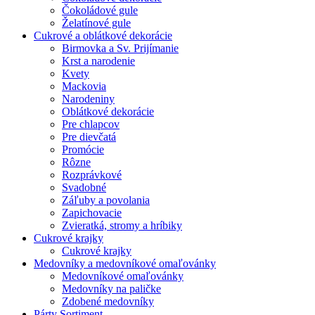
Čokoládové gule
Želatínové gule
Cukrové a oblátkové dekorácie
Birmovka a Sv. Prijímanie
Krst a narodenie
Kvety
Mackovia
Narodeniny
Oblátkové dekorácie
Pre chlapcov
Pre dievčatá
Promócie
Rôzne
Rozprávkové
Svadobné
Záľuby a povolania
Zapichovacie
Zvieratká, stromy a hríbiky
Cukrové krajky
Cukrové krajky
Medovníky a medovníkové omaľovánky
Medovníkové omaľovánky
Medovníky na paličke
Zdobené medovníky
Párty Sortiment