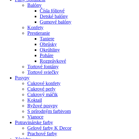
Balóny
Čísla fóliové
Detské balóny
Gumové balóny
Konfety
Prestieranie
Taniere
Obrúsky
Okrúhliny
Poháre
Rozprávkové
Tortové fontány
Tortové sviečky
Posypy
Cukrové konfety
Cukrové perly
Cukrový máčik
Koktail
Ryžové posypy
S prírodným farbivom
Vianoce
Potravinárske farby
Gelové farby K Decor
Prachové farby