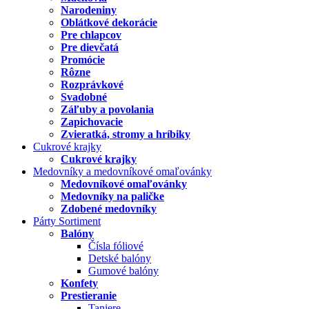
Narodeniny
Oblátkové dekorácie
Pre chlapcov
Pre dievčatá
Promócie
Rôzne
Rozprávkové
Svadobné
Záľuby a povolania
Zapichovacie
Zvieratká, stromy a hríbiky
Cukrové krajky
Cukrové krajky
Medovníky a medovníkové omaľovánky
Medovníkové omaľovánky
Medovníky na paličke
Zdobené medovníky
Párty Sortiment
Balóny
Čísla fóliové
Detské balóny
Gumové balóny
Konfety
Prestieranie
Taniere