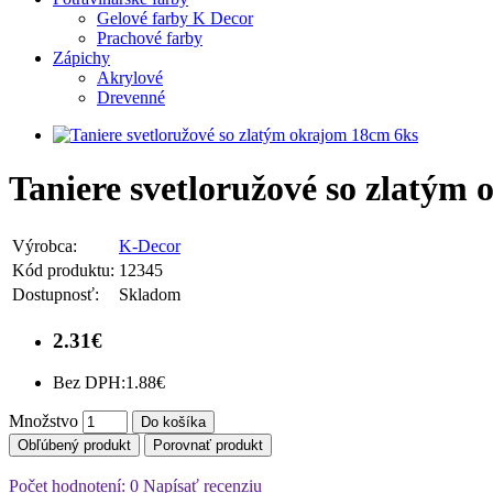
Gelové farby K Decor
Prachové farby
Zápichy
Akrylové
Drevenné
Taniere svetloružové so zlatým
Výrobca:
K-Decor
Kód produktu:
12345
Dostupnosť:
Skladom
2.31€
Bez DPH:
1.88€
Množstvo
Do košíka
Obľúbený produkt
Porovnať produkt
Počet hodnotení: 0
Napísať recenziu