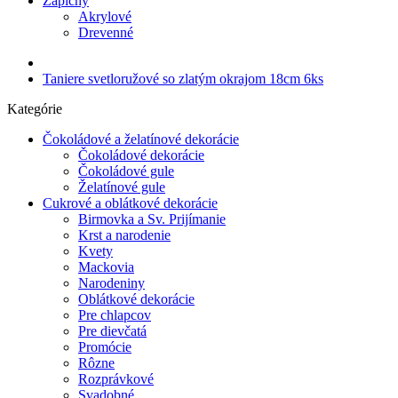
Zápichy
Akrylové
Drevenné
Taniere svetloružové so zlatým okrajom 18cm 6ks
Kategórie
Čokoládové a želatínové dekorácie
Čokoládové dekorácie
Čokoládové gule
Želatínové gule
Cukrové a oblátkové dekorácie
Birmovka a Sv. Prijímanie
Krst a narodenie
Kvety
Mackovia
Narodeniny
Oblátkové dekorácie
Pre chlapcov
Pre dievčatá
Promócie
Rôzne
Rozprávkové
Svadobné