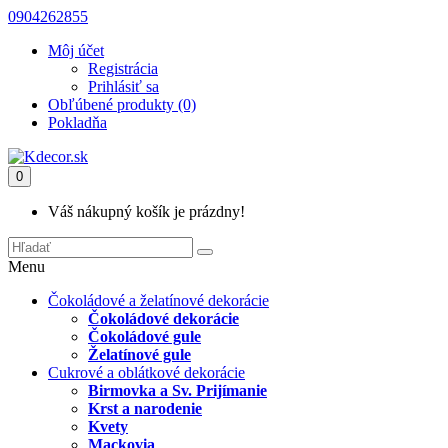
0904262855
Môj účet
Registrácia
Prihlásiť sa
Obľúbené produkty (0)
Pokladňa
0
Váš nákupný košík je prázdny!
Menu
Čokoládové a želatínové dekorácie
Čokoládové dekorácie
Čokoládové gule
Želatínové gule
Cukrové a oblátkové dekorácie
Birmovka a Sv. Prijímanie
Krst a narodenie
Kvety
Mackovia