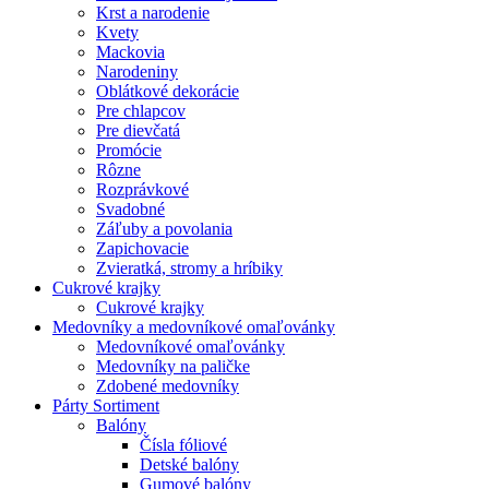
Krst a narodenie
Kvety
Mackovia
Narodeniny
Oblátkové dekorácie
Pre chlapcov
Pre dievčatá
Promócie
Rôzne
Rozprávkové
Svadobné
Záľuby a povolania
Zapichovacie
Zvieratká, stromy a hríbiky
Cukrové krajky
Cukrové krajky
Medovníky a medovníkové omaľovánky
Medovníkové omaľovánky
Medovníky na paličke
Zdobené medovníky
Párty Sortiment
Balóny
Čísla fóliové
Detské balóny
Gumové balóny