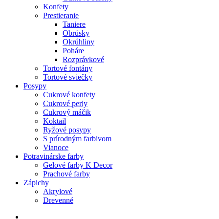
Konfety
Prestieranie
Taniere
Obrúsky
Okrúhliny
Poháre
Rozprávkové
Tortové fontány
Tortové sviečky
Posypy
Cukrové konfety
Cukrové perly
Cukrový máčik
Koktail
Ryžové posypy
S prírodným farbivom
Vianoce
Potravinárske farby
Gelové farby K Decor
Prachové farby
Zápichy
Akrylové
Drevenné