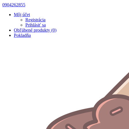
0904262855
Môj účet
Registrácia
Prihlásiť sa
Obľúbené produkty (0)
Pokladňa