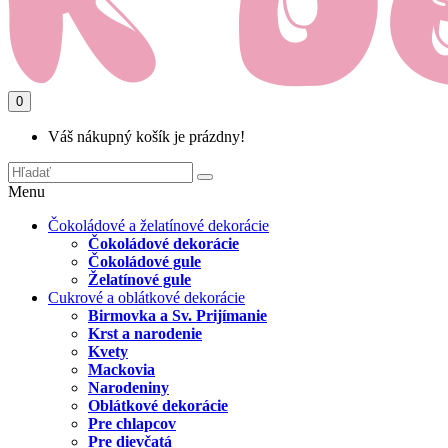
0
Váš nákupný košík je prázdny!
Menu
Čokoládové a želatínové dekorácie
Čokoládové dekorácie
Čokoládové gule
Želatínové gule
Cukrové a oblátkové dekorácie
Birmovka a Sv. Prijímanie
Krst a narodenie
Kvety
Mackovia
Narodeniny
Oblátkové dekorácie
Pre chlapcov
Pre dievčatá