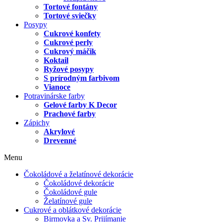
Tortové fontány
Tortové sviečky
Posypy
Cukrové konfety
Cukrové perly
Cukrový máčik
Koktail
Ryžové posypy
S prírodným farbivom
Vianoce
Potravinárske farby
Gelové farby K Decor
Prachové farby
Zápichy
Akrylové
Drevenné
Menu
Čokoládové a želatínové dekorácie
Čokoládové dekorácie
Čokoládové gule
Želatínové gule
Cukrové a oblátkové dekorácie
Birmovka a Sv. Prijímanie