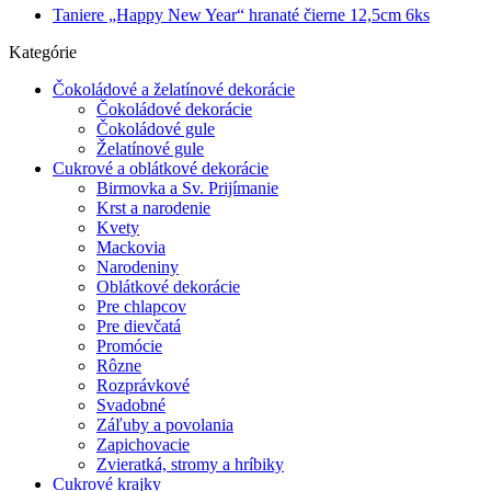
Taniere „Happy New Year“ hranaté čierne 12,5cm 6ks
Kategórie
Čokoládové a želatínové dekorácie
Čokoládové dekorácie
Čokoládové gule
Želatínové gule
Cukrové a oblátkové dekorácie
Birmovka a Sv. Prijímanie
Krst a narodenie
Kvety
Mackovia
Narodeniny
Oblátkové dekorácie
Pre chlapcov
Pre dievčatá
Promócie
Rôzne
Rozprávkové
Svadobné
Záľuby a povolania
Zapichovacie
Zvieratká, stromy a hríbiky
Cukrové krajky