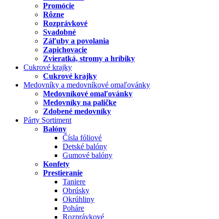
Promócie
Rôzne
Rozprávkové
Svadobné
Záľuby a povolania
Zapichovacie
Zvieratká, stromy a hríbiky
Cukrové krajky
Cukrové krajky
Medovníky a medovníkové omaľovánky
Medovníkové omaľovánky
Medovníky na paličke
Zdobené medovníky
Párty Sortiment
Balóny
Čísla fóliové
Detské balóny
Gumové balóny
Konfety
Prestieranie
Taniere
Obrúsky
Okrúhliny
Poháre
Rozprávkové