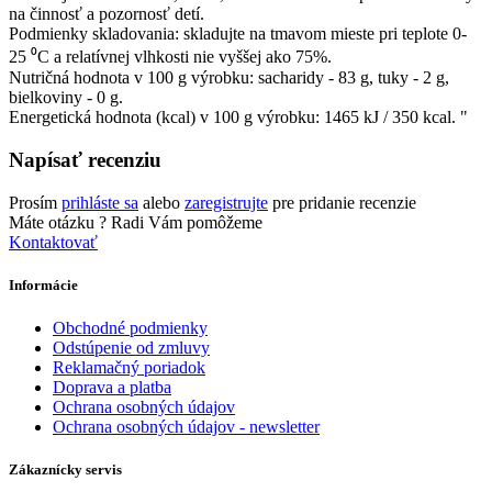
na činnosť a pozornosť detí.
Podmienky skladovania: skladujte na tmavom mieste pri teplote 0-
25 ⁰С a relatívnej vlhkosti nie vyššej ako 75%.
Nutričná hodnota v 100 g výrobku: sacharidy - 83 g, tuky - 2 g,
bielkoviny - 0 g.
Energetická hodnota (kcal) v 100 g výrobku: 1465 kJ / 350 kcal. "
Napísať recenziu
Prosím
prihláste sa
alebo
zaregistrujte
pre pridanie recenzie
Máte otázku ?
Radi Vám pomôžeme
Kontaktovať
Informácie
Obchodné podmienky
Odstúpenie od zmluvy
Reklamačný poriadok
Doprava a platba
Ochrana osobných údajov
Ochrana osobných údajov - newsletter
Zákaznícky servis