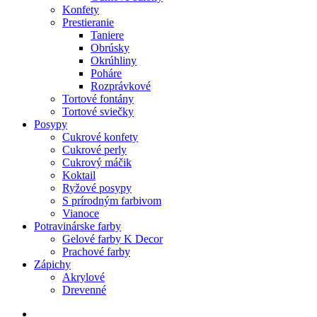
Konfety
Prestieranie
Taniere
Obrúsky
Okrúhliny
Poháre
Rozprávkové
Tortové fontány
Tortové sviečky
Posypy
Cukrové konfety
Cukrové perly
Cukrový máčik
Koktail
Ryžové posypy
S prírodným farbivom
Vianoce
Potravinárske farby
Gelové farby K Decor
Prachové farby
Zápichy
Akrylové
Drevenné