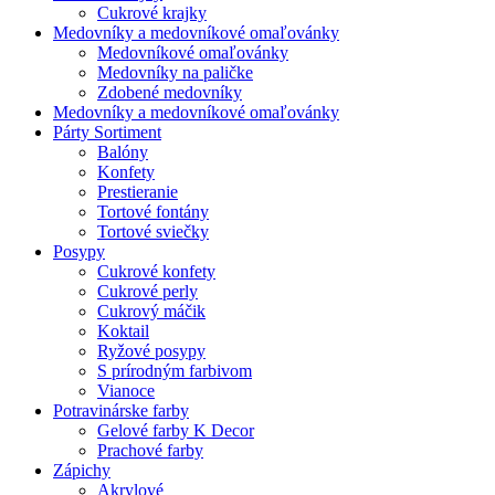
Cukrové krajky
Medovníky a medovníkové omaľovánky
Medovníkové omaľovánky
Medovníky na paličke
Zdobené medovníky
Medovníky a medovníkové omaľovánky
Párty Sortiment
Balóny
Konfety
Prestieranie
Tortové fontány
Tortové sviečky
Posypy
Cukrové konfety
Cukrové perly
Cukrový máčik
Koktail
Ryžové posypy
S prírodným farbivom
Vianoce
Potravinárske farby
Gelové farby K Decor
Prachové farby
Zápichy
Akrylové