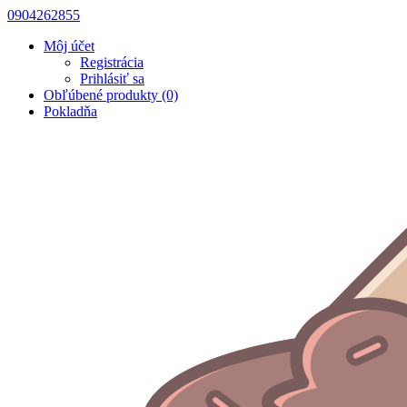
0904262855
Môj účet
Registrácia
Prihlásiť sa
Obľúbené produkty (0)
Pokladňa