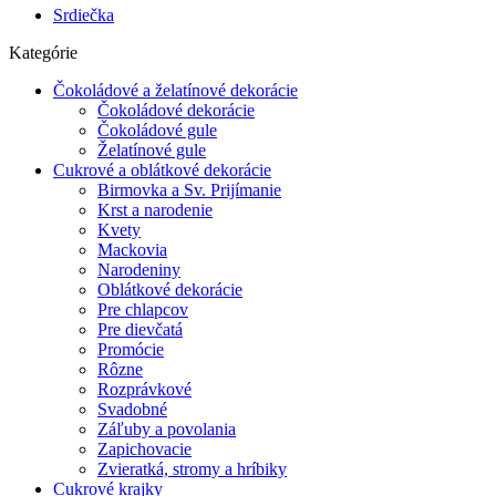
Srdiečka
Kategórie
Čokoládové a želatínové dekorácie
Čokoládové dekorácie
Čokoládové gule
Želatínové gule
Cukrové a oblátkové dekorácie
Birmovka a Sv. Prijímanie
Krst a narodenie
Kvety
Mackovia
Narodeniny
Oblátkové dekorácie
Pre chlapcov
Pre dievčatá
Promócie
Rôzne
Rozprávkové
Svadobné
Záľuby a povolania
Zapichovacie
Zvieratká, stromy a hríbiky
Cukrové krajky