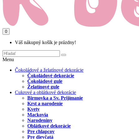
0
Váš nákupný košík je prázdny!
Menu
Čokoládové a želatínové dekorácie
Čokoládové dekorácie
Čokoládové gule
Želatínové gule
Cukrové a oblátkové dekorácie
Birmovka a Sv. Prijímanie
Krst a narodenie
Kvety
Mackovia
Narodeniny
Oblátkové dekorácie
Pre chlapcov
Pre dievčatá