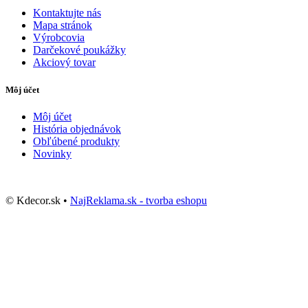
Kontaktujte nás
Mapa stránok
Výrobcovia
Darčekové poukážky
Akciový tovar
Môj účet
Môj účet
História objednávok
Obľúbené produkty
Novinky
© Kdecor.sk •
NajReklama.sk - tvorba eshopu