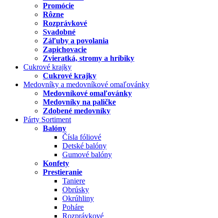
Promócie
Rôzne
Rozprávkové
Svadobné
Záľuby a povolania
Zapichovacie
Zvieratká, stromy a hríbiky
Cukrové krajky
Cukrové krajky
Medovníky a medovníkové omaľovánky
Medovníkové omaľovánky
Medovníky na paličke
Zdobené medovníky
Párty Sortiment
Balóny
Čísla fóliové
Detské balóny
Gumové balóny
Konfety
Prestieranie
Taniere
Obrúsky
Okrúhliny
Poháre
Rozprávkové