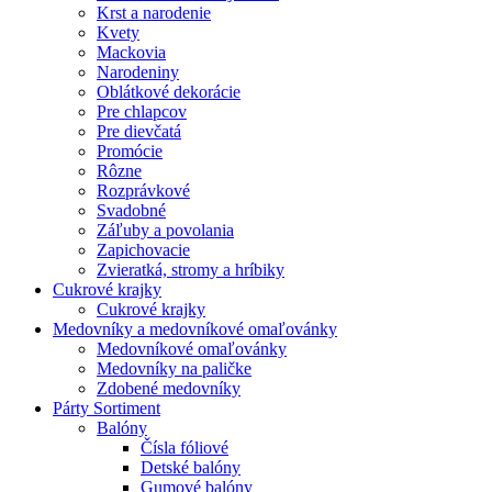
Krst a narodenie
Kvety
Mackovia
Narodeniny
Oblátkové dekorácie
Pre chlapcov
Pre dievčatá
Promócie
Rôzne
Rozprávkové
Svadobné
Záľuby a povolania
Zapichovacie
Zvieratká, stromy a hríbiky
Cukrové krajky
Cukrové krajky
Medovníky a medovníkové omaľovánky
Medovníkové omaľovánky
Medovníky na paličke
Zdobené medovníky
Párty Sortiment
Balóny
Čísla fóliové
Detské balóny
Gumové balóny