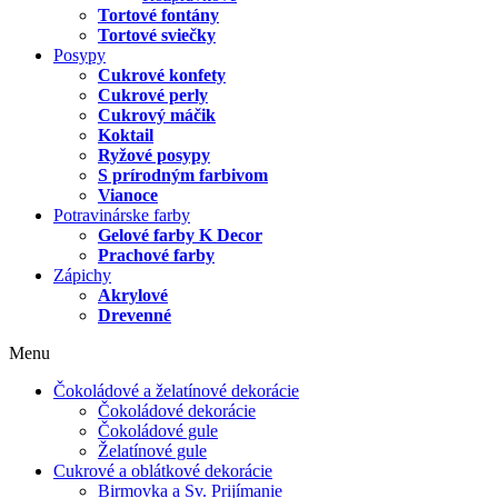
Tortové fontány
Tortové sviečky
Posypy
Cukrové konfety
Cukrové perly
Cukrový máčik
Koktail
Ryžové posypy
S prírodným farbivom
Vianoce
Potravinárske farby
Gelové farby K Decor
Prachové farby
Zápichy
Akrylové
Drevenné
Menu
Čokoládové a želatínové dekorácie
Čokoládové dekorácie
Čokoládové gule
Želatínové gule
Cukrové a oblátkové dekorácie
Birmovka a Sv. Prijímanie