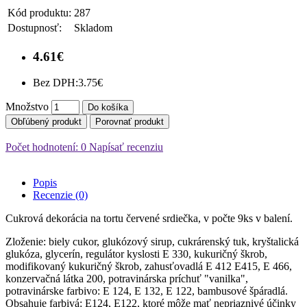
Kód produktu:
287
Dostupnosť:
Skladom
4.61€
Bez DPH:
3.75€
Množstvo
Do košíka
Obľúbený produkt
Porovnať produkt
Počet hodnotení: 0
Napísať recenziu
Popis
Recenzie (0)
Cukrová dekorácia na tortu červené srdiečka, v počte 9ks v balení.
Zloženie: biely cukor, glukózový sirup, cukrárenský tuk, kryštalická
glukóza, glycerín, regulátor kyslosti E 330, kukuričný škrob,
modifikovaný kukuričný škrob, zahusťovadlá E 412 Е415, Е 466,
konzervačná látka 200, potravinárska príchuť "vanilka",
potravinárske farbivo: E 124, E 132, E 122, bambusové špáradlá.
Obsahuje farbivá: E124, E122, ktoré môže mať nepriaznivé účinky