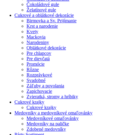
Čokoládové gule
Želatínové gule
Cukrové a oblátkové dekorácie
Birmovka a Sv. Prijímanie
Krst a narodenie
Kvety
Mackovia
Narodeniny
Oblátkové dekorácie
Pre chlapcov
Pre dievčatá
Promócie
Rôzne
Rozprávkové
Svadobné
Záľuby a povolania
Zapichovacie
Zvieratká, stromy a hríbiky
Cukrové krajky
Cukrové krajky
Medovníky a medovníkové omaľovánky
Medovníkové omaľovánky
Medovníky na paličke
Zdobené medovníky
Párty Sortiment