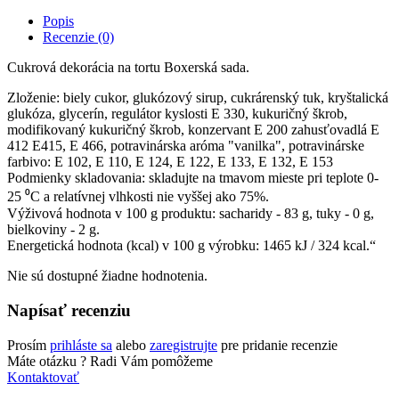
Popis
Recenzie (0)
Cukrová dekorácia na tortu Boxerská sada.
Zloženie: biely cukor, glukózový sirup, cukrárenský tuk, kryštalická
glukóza, glycerín, regulátor kyslosti E 330, kukuričný škrob,
modifikovaný kukuričný škrob, konzervant E 200 zahusťovadlá E
412 Е415, Е 466, potravinárska aróma "vanilka", potravinárske
farbivo: Е 102, Е 110, Е 124, Е 122, Е 133, Е 132, Е 153
Podmienky skladovania: skladujte na tmavom mieste pri teplote 0-
25 ⁰С a relatívnej vlhkosti nie vyššej ako 75%.
Výživová hodnota v 100 g produktu: sacharidy - 83 g, tuky - 0 g,
bielkoviny - 2 g.
Energetická hodnota (kcal) v 100 g výrobku: 1465 kJ / 324 kcal.“
Nie sú dostupné žiadne hodnotenia.
Napísať recenziu
Prosím
prihláste sa
alebo
zaregistrujte
pre pridanie recenzie
Máte otázku ?
Radi Vám pomôžeme
Kontaktovať