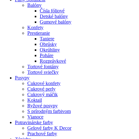
Balóny
Čísla fóliové
Detské balóny
Gumové balóny
Konfety
Prestieranie
Taniere
Obrúsky
Okrúhliny
Poháre
Rozprávkové
Tortové fontány
Tortové sviečky
Posypy
Cukrové konfety
Cukrové perly
Cukrový máčik
Koktail
Ryžové posypy
S prírodným farbivom
Vianoce
Potravinárske farby
Gelové farby K Decor
Prachové farby