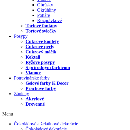
Obrúsky
Okrúhliny
Poháre
Rozprávkové
Tortové fontány
Tortové sviečky
Posypy
Cukrové konfety
Cukrové perly
Cukrový máčik
Koktail
Ryžové posypy
S prírodným farbivom
Vianoce
Potravinárske farby
Gelové farby K Decor
Prachové farby
Zápichy
Akrylové
Drevenné
Menu
Čokoládové a želatínové dekorácie
Čokoládové dekorácie