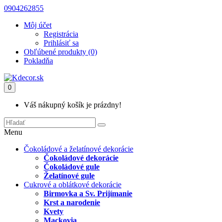
0904262855
Môj účet
Registrácia
Prihlásiť sa
Obľúbené produkty (0)
Pokladňa
0
Váš nákupný košík je prázdny!
Menu
Čokoládové a želatínové dekorácie
Čokoládové dekorácie
Čokoládové gule
Želatínové gule
Cukrové a oblátkové dekorácie
Birmovka a Sv. Prijímanie
Krst a narodenie
Kvety
Mackovia