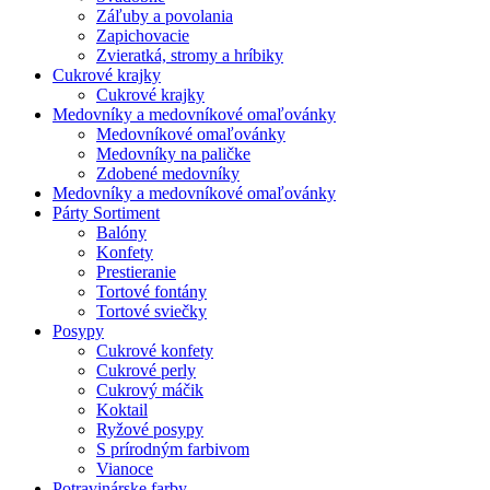
Záľuby a povolania
Zapichovacie
Zvieratká, stromy a hríbiky
Cukrové krajky
Cukrové krajky
Medovníky a medovníkové omaľovánky
Medovníkové omaľovánky
Medovníky na paličke
Zdobené medovníky
Medovníky a medovníkové omaľovánky
Párty Sortiment
Balóny
Konfety
Prestieranie
Tortové fontány
Tortové sviečky
Posypy
Cukrové konfety
Cukrové perly
Cukrový máčik
Koktail
Ryžové posypy
S prírodným farbivom
Vianoce
Potravinárske farby