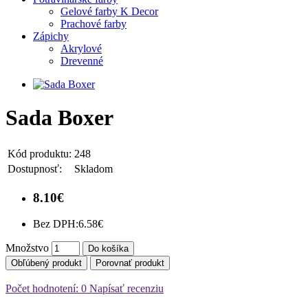
Gelové farby K Decor
Prachové farby
Zápichy
Akrylové
Drevenné
Sada Boxer
Kód produktu:
248
Dostupnosť:
Skladom
8.10€
Bez DPH:
6.58€
Množstvo
Do košíka
Obľúbený produkt
Porovnať produkt
Počet hodnotení: 0
Napísať recenziu