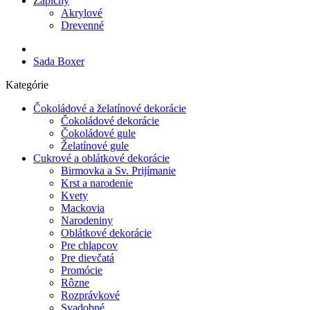
Zápichy
Akrylové
Drevenné
Sada Boxer
Kategórie
Čokoládové a želatínové dekorácie
Čokoládové dekorácie
Čokoládové gule
Želatínové gule
Cukrové a oblátkové dekorácie
Birmovka a Sv. Prijímanie
Krst a narodenie
Kvety
Mackovia
Narodeniny
Oblátkové dekorácie
Pre chlapcov
Pre dievčatá
Promócie
Rôzne
Rozprávkové
Svadobné