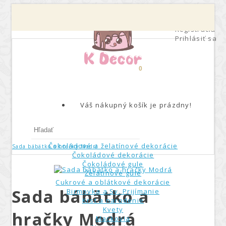
Môj účet
Registrácia
Prihlásiť sa
0
Váš nákupný košík je prázdny!
Čokoládové a želatínové dekorácie
Sada bábätko a hračky Modrá
Čokoládové dekorácie
Čokoládové gule
Želatínové gule
Cukrové a oblátkové dekorácie
Sada bábätko a
Birmovka a Sv. Prijímanie
Krst a narodenie
Kvety
hračky Modrá
Mackovia