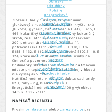
Obrúsky
Okrúhliny
Poháre
Rozprávkové
Tortové fontány
Zloženie: biely cukor, vaječný albumín,
Tortové sviečky
glukózový sirup, cukrárenský tuk, kryštalická
Posypy
glukóza, glycerín, zahusťovadlá E 412, E 415, E
Cukrové konfety
466, kukuričný škrob, modifikovaný kukuričný
Cukrové perly
škrob, regulátor kyslosti E 330, konzervant E
Cukrový máčik
200, potravinárska aróma Vanilka "",
Koktail
potravinárske farbivo: : Е 133, Е 170, Е 102,
Ryžové posypy
E155, Е 132, Е 110.Obsahuje farbivá E102,E110, Е
S prírodným farbivom
124, ktoré môžu mať nepriaznivé účinky na
Vianoce
činnosť a pozornosť detí.
Potravinárske farby
Podmienky skladovania: skladujte na tmavom
Gelové farby K Decor
mieste pri teplote 0-25 ⁰С a relatívnej vlhkosti
Prachové farby
nie vyššej ako 75%.
Zápichy
Nutričná hodnota v 100 g produktu: sacharidy -
Akrylové
82 g, tuky - 2 g, bielkoviny - 2 g.
Drevenné
Energetická hodnota (kcal) v 100 g výrobku:
1465 kJ / 337 kcal.“
NAPÍSAŤ RECENZIU
Prosím
prihláste sa
alebo
zaregistrujte
pre