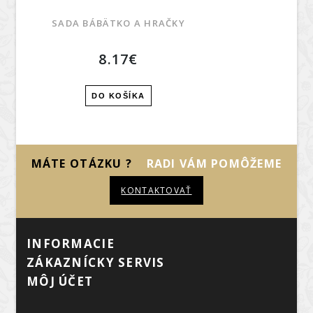
SADA BÁBÄTKO A HRAČKY
8.17€
DO KOŠÍKA
MÁTE OTÁZKU ?
RADI VÁM POMÔŽEME
KONTAKTOVAŤ
INFORMÁCIE
ZÁKAZNÍCKY SERVIS
MÔJ ÚČET