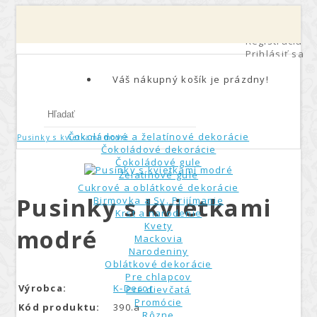
Môj účet
0
Registrácia
Prihlásiť sa
Váš nákupný košík je prázdny!
Čokoládové a želatínové dekorácie
Pusinky s kvietkami modré
Čokoládové dekorácie
Čokoládové gule
Želatínové gule
Cukrové a oblátkové dekorácie
Pusinky s kvietkami
Birmovka a Sv. Prijímanie
Krst a narodenie
Kvety
modré
Mackovia
Narodeniny
Oblátkové dekorácie
Pre chlapcov
Výrobca:
K-Decor
Pre dievčatá
Promócie
Kód produktu:
390.a
Rôzne