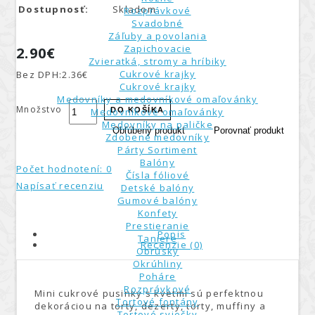
Dostupnosť:
Skladom
Rozprávkové
Svadobné
Záľuby a povolania
Zapichovacie
2.90€
Zvieratká, stromy a hríbiky
Cukrové krajky
Bez DPH:
2.36€
Cukrové krajky
Medovníky a medovníkové omaľovánky
Množstvo
Medovníkové omaľovánky
DO KOŠÍKA
Medovníky na paličke
Obľúbený produkt
Porovnať produkt
Zdobené medovníky
Párty Sortiment
Balóny
Počet hodnotení: 0
Čísla fóliové
Napísať recenziu
Detské balóny
Gumové balóny
Konfety
Prestieranie
Popis
Taniere
Recenzie (0)
Obrúsky
Okrúhliny
Poháre
Rozprávkové
Mini cukrové pusinky s kvetmi sú perfektnou
Tortové fontány
dekoráciou na torty, dezerty, torty, muffiny a
Tortové sviečky