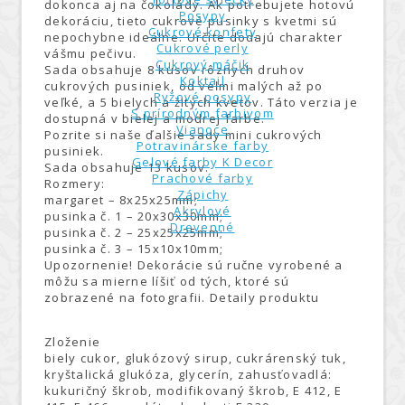
dokonca aj na čokolády. Ak potrebujete hotovú
Posypy
dekoráciu, tieto cukrové pusinky s kvetmi sú
Cukrové konfety
nepochybne ideálne. Určite dodajú charakter
Cukrové perly
vášmu pečivu.
Cukrový máčik
Sada obsahuje 8 kusov rôznych druhov
Koktail
cukrových pusiniek, od veľmi malých až po
Ryžové posypy
veľké, a 5 bielych a žltých kvetov. Táto verzia je
S prírodným farbivom
dostupná v bielej a modrej farbe.
Vianoce
Pozrite si naše ďalšie sady mini cukrových
Potravinárske farby
pusiniek.
Gelové farby K Decor
Sada obsahuje 13 kusov.
Prachové farby
Rozmery:
Zápichy
margaret – 8x25x25mm;
Akrylové
pusinka č. 1 – 20x30x30mm;
Drevenné
pusinka č. 2 – 25x25x25mm;
pusinka č. 3 – 15x10x10mm;
Upozornenie! Dekorácie sú ručne vyrobené a
môžu sa mierne líšiť od tých, ktoré sú
zobrazené na fotografii. Detaily produktu
Zloženie
biely cukor, glukózový sirup, cukrárenský tuk,
kryštalická glukóza, glycerín, zahusťovadlá:
kukuričný škrob, modifikovaný škrob, E 412, E