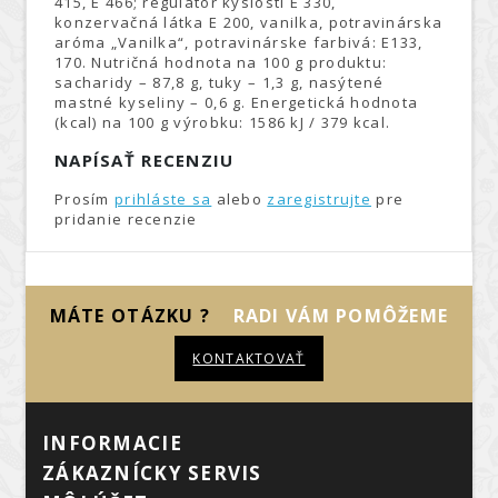
415, E 466; regulátor kyslosti E 330,
konzervačná látka E 200, vanilka, potravinárska
aróma „Vanilka“, potravinárske farbivá: E133,
170. Nutričná hodnota na 100 g produktu:
sacharidy – 87,8 g, tuky – 1,3 g, nasýtené
mastné kyseliny – 0,6 g. Energetická hodnota
(kcal) na 100 g výrobku: 1586 kJ / 379 kcal.
NAPÍSAŤ RECENZIU
Prosím
prihláste sa
alebo
zaregistrujte
pre
pridanie recenzie
MÁTE OTÁZKU ?
RADI VÁM POMÔŽEME
KONTAKTOVAŤ
INFORMÁCIE
ZÁKAZNÍCKY SERVIS