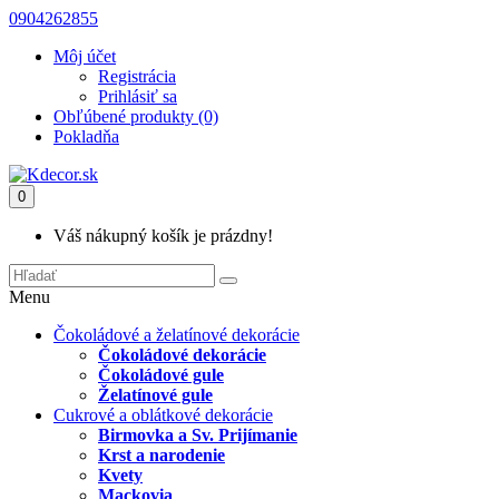
0904262855
Môj účet
Registrácia
Prihlásiť sa
Obľúbené produkty (0)
Pokladňa
0
Váš nákupný košík je prázdny!
Menu
Čokoládové a želatínové dekorácie
Čokoládové dekorácie
Čokoládové gule
Želatínové gule
Cukrové a oblátkové dekorácie
Birmovka a Sv. Prijímanie
Krst a narodenie
Kvety
Mackovia