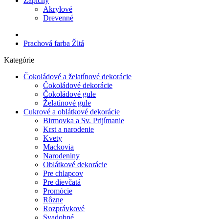
Zápichy
Akrylové
Drevenné
Prachová farba Žltá
Kategórie
Čokoládové a želatínové dekorácie
Čokoládové dekorácie
Čokoládové gule
Želatínové gule
Cukrové a oblátkové dekorácie
Birmovka a Sv. Prijímanie
Krst a narodenie
Kvety
Mackovia
Narodeniny
Oblátkové dekorácie
Pre chlapcov
Pre dievčatá
Promócie
Rôzne
Rozprávkové
Svadobné