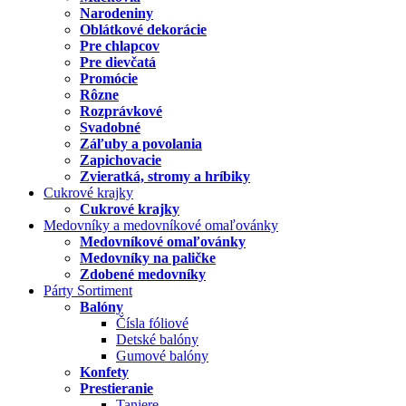
Narodeniny
Oblátkové dekorácie
Pre chlapcov
Pre dievčatá
Promócie
Rôzne
Rozprávkové
Svadobné
Záľuby a povolania
Zapichovacie
Zvieratká, stromy a hríbiky
Cukrové krajky
Cukrové krajky
Medovníky a medovníkové omaľovánky
Medovníkové omaľovánky
Medovníky na paličke
Zdobené medovníky
Párty Sortiment
Balóny
Čísla fóliové
Detské balóny
Gumové balóny
Konfety
Prestieranie
Taniere