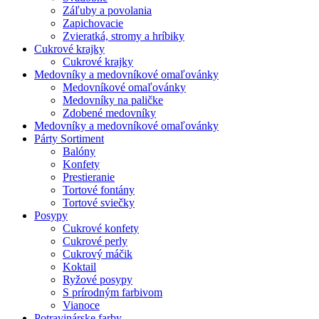
Záľuby a povolania
Zapichovacie
Zvieratká, stromy a hríbiky
Cukrové krajky
Cukrové krajky
Medovníky a medovníkové omaľovánky
Medovníkové omaľovánky
Medovníky na paličke
Zdobené medovníky
Medovníky a medovníkové omaľovánky
Párty Sortiment
Balóny
Konfety
Prestieranie
Tortové fontány
Tortové sviečky
Posypy
Cukrové konfety
Cukrové perly
Cukrový máčik
Koktail
Ryžové posypy
S prírodným farbivom
Vianoce
Potravinárske farby