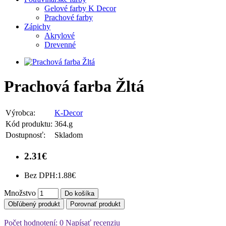
Gelové farby K Decor
Prachové farby
Zápichy
Akrylové
Drevenné
Prachová farba Žltá
Výrobca:
K-Decor
Kód produktu:
364.g
Dostupnosť:
Skladom
2.31€
Bez DPH:
1.88€
Množstvo
Do košíka
Obľúbený produkt
Porovnať produkt
Počet hodnotení: 0
Napísať recenziu