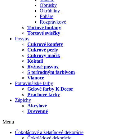
Obrúsky
Okrúhliny
Poháre
Rozprávkové
Tortové fontány
Tortové sviečky
Posypy
Cukrové konfety
Cukrové perly
Cukrový máčik
Koktail
Ryžové posypy
S prírodným farbivom
Vianoce
Potravinárske farby
Gelové farby K Decor
Prachové farby
Zápichy
Akrylové
Drevenné
Menu
Čokoládové a želatínové dekorácie
Čokoládové dekorácie