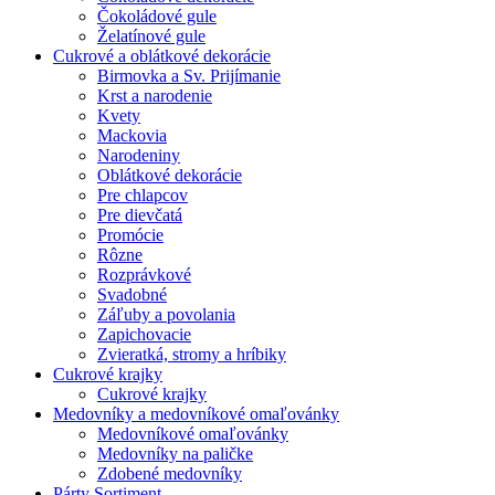
Čokoládové gule
Želatínové gule
Cukrové a oblátkové dekorácie
Birmovka a Sv. Prijímanie
Krst a narodenie
Kvety
Mackovia
Narodeniny
Oblátkové dekorácie
Pre chlapcov
Pre dievčatá
Promócie
Rôzne
Rozprávkové
Svadobné
Záľuby a povolania
Zapichovacie
Zvieratká, stromy a hríbiky
Cukrové krajky
Cukrové krajky
Medovníky a medovníkové omaľovánky
Medovníkové omaľovánky
Medovníky na paličke
Zdobené medovníky
Párty Sortiment