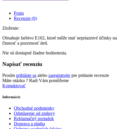
Popis
Recenzie (0)
Zloženie:
Obsahuje farbivo E102, ktoré môže mať nepriaznivé účinky na
činnosť a pozornosť detí.
Nie sú dostupné žiadne hodnotenia.
Napísať recenziu
Prosím
prihláste sa
alebo
zaregistrujte
pre pridanie recenzie
Máte otázku ?
Radi Vám pomôžeme
Kontaktovať
Informácie
Obchodné podmienky
Odstúpenie od zmluvy
Reklamačný poriadok
Doprava a platba
Ochrana osobných údajov