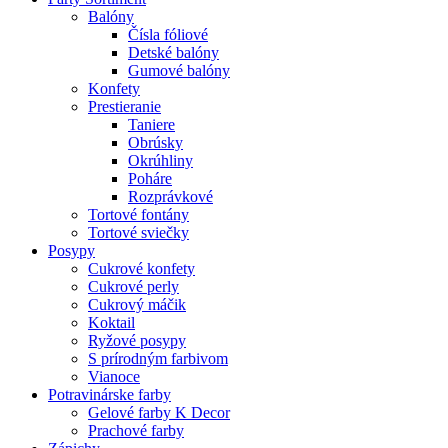
Balóny
Čísla fóliové
Detské balóny
Gumové balóny
Konfety
Prestieranie
Taniere
Obrúsky
Okrúhliny
Poháre
Rozprávkové
Tortové fontány
Tortové sviečky
Posypy
Cukrové konfety
Cukrové perly
Cukrový máčik
Koktail
Ryžové posypy
S prírodným farbivom
Vianoce
Potravinárske farby
Gelové farby K Decor
Prachové farby